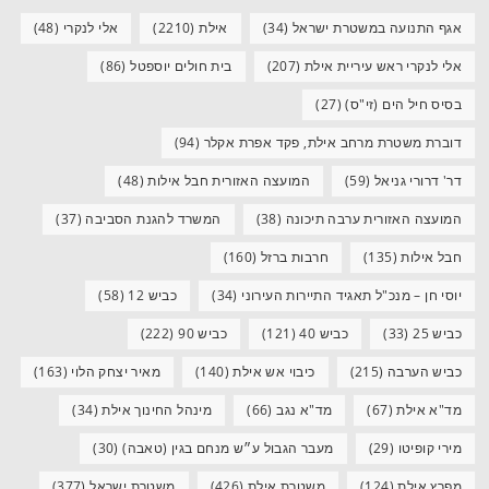
אגף התנועה במשטרת ישראל
(34)
אילת
(2210)
אלי לנקרי
(48)
אלי לנקרי ראש עיריית אילת
(207)
בית חולים יוספטל
(86)
בסיס חיל הים (זי"ס)
(27)
דוברת משטרת מרחב אילת, פקד אפרת אקלר
(94)
דר' דרורי גניאל
(59)
המועצה האזורית חבל אילות
(48)
המועצה האזורית ערבה תיכונה
(38)
המשרד להגנת הסביבה
(37)
חבל אילות
(135)
חרבות ברזל
(160)
יוסי חן – מנכ"ל תאגיד התיירות העירוני
(34)
כביש 12
(58)
כביש 25
(33)
כביש 40
(121)
כביש 90
(222)
כביש הערבה
(215)
כיבוי אש אילת
(140)
מאיר יצחק הלוי
(163)
מד"א אילת
(67)
מד"א נגב
(66)
מינהל החינוך אילת
(34)
מירי קופיטו
(29)
מעבר הגבול ע״ש מנחם בגין (טאבה)
(30)
מפרץ אילת
(124)
משטרת אילת
(426)
משטרת ישראל
(377)