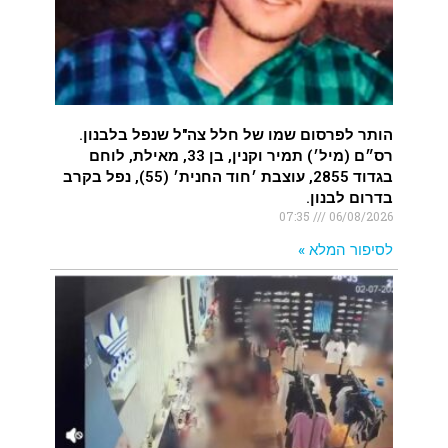
הותר לפרסום שמו של חלל צה"ל שנפל בלבנון.
רס״ם (מיל׳) תמיר וקנין, בן 33, מאילת, לוחם
בגדוד 2855, עוצבת ׳חוד החנית׳ (55), נפל בקרב
בדרום לבנון.
07:35
06/08/2026
לסיפור המלא »