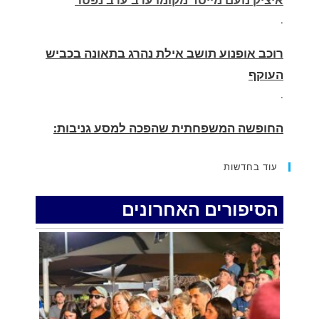
רוכב אופנוע תושב אילת נהרג בתאונה בכביש
העוקף
.
החופשה המשפחתית שהפכה למסע גניבות:
הוגשו 15 כתבי אישום נגד בני זוג שיחד עם
ילדיהם יצאו למסע גניבות באילת.
.
עוד בחדשות
האדמה רועדת- סדרת רעידות אדמה בחצי האי
סיני
הסיפורים האחרונים
.
רכב התנגש במעקה בטיחות בכביש 90 בסמוך
לעין חצבה. פצועים
.