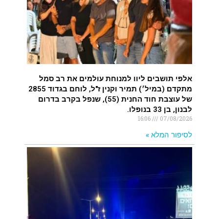
איציק נועם מייסד מקומו ערב ערב נפטר
.
אלפי תושבים ליוו למנוחת עולמים את רב סמל
מתקדם (במיל׳) תמיר וקנין ז"ל, לוחם בגדוד 2855
של עוצבת חוד החנית (55), שנפל בקרב בדרום
לבנון, בן 33 בנופלו.
16:06
07/08/2026
לסיפור המלא »