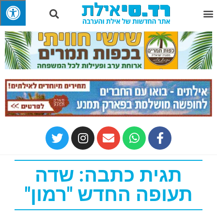
תגית כתבה: שדה
תעופה החדש "רמון"