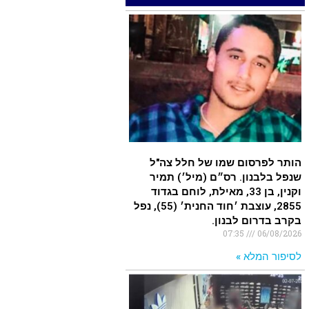
יצאו למסע גניבות באילת.
.
האדמה רועדת- סדרת רעידות
אדמה בחצי האי סיני
.
רעידת אדמה הורגשה באילת
.
הותר לפרסום שמו של חלל צה"ל
שנפל בלבנון. רס״ם (מיל׳) תמיר
איציק נועם מייסד מקומו ערב ערב
וקנין, בן 33, מאילת, לוחם בגדוד
נפטר
2855, עוצבת ׳חוד החנית׳ (55), נפל
בקרב בדרום לבנון.
.
07:35
06/08/2026
לסיפור המלא »