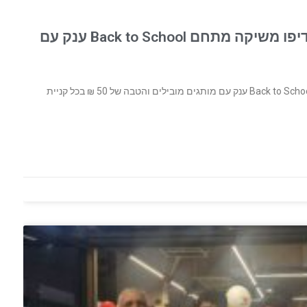
פופ אפ חדש בקניון מול הים. אופיס דיפו משיקה מתחם Back to School ענק עם
פופ אפ חדש בקניון מול הים. אופיס דיפו משיקה מתחם Back to School ענק עם מותגים מובילים והטבה של 50 ₪ בכל קניית