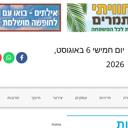
יום
חמישי
6
ב
אוגוסט
,
2026
רה
תיירות
עסקים
עירוני
חינוך
תרבות
ת
Home
»
צרכנות