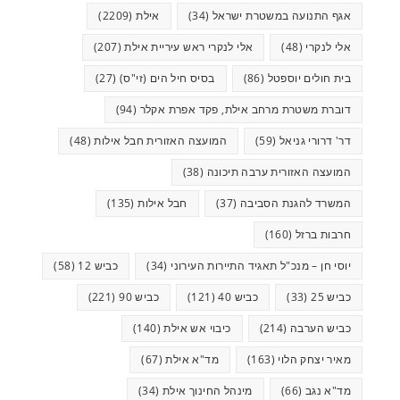
אגף התנועה במשטרת ישראל
(34)
אילת
(2209)
אלי לנקרי
(48)
אלי לנקרי ראש עיריית אילת
(207)
בית חולים יוספטל
(86)
בסיס חיל הים (זי"ס)
(27)
דוברת משטרת מרחב אילת, פקד אפרת אקלר
(94)
דר' דרורי גניאל
(59)
המועצה האזורית חבל אילות
(48)
המועצה האזורית ערבה תיכונה
(38)
המשרד להגנת הסביבה
(37)
חבל אילות
(135)
חרבות ברזל
(160)
יוסי חן – מנכ"ל תאגיד התיירות העירוני
(34)
כביש 12
(58)
כביש 25
(33)
כביש 40
(121)
כביש 90
(221)
כביש הערבה
(214)
כיבוי אש אילת
(140)
מאיר יצחק הלוי
(163)
מד"א אילת
(67)
מד"א נגב
(66)
מינהל החינוך אילת
(34)