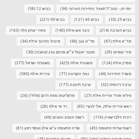
יוסי חן – מנכ"ל תאגיד התיירות העירוני
(34)
כביש 12
(58)
כביש 25
(33)
כביש 40
(121)
כביש 90
(221)
כביש הערבה
(214)
כיבוי אש אילת
(140)
מאיר יצחק הלוי
(163)
מד"א אילת
(67)
מד"א נגב
(66)
מינהל החינוך אילת
(34)
מירי קופיטו
(29)
מעבר הגבול ע״ש מנחם בגין (טאבה)
(30)
מפרץ אילת
(124)
משטרת אילת
(425)
משטרת ישראל
(377)
משרד התיירות
(44)
נגיף הקורונה
(77)
עיריית אילת
(580)
ערבה דרומית
(32)
ערבה תיכונה
(177)
פיליפ אזרד עיריית אילת
(27)
פרקליטות מחוז דרום (פלילי)
(26)
ראש עיריית אילת, אלי לנקרי
(65)
רד סי אילת
(28)
רונית זילברשטיין
(116)
רשות הטבע והגנים
(46)
רשות שדות התעופה
(45)
שדה התעופה ע"ש אילן ואסף רמון
(81)
שדה תעופה החדש "רמון"
(56)
תאגיד התיירות
(35)