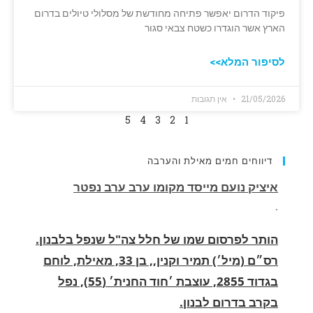
פיקוד הדרום יאפשר פתיחה מחודשת של מסלולי טיולים בדרום
הארץ אשר הוגדרו כשטח צבאי סגור
לסיפור המלא>>
21/05/2026
אין תגובות
5
4
3
2
1
דיווחים חמים מאילת והערבה
הותר לפרסום שמו של חלל צה"ל שנפל בלבנון.
רס״ם (מיל׳) תמיר וקנין,, בן 33, מאילת, לוחם
בגדוד 2855, עוצבת ׳חוד החנית׳ (55), נפל
בקרב בדרום לבנון.
.
החופשה המשפחתית שהפכה למסע גניבות: