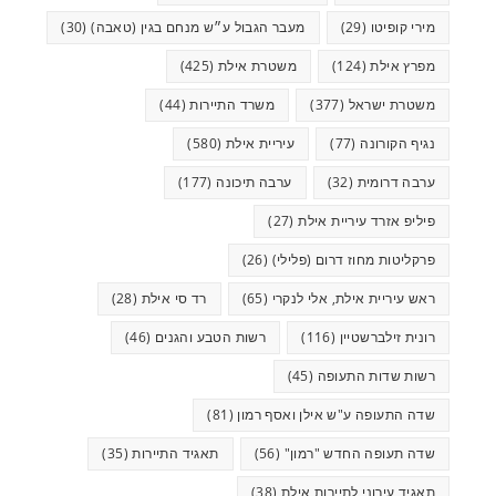
מירי קופיטו
(29)
מעבר הגבול ע״ש מנחם בגין (טאבה)
(30)
מפרץ אילת
(124)
משטרת אילת
(425)
משטרת ישראל
(377)
משרד התיירות
(44)
נגיף הקורונה
(77)
עיריית אילת
(580)
ערבה דרומית
(32)
ערבה תיכונה
(177)
פיליפ אזרד עיריית אילת
(27)
פרקליטות מחוז דרום (פלילי)
(26)
ראש עיריית אילת, אלי לנקרי
(65)
רד סי אילת
(28)
רונית זילברשטיין
(116)
רשות הטבע והגנים
(46)
רשות שדות התעופה
(45)
שדה התעופה ע"ש אילן ואסף רמון
(81)
שדה תעופה החדש "רמון"
(56)
תאגיד התיירות
(35)
תאגיד עירוני לתיירות אילת
(38)