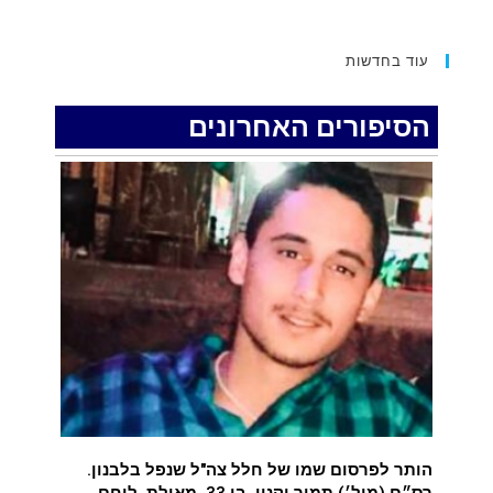
הוגשו 15 כתבי אישום נגד בני זוג שיחד עם
עוד בחדשות
ילדיהם יצאו למסע גניבות באילת.
.
הסיפורים האחרונים
האדמה רועדת- סדרת רעידות אדמה בחצי האי
סיני
.
רעידת אדמה הורגשה באילת
.
איציק נועם מייסד מקומו ערב ערב נפטר
.
הותר לפרסום שמו של חלל צה"ל שנפל בלבנון.
רס״ם (מיל׳) תמיר וקנין, בן 33, מאילת, לוחם