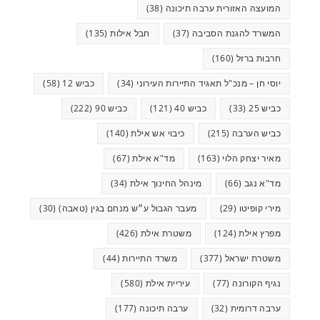
המועצה האזורית ערבה תיכונה
(38)
המשרד להגנת הסביבה
(37)
חבל אילות
(135)
חרבות ברזל
(160)
יוסי חן – מנכ"ל תאגיד התיירות העירוני
(34)
כביש 12
(58)
כביש 25
(33)
כביש 40
(121)
כביש 90
(222)
כביש הערבה
(215)
כיבוי אש אילת
(140)
מאיר יצחק הלוי
(163)
מד"א אילת
(67)
מד"א נגב
(66)
מינהל החינוך אילת
(34)
מירי קופיטו
(29)
מעבר הגבול ע״ש מנחם בגין (טאבה)
(30)
מפרץ אילת
(124)
משטרת אילת
(426)
משטרת ישראל
(377)
משרד התיירות
(44)
נגיף הקורונה
(77)
עיריית אילת
(580)
ערבה דרומית
(32)
ערבה תיכונה
(177)