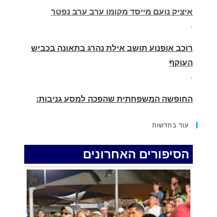
רוכב אופנוע תושב אילת נהרג בתאונה בכביש
העוקף
.
החופשה המשפחתית שהפכה למסע גניבות:
הוגשו 15 כתבי אישום נגד בני זוג שיחד עם
ילדיהם יצאו למסע גניבות באילת.
.
עוד בחדשות
האדמה רועדת- סדרת רעידות אדמה בחצי האי
סיני
הסיפורים האחרונים
.
רכב התנגש במעקה בטיחות בכביש 90 בסמוך
לעין חצבה. פצועים
.