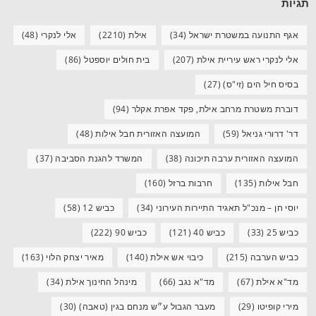
תגיות
אגף התנועה במשטרת ישראל
(34)
אילת
(2210)
אלי לנקרי
(48)
אלי לנקרי ראש עיריית אילת
(207)
בית חולים יוספטל
(86)
בסיס חיל הים (זי"ס)
(27)
דוברת משטרת מרחב אילת, פקד אפרת אקלר
(94)
דר' דרורי גניאל
(59)
המועצה האזורית חבל אילות
(48)
המועצה האזורית ערבה תיכונה
(38)
המשרד להגנת הסביבה
(37)
חבל אילות
(135)
חרבות ברזל
(160)
יוסי חן – מנכ"ל תאגיד התיירות העירוני
(34)
כביש 12
(58)
כביש 25
(33)
כביש 40
(121)
כביש 90
(222)
כביש הערבה
(215)
כיבוי אש אילת
(140)
מאיר יצחק הלוי
(163)
מד"א אילת
(67)
מד"א נגב
(66)
מינהל החינוך אילת
(34)
מירי קופיטו
(29)
מעבר הגבול ע״ש מנחם בגין (טאבה)
(30)