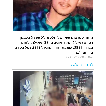
הותר לפרסום שמו של חלל צה"ל שנפל בלבנון.
רס״ם (מיל׳) תמיר וקנין, בן 33, מאילת, לוחם
בגדוד 2855, עוצבת ׳חוד החנית׳ (55), נפל בקרב
בדרום לבנון.
07:35
06/08/2026
לסיפור המלא »