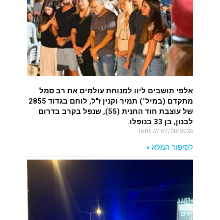
איציק נועם מייסד מקומו ערב ערב נפטר
.
אלפי תושבים ליוו למנוחת עולמים את רב סמל
מתקדם (במיל׳) תמיר וקנין ז"ל, לוחם בגדוד 2855
של עוצבת חוד החנית (55), שנפל בקרב בדרום
לבנון, בן 33 בנופלו.
16:06
07/08/2026
לסיפור המלא »