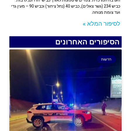
הערבה המרכזית. צפויים שיטפונות לאורך כבישי הדרום, לרבות:
כביש 234 (גשר צאלים), כביש 40 (נחל ציחור) וכביש 90 – מעין גדי
ועד צומת מנוחה.
לסיפור המלא »
הסיפורים האחרונים
חדשות