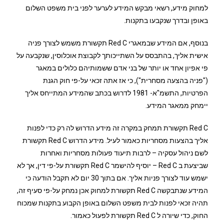
למחוק מידע, רשאי מבקש המידע לערער לפני בית משפט השלום
באופן ובדרך שנקבעו בתקנות.
בנוסף, אם המידע שבמאגרי Red C תקשורת משמש לצורך פניה
אישית אליך, בהתבסס על השתייכותך לקבוצת אוכלוסין, שנקבעה על
פי אפיון אחד או יותר של בני אדם ששמותיהם כלולים במאגר
("פניה בהצעה מסחרית"), כי אז אתה זכאי על-פי חוק הגנת
הפרטיות, התשמ"א- 1981 לדרוש בכתב שהמידע המתייחס אליך
יימחק ממאגר המידע.
Red C תקשורת תמחק במקרה זה מידע הדרוש לה רק כדי לפנות
אליך בהצעות מסחריות כאמור לעיל. מידע הדרוש Red C תקשורת
לשם ניהול עסקיה – לרבות תיעוד פעולות מסחריות ואחרות
שביצעת ב Red C – יוסיף להישמר Red C תקשורת על-פי דין, אך לא
ישמש עוד לצורך פניות אליך. אם בתוך 30 יום לא תקבל הודעה כי
המידע שנתבקשה Red C תקשורת למחוק אכן נמחק על-פי סעיף זה,
תהיה זכאי לפנות לבית משפט השלום באופן הקבוע בתקנות שמכוח
החוק, כדי שיורה ל Red C תקשורת לפעול כאמור.