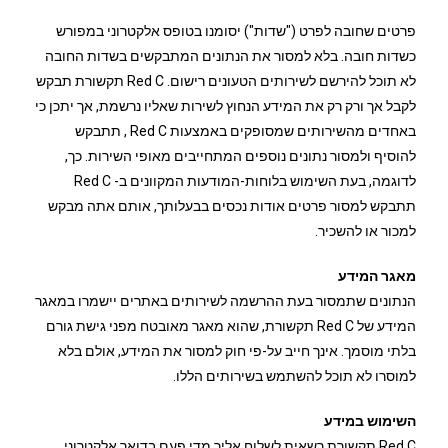
פרטים שחובה לפרט ("שדות") יסומנו בטופס אלקטרוני במפורש
כשדות חובה. בלא למסור את הנתונים המתבקשים בשדות החובה
לא תוכל להירשם לשירותים הטעונים רישום. Red C תקשורת תבקש
לקבל אך ורק רק את המידע הנחוץ לשירות שאליו נרשמת, אך יתכן כי
באחדים מהשירותים שמסופקים באמצעות Red C , תתבקש
להוסיף ולמסור נתונים נוספים המתחייבים מאופי השירות. כך,
לדוגמה, בעת השימוש בלוחות-המודעות המקוונים ב- Red C
תתבקש למסור פרטים אודות נכסים בבעלותך, אותם אתה מבקש
למכור או להשכיר.
מאגר המידע
הנתונים שתמסור בעת ההרשמה לשירותים באתרים יישמרו במאגר
המידע של Red C תקשורת, שהוא מאגר מאובטח מפני גישת גורם
בלתי מוסמך. אינך חייב על-פי חוק למסור את המידע, אולם בלא
למוסרו לא תוכל להשתמש בשירותים הללו.
השימוש במידע
Red C תקשורת רשאית לשלוח אליך מדי פעם בדואר אלקטרוני