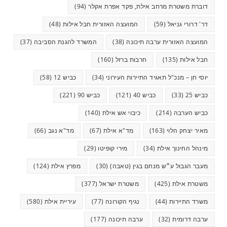
דוברת משטרת מרחב אילת, פקד אפרת אקלר
(94)
דר' דרורי גניאל
(59)
המועצה האזורית חבל אילות
(48)
המועצה האזורית ערבה תיכונה
(38)
המשרד להגנת הסביבה
(37)
חבל אילות
(135)
חרבות ברזל
(160)
יוסי חן – מנכ"ל תאגיד התיירות העירוני
(34)
כביש 12
(58)
כביש 25
(33)
כביש 40
(121)
כביש 90
(221)
כביש הערבה
(214)
כיבוי אש אילת
(140)
מאיר יצחק הלוי
(163)
מד"א אילת
(67)
מד"א נגב
(66)
מינהל החינוך אילת
(34)
מירי קופיטו
(29)
מעבר הגבול ע״ש מנחם בגין (טאבה)
(30)
מפרץ אילת
(124)
משטרת אילת
(425)
משטרת ישראל
(377)
משרד התיירות
(44)
נגיף הקורונה
(77)
עיריית אילת
(580)
ערבה דרומית
(32)
ערבה תיכונה
(177)