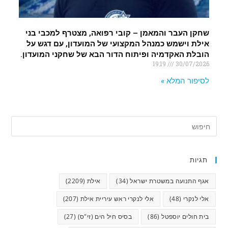
שחקן העבר והמאמן – קובי רפואה, מצטרף למכבי בני
אילת וישמש כמנהל המקצועי של המועדון, עם דגש על
הובלת האקדמיה ופיתוח הדור הבא של שחקני המועדון.
19:19
30/07/2026
לסיפור המלא »
תגיות
אגף התנועה במשטרת ישראל
(34)
אילת
(2209)
אלי לנקרי
(48)
אלי לנקרי ראש עיריית אילת
(207)
בית חולים יוספטל
(86)
בסיס חיל הים (זי"ס)
(27)