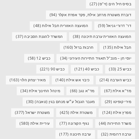
בסיס חיל הים (זי"ס)
(27)
דוברת משטרת מרחב אילת, פקד אפרת אקלר
(94)
דר' דרורי גניאל
(59)
המועצה האזורית חבל אילות
(48)
המועצה האזורית ערבה תיכונה
(38)
המשרד להגנת הסביבה
(37)
חבל אילות
(135)
חרבות ברזל
(160)
יוסי חן – מנכ"ל תאגיד התיירות העירוני
(34)
כביש 12
(58)
כביש 25
(33)
כביש 40
(121)
כביש 90
(221)
כביש הערבה
(214)
כיבוי אש אילת
(140)
מאיר יצחק הלוי
(163)
מד"א אילת
(67)
מד"א נגב
(66)
מינהל החינוך אילת
(34)
מירי קופיטו
(29)
מעבר הגבול ע״ש מנחם בגין (טאבה)
(30)
מפרץ אילת
(124)
משטרת אילת
(425)
משטרת ישראל
(377)
משרד התיירות
(44)
נגיף הקורונה
(77)
עיריית אילת
(580)
ערבה דרומית
(32)
ערבה תיכונה
(177)