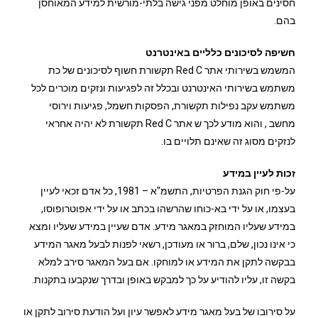
חסינים באופן מוחלט מפני גישה בלתי-מורשית למידע המאוחסן
בהם.
חשיפה לסיכונים כלליים באינטרנט
המשמש בשירותי אתר Red C תקשורת חשוף לסיכונים של כת
משתמש בשירותי האינטרנט ובכלל זה לפגיעות ונזקים מוכרים לכל
משתמש עקב נפילות תקשורת, הפסקות חשמל, פגיעות וירוסי
מחשב , והוא מודע לכך ש אתר Red C תקשורת לא יהיה אחראי
לנזקים מסוג זה שאינם תלויים בו.
זכות לעיין במידע
על-פי חוק הגנת הפרטיות, התשמ"א – 1981, כל אדם זכאי לעיין
בעצמו, או על ידי בא-כוחו שהרשהו בכתב או על ידי אפוטרופוסו,
במידע שעליו המוחזק במאגר מידע. אדם שעיין במידע שעליו ומצא
כי אינו נכון, שלם, ברור או מעודכן, רשאי לפנות לבעל מאגר המידע
בבקשה לתקן את המידע או למוחקו. אם בעל המאגר סירב למלא
בקשה זו, עליו להודיע על כך למבקש באופן ובדרך שנקבעו בתקנות.
על סירובו של בעל מאגר מידע לאפשר עיון ועל הודעת סירוב לתקן או