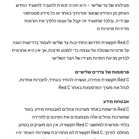
פעילותו של צד שלישי – היא תהיה זכאית להעביר לתאגיד החדש
העתק מן המידע שנאגר אודותיך באתר או כל מידע סטטיסטי
שבידיה, ובלבד שתאגיד זה יקבל על עצמו כלפיך את הוראות
מדיניות פרטיות זו.
Red C תקשורת תדרוש התחייבות צד שלישי לעמוד בדרישות הגנה
על פרטיות שנטלה על עצמה כדי למנוע פרצות, אך אין היא אחראית
לבדוק מניעת הפרות מצידו של הצד השלישי.
פרסומות של צדדים שלישיים
Red C תקשורת מתירה, ועשויה להתיר בעתיד, לחברות אחדות,
לנהל את מערך הפרסומות באתר Red C .
אבטחת מידע
Red C מיישמת באתר מערכות ונהלים לאבטחת מידע. בעוד
שמערכות ונהלים אלה מצמצמים את הסיכונים לחדירה
בלתי-מורשית למחשבי Red C תקשורת, אין הם מעניקים בטחון
מוחלט. לפיכך, Red C תקשורת לא מתחייבת ששירותי האתר יהיו