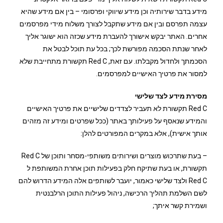
מידע בדבר שירותיה וכן מידע שיווקי ופרסומי – בין אם מידע שהיא
עצמה תפרסם ובין אם מידע שתקבל לצורך משלוח מידי מפרסמים
אחרים. האתר יבקש אישורך להעברת מידע שכזה הוא ישוגר אליך
לאחר שנתת הסכמה מפורשת לכך; בכל עת תוכל לבטל את
הסכמתך ולחדול מקבלתו. עם זאת, Red C תקשורת מתחייבת שלא
למסור את פרטיך האישיים למפרסמים.
מסירת מידע לצד שלישי
Red C תקשורת לא תעביר לצדדים שלישיים את פרטיך האישיים
והמידע שנאסף על פעילותך באתר (ככל שפרטים ומידע זה מזהים
אותך אישית), אלא במקרים המפורטים להלן:
– בעת שתרכוש מוצרים ושירותים משותפי-מסחר ותוכן של Red C
תקשורת, או בעת שתיקח חלק בפעילות תוכן אחרת המשותפת ל
Red C ולצד שלישי כאמור, יועבר לשותפים אלה המידע הדרוש להם
לשם השלמת תהליך הרכישה, ניהול פעילות התוכן הרלבנטית
ושמירת קשר איתך;