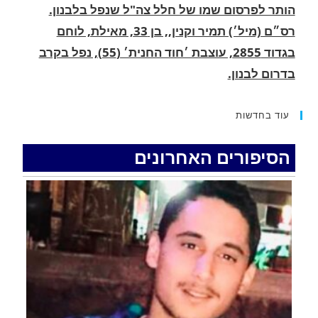
בגדוד 2855, עוצבת ׳חוד החנית׳ (55), נפל בקרב
בדרום לבנון.
.
החופשה המשפחתית שהפכה למסע גניבות: הוגשו
15 כתבי אישום נגד בני זוג שיחד עם ילדיהם יצאו
למסע גניבות באילת.
עוד בחדשות
.
הסיפורים האחרונים
האדמה רועדת- סדרת רעידות אדמה בחצי האי סיני
.
רעידת אדמה הורגשה באילת
.
איציק נועם מייסד מקומו ערב ערב נפטר
.