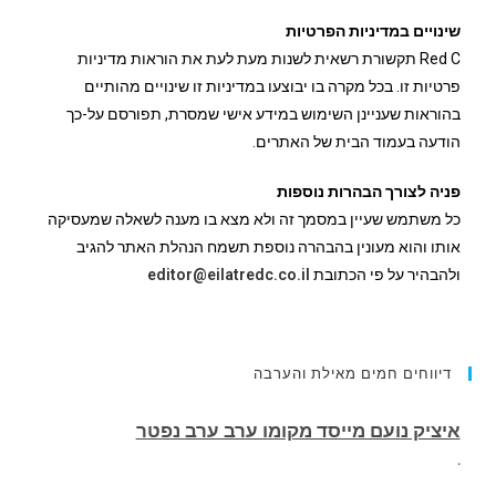
שינויים במדיניות הפרטיות
Red C תקשורת רשאית לשנות מעת לעת את הוראות מדיניות
פרטיות זו. בכל מקרה בו יבוצעו במדיניות זו שינויים מהותיים
בהוראות שעניינן השימוש במידע אישי שמסרת, תפורסם על-כך
הודעה בעמוד הבית של האתרים.
פניה לצורך הבהרות נוספות
כל משתמש שעיין במסמך זה ולא מצא בו מענה לשאלה שמעסיקה
אותו והוא מעונין בהבהרה נוספת תשמח הנהלת האתר להגיב
ולהבהיר על פי הכתובת
editor@eilatredc.co.il
דיווחים חמים מאילת והערבה
הותר לפרסום שמו של חלל צה"ל שנפל בלבנון.
רס״ם (מיל׳) תמיר וקנין,, בן 33, מאילת, לוחם