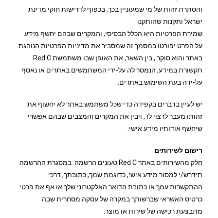
והסתרת זהות של מי שמעוניין בכך, בכפוף לדרישות חוקי מדינת
ישראל ותקנות שהותקנו .
שמירת הפרטיות היא הכלל הבסיסי, והמקרים שבהם יחשף מידע
על הפרט יפורטו במסמך זה שמסביר את מדיניות הפרטיות הנוהגת
באתר והוא סוקר , בין השאר, את האופן שבו משתמשת Red C
תקשורת במידע, הנמסר לה על-ידי המשתמשים באתרים או נאסף
על-ידה בעת השימוש באתרים.
יש לעיין בדברים בקפידה כדי שכל משתמש באתר לא יחשוף את
זהותו מעבר לרצוי לו , ויבין את המקרים והמצבים שבהם אפשרי
שיחשף אודותיו מידע אישי.
רישום לשירותים
חלק מהשירותים באתר Red C טעונים הרשמה. במסגרת ההרשמה
תידרש/י למסור מידע אישי, כדוגמת שמך, כתובתך, דרכי
ההתקשרות עמך או כתובת הדואר האלקטרוני שלך או אף את פרטי
כרטיס האשראי שברשותך במקרה של עסקה מסחרית שבה
מתבצעת רכישה של שירות או מוצר.