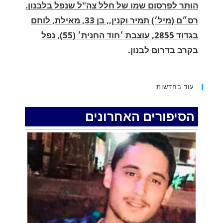
בגדוד 2855, עוצבת ׳חוד החנית׳ (55), נפל
בקרב בדרום לבנון.
.
החופשה המשפחתית שהפכה למסע גניבות:
הוגשו 15 כתבי אישום נגד בני זוג שיחד עם
עוד בחדשות
ילדיהם יצאו למסע גניבות באילת.
.
הסיפורים האחרונים
האדמה רועדת- סדרת רעידות אדמה בחצי האי
סיני
.
רעידת אדמה הורגשה באילת
.
איציק נועם מייסד מקומו ערב ערב נפטר