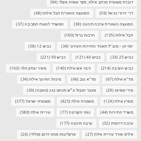
דוברת משטרת מרחב אילת, פקד אפרת אקלר
(94)
דר' דרורי גניאל
(59)
המועצה האזורית חבל אילות
(48)
המועצה האזורית ערבה תיכונה
(38)
המשרד להגנת הסביבה
(37)
חבל אילות
(135)
חרבות ברזל
(160)
יוסי חן – מנכ"ל תאגיד התיירות העירוני
(34)
כביש 12
(58)
כביש 25
(33)
כביש 40
(121)
כביש 90
(221)
כביש הערבה
(214)
כיבוי אש אילת
(140)
מאיר יצחק הלוי
(163)
מד"א אילת
(67)
מד"א נגב
(66)
מינהל החינוך אילת
(34)
מירי קופיטו
(29)
מעבר הגבול ע״ש מנחם בגין (טאבה)
(30)
מפרץ אילת
(124)
משטרת אילת
(425)
משטרת ישראל
(377)
משרד התיירות
(44)
נגיף הקורונה
(77)
עיריית אילת
(580)
ערבה דרומית
(32)
ערבה תיכונה
(177)
פיליפ אזרד עיריית אילת
(27)
פרקליטות מחוז דרום (פלילי)
(26)