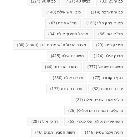
כביש 25
(33)
כביש 40
(121)
כביש 90
(221)
כביש הערבה
(214)
כיבוי אש אילת
(140)
מאיר יצחק הלוי
(163)
מד"א אילת
(67)
מד"א נגב
(66)
מינהל החינוך אילת
(34)
מירי קופיטו
(29)
מעבר הגבול ע״ש מנחם בגין (טאבה)
(30)
מפרץ אילת
(124)
משטרת אילת
(425)
משטרת ישראל
(377)
משרד התיירות
(44)
נגיף הקורונה
(77)
עיריית אילת
(580)
ערבה דרומית
(32)
ערבה תיכונה
(177)
פיליפ אזרד עיריית אילת
(27)
פרקליטות מחוז דרום (פלילי)
(26)
ראש עיריית אילת, אלי לנקרי
(65)
רד סי אילת
(28)
רונית זילברשטיין
(116)
רשות הטבע והגנים
(46)