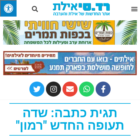
תגית כתבה: שדה
תעופה החדש "רמון"