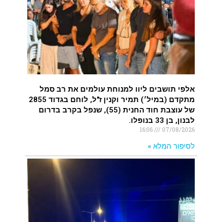
איציק נועם מייסד מקומו ערב ערב נפטר
.
אלפי תושבים ליוו למנוחת עולמים את רב סמל
מתקדם (במיל׳) תמיר וקנין ז"ל, לוחם בגדוד 2855
של עוצבת חוד החנית (55), שנפל בקרב בדרום
לבנון, בן 33 בנופלו.
16:06
07/08/2026
לסיפור המלא »