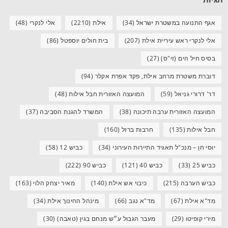
אגף התנועה במשטרת ישראל
(34)
אילת
(2210)
אלי לנקרי
(48)
אלי לנקרי ראש עיריית אילת
(207)
בית חולים יוספטל
(86)
בסיס חיל הים (זי"ס)
(27)
דוברת משטרת מרחב אילת, פקד אפרת אקלר
(94)
דר' דרורי גניאל
(59)
המועצה האזורית חבל אילות
(48)
המועצה האזורית ערבה תיכונה
(38)
המשרד להגנת הסביבה
(37)
חבל אילות
(135)
חרבות ברזל
(160)
יוסי חן – מנכ"ל תאגיד התיירות העירוני
(34)
כביש 12
(58)
כביש 25
(33)
כביש 40
(121)
כביש 90
(222)
כביש הערבה
(215)
כיבוי אש אילת
(140)
מאיר יצחק הלוי
(163)
מד"א אילת
(67)
מד"א נגב
(66)
מינהל החינוך אילת
(34)
מירי קופיטו
(29)
מעבר הגבול ע״ש מנחם בגין (טאבה)
(30)