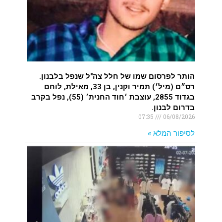
הותר לפרסום שמו של חלל צה"ל שנפל בלבנון.
רס״ם (מיל׳) תמיר וקנין, בן 33, מאילת, לוחם
בגדוד 2855, עוצבת ׳חוד החנית׳ (55), נפל בקרב
בדרום לבנון.
07:35
06/08/2026
לסיפור המלא »