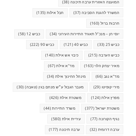
המועצה האזורית ערבה תיכונה
(38)
המשרד להגנת הסביבה
(37)
חבל אילות
(135)
חרבות ברזל
(160)
יוסי חן – מנכ"ל תאגיד התיירות העירוני
(34)
כביש 12
(58)
כביש 25
(33)
כביש 40
(121)
כביש 90
(222)
כביש הערבה
(215)
כיבוי אש אילת
(140)
מאיר יצחק הלוי
(163)
מד"א אילת
(67)
מד"א נגב
(66)
מינהל החינוך אילת
(34)
מירי קופיטו
(29)
מעבר הגבול ע״ש מנחם בגין (טאבה)
(30)
מפרץ אילת
(124)
משטרת אילת
(426)
משטרת ישראל
(377)
משרד התיירות
(44)
נגיף הקורונה
(77)
עיריית אילת
(580)
ערבה דרומית
(32)
ערבה תיכונה
(177)