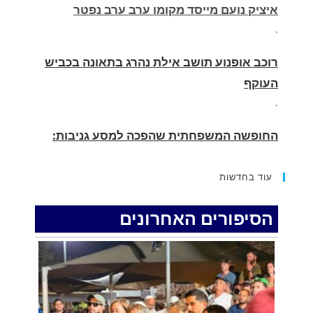
רוכב אופנוע תושב אילת נהרג בתאונה בכביש
העוקף
.
החופשה המשפחתית שהפכה למסע גניבות:
הוגשו 15 כתבי אישום נגד בני זוג שיחד עם
ילדיהם יצאו למסע גניבות באילת.
.
עוד בחדשות
האדמה רועדת- סדרת רעידות אדמה בחצי האי
סיני
הסיפורים האחרונים
.
רכב התנגש במעקה בטיחות בכביש 90 בסמוך
לעין חצבה. פצועים
.