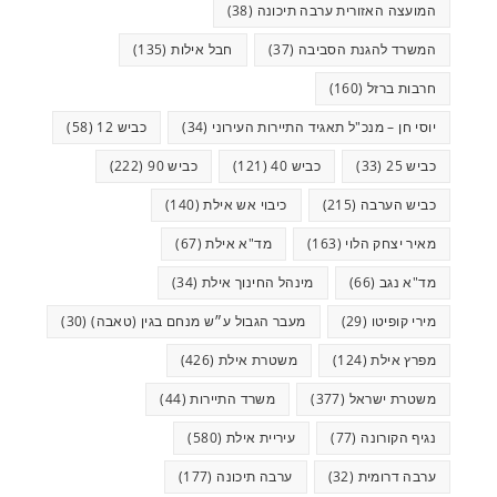
המועצה האזורית ערבה תיכונה
(38)
המשרד להגנת הסביבה
(37)
חבל אילות
(135)
חרבות ברזל
(160)
יוסי חן – מנכ"ל תאגיד התיירות העירוני
(34)
כביש 12
(58)
כביש 25
(33)
כביש 40
(121)
כביש 90
(222)
כביש הערבה
(215)
כיבוי אש אילת
(140)
מאיר יצחק הלוי
(163)
מד"א אילת
(67)
מד"א נגב
(66)
מינהל החינוך אילת
(34)
מירי קופיטו
(29)
מעבר הגבול ע״ש מנחם בגין (טאבה)
(30)
מפרץ אילת
(124)
משטרת אילת
(426)
משטרת ישראל
(377)
משרד התיירות
(44)
נגיף הקורונה
(77)
עיריית אילת
(580)
ערבה דרומית
(32)
ערבה תיכונה
(177)