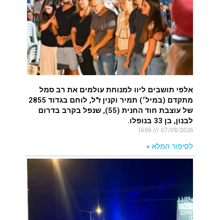
איציק נועם מייסד מקומו ערב ערב נפטר
.
אלפי תושבים ליוו למנוחת עולמים את רב סמל
מתקדם (במיל׳) תמיר וקנין ז"ל, לוחם בגדוד 2855
של עוצבת חוד החנית (55), שנפל בקרב בדרום
לבנון, בן 33 בנופלו.
16:06
07/08/2026
לסיפור המלא »