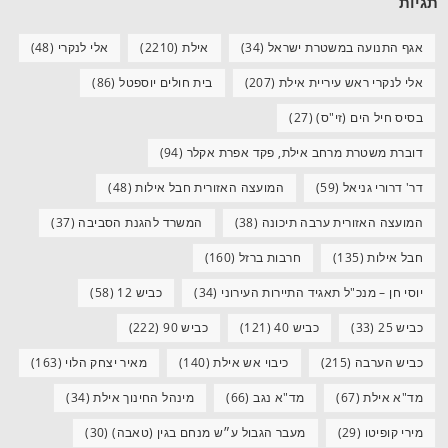
תגיות
אגף התנועה במשטרת ישראל
(34)
אילת
(2210)
אלי לנקרי
(48)
אלי לנקרי ראש עיריית אילת
(207)
בית חולים יוספטל
(86)
בסיס חיל הים (זי"ס)
(27)
דוברת משטרת מרחב אילת, פקד אפרת אקלר
(94)
דר' דרורי גניאל
(59)
המועצה האזורית חבל אילות
(48)
המועצה האזורית ערבה תיכונה
(38)
המשרד להגנת הסביבה
(37)
חבל אילות
(135)
חרבות ברזל
(160)
יוסי חן – מנכ"ל תאגיד התיירות העירוני
(34)
כביש 12
(58)
כביש 25
(33)
כביש 40
(121)
כביש 90
(222)
כביש הערבה
(215)
כיבוי אש אילת
(140)
מאיר יצחק הלוי
(163)
מד"א אילת
(67)
מד"א נגב
(66)
מינהל החינוך אילת
(34)
מירי קופיטו
(29)
מעבר הגבול ע״ש מנחם בגין (טאבה)
(30)