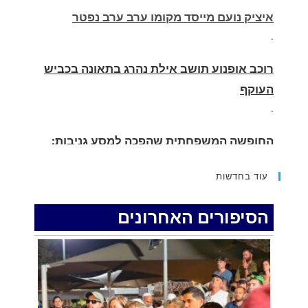
רוכב אופנוע תושב אילת נהרג בתאונה בכביש
העוקף
.
החופשה המשפחתית שהפכה למסע גניבות:
הוגשו 15 כתבי אישום נגד בני זוג שיחד עם
ילדיהם יצאו למסע גניבות באילת.
.
עוד בחדשות
האדמה רועדת- סדרת רעידות אדמה בחצי האי
סיני
הסיפורים האחרונים
.
רכב התנגש במעקה בטיחות בכביש 90 בסמוך
לעין חצבה. פצועים
.