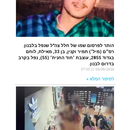
הותר לפרסום שמו של חלל צה"ל שנפל בלבנון.
רס״ם (מיל׳) תמיר וקנין, בן 33, מאילת, לוחם
בגדוד 2855, עוצבת ׳חוד החנית׳ (55), נפל בקרב
בדרום לבנון.
07:35
06/08/2026
לסיפור המלא »