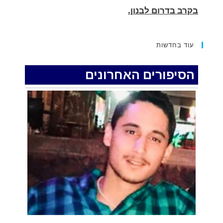
החופשה המשפחתית שהפכה למסע גניבות:
הוגשו 15 כתבי אישום נגד בני זוג שיחד עם
עוד בחדשות
ילדיהם יצאו למסע גניבות באילת.
.
הסיפורים האחרונים
האדמה רועדת- סדרת רעידות אדמה בחצי האי
סיני
.
רעידת אדמה הורגשה באילת
.
איציק נועם מייסד מקומו ערב ערב נפטר
.