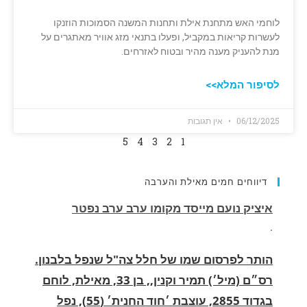
לוחמי האש מתחנת אילת ותחנות המשנה הסמוכות הוזנקו
לעשרות קריאות במקביל, ופעלו בתנאי מזג אוויר מאתגרים על
מנת להעניק מענה מהיר ובטוח לאזרחים.
לסיפור המלא>>
06/12/2025
אין תגובות
5
4
3
2
1
דיווחים חמים מאילת והערבה
הותר לפרסום שמו של חלל צה"ל שנפל בלבנון.
רס״ם (מיל׳) תמיר וקנין,, בן 33, מאילת, לוחם
בגדוד 2855, עוצבת ׳חוד החנית׳ (55), נפל
בקרב בדרום לבנון.
.