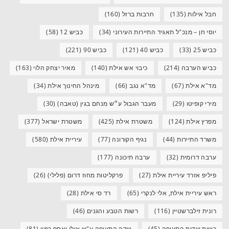
חבל אילות
(135)
חרבות ברזל
(160)
יוסי חן – מנכ"ל תאגיד התיירות העירוני
(34)
כביש 12
(58)
כביש 25
(33)
כביש 40
(121)
כביש 90
(221)
כביש הערבה
(214)
כיבוי אש אילת
(140)
מאיר יצחק הלוי
(163)
מד"א אילת
(67)
מד"א נגב
(66)
מינהל החינוך אילת
(34)
מירי קופיטו
(29)
מעבר הגבול ע״ש מנחם בגין (טאבה)
(30)
מפרץ אילת
(124)
משטרת אילת
(425)
משטרת ישראל
(377)
משרד התיירות
(44)
נגיף הקורונה
(77)
עיריית אילת
(580)
ערבה דרומית
(32)
ערבה תיכונה
(177)
פיליפ אזרד עיריית אילת
(27)
פרקליטות מחוז דרום (פלילי)
(26)
ראש עיריית אילת, אלי לנקרי
(65)
רד סי אילת
(28)
רונית זילברשטיין
(116)
רשות הטבע והגנים
(46)
רשות שדות התעופה
(45)
שדה התעופה ע"ש אילן ואסף רמון
(81)