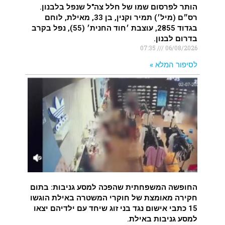
הותר לפרסום שמו של חלל צה"ל שנפל בלבנון.
רס״ם (מיל׳) תמיר וקנין, בן 33, מאילת, לוחם
בגדוד 2855, עוצבת ׳חוד החנית׳ (55), נפל בקרב
בדרום לבנון.
07:35
06/08/2026
לסיפור המלא »
החופשה המשפחתית שהפכה למסע גניבות: בתום
חקירה מאומצת של חוקרי המשטרה באילת הוגשו
15 כתבי אישום נגד בני זוג שיחד עם ילדיהם יצאו
למסע גניבות באילת.