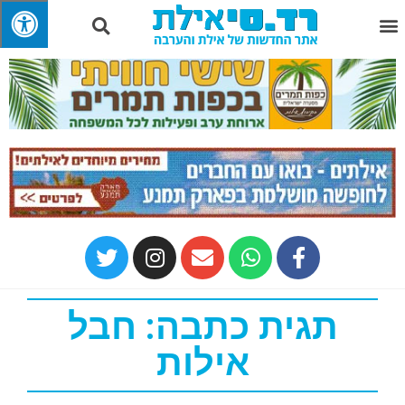
תגית כתבה: חבל
אילות