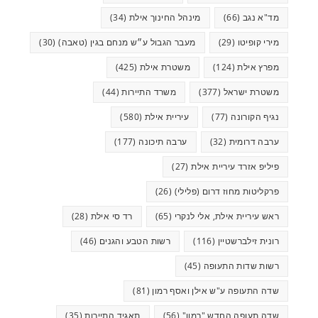
מד"א נגב
(66)
מינהל החינוך אילת
(34)
מירי קופיטו
(29)
מעבר הגבול ע״ש מנחם בגין (טאבה)
(30)
מפרץ אילת
(124)
משטרת אילת
(425)
משטרת ישראל
(377)
משרד התיירות
(44)
נגיף הקורונה
(77)
עיריית אילת
(580)
ערבה דרומית
(32)
ערבה תיכונה
(177)
פיליפ אזרד עיריית אילת
(27)
פרקליטות מחוז דרום (פלילי)
(26)
ראש עיריית אילת, אלי לנקרי
(65)
רד סי אילת
(28)
רונית זילברשטיין
(116)
רשות הטבע והגנים
(46)
רשות שדות התעופה
(45)
שדה התעופה ע"ש אילן ואסף רמון
(81)
שדה תעופה החדש "רמון"
(56)
תאגיד התיירות
(35)