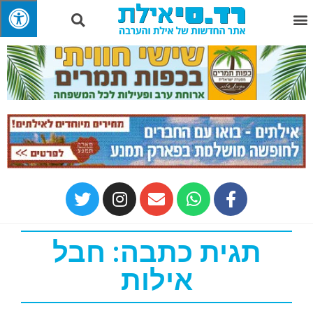
תגית כתבה: חבל
אילות