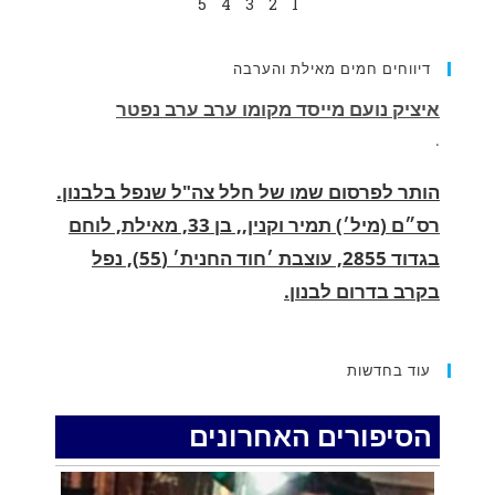
5
4
3
2
1
דיווחים חמים מאילת והערבה
הותר לפרסום שמו של חלל צה"ל שנפל בלבנון.
רס״ם (מיל׳) תמיר וקנין,, בן 33, מאילת, לוחם
בגדוד 2855, עוצבת ׳חוד החנית׳ (55), נפל
בקרב בדרום לבנון.
.
החופשה המשפחתית שהפכה למסע גניבות:
הוגשו 15 כתבי אישום נגד בני זוג שיחד עם
עוד בחדשות
ילדיהם יצאו למסע גניבות באילת.
.
הסיפורים האחרונים
האדמה רועדת- סדרת רעידות אדמה בחצי האי
סיני