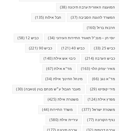
המועצה האזורית ערבה תיכונה
(38)
המשרד להגנת הסביבה
(37)
חבל אילות
(135)
חרבות ברזל
(160)
יוסי חן – מנכ"ל תאגיד התיירות העירוני
(34)
כביש 12
(58)
כביש 25
(33)
כביש 40
(121)
כביש 90
(221)
כביש הערבה
(214)
כיבוי אש אילת
(140)
מאיר יצחק הלוי
(163)
מד"א אילת
(67)
מד"א נגב
(66)
מינהל החינוך אילת
(34)
מירי קופיטו
(29)
מעבר הגבול ע״ש מנחם בגין (טאבה)
(30)
מפרץ אילת
(124)
משטרת אילת
(425)
משטרת ישראל
(377)
משרד התיירות
(44)
נגיף הקורונה
(77)
עיריית אילת
(580)
ערבה דרומית
(32)
ערבה תיכונה
(177)