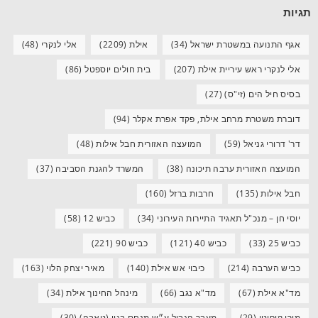
תגיות
אגף התנועה במשטרת ישראל
(34)
אילת
(2209)
אלי לנקרי
(48)
אלי לנקרי ראש עיריית אילת
(207)
בית חולים יוספטל
(86)
בסיס חיל הים (זי"ס)
(27)
דוברת משטרת מרחב אילת, פקד אפרת אקלר
(94)
דר' דרורי גניאל
(59)
המועצה האזורית חבל אילות
(48)
המועצה האזורית ערבה תיכונה
(38)
המשרד להגנת הסביבה
(37)
חבל אילות
(135)
חרבות ברזל
(160)
יוסי חן – מנכ"ל תאגיד התיירות העירוני
(34)
כביש 12
(58)
כביש 25
(33)
כביש 40
(121)
כביש 90
(221)
כביש הערבה
(214)
כיבוי אש אילת
(140)
מאיר יצחק הלוי
(163)
מד"א אילת
(67)
מד"א נגב
(66)
מינהל החינוך אילת
(34)
מירי קופיטו
(29)
מעבר הגבול ע״ש מנחם בגין (טאבה)
(30)