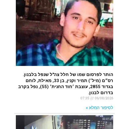
.
רעידת אדמה הורגשה באילת
.
איציק נועם מייסד מקומו ערב ערב נפטר
.
הותר לפרסום שמו של חלל צה"ל שנפל בלבנון.
רס״ם (מיל׳) תמיר וקנין, בן 33, מאילת, לוחם
בגדוד 2855, עוצבת ׳חוד החנית׳ (55), נפל בקרב
בדרום לבנון.
07:35
06/08/2026
לסיפור המלא »