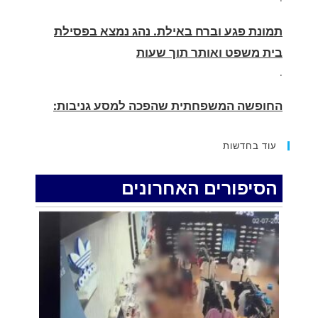
בית משפט ואותר תוך שעות
.
החופשה המשפחתית שהפכה למסע גניבות:
הוגשו 15 כתבי אישום נגד בני זוג שיחד עם
ילדיהם יצאו למסע גניבות באילת.
.
עוד בחדשות
האדמה רועדת- סדרת רעידות אדמה בחצי האי
סיני
הסיפורים האחרונים
.
רעידת אדמה הורגשה באילת
.
איציק נועם מייסד מקומו ערב ערב נפטר
.