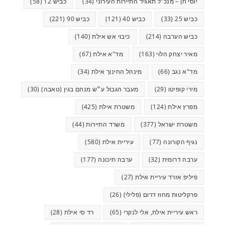
יוסי חן – מנכ"ל תאגיד התיירות העירוני
(34)
כביש 12
(58)
כביש 25
(33)
כביש 40
(121)
כביש 90
(221)
כביש הערבה
(214)
כיבוי אש אילת
(140)
מאיר יצחק הלוי
(163)
מד"א אילת
(67)
מד"א נגב
(66)
מינהל החינוך אילת
(34)
מירי קופיטו
(29)
מעבר הגבול ע״ש מנחם בגין (טאבה)
(30)
מפרץ אילת
(124)
משטרת אילת
(425)
משטרת ישראל
(377)
משרד התיירות
(44)
נגיף הקורונה
(77)
עיריית אילת
(580)
ערבה דרומית
(32)
ערבה תיכונה
(177)
פיליפ אזרד עיריית אילת
(27)
פרקליטות מחוז דרום (פלילי)
(26)
ראש עיריית אילת, אלי לנקרי
(65)
רד סי אילת
(28)