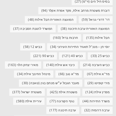
בסיס חיל הים (זי"ס)
(27)
דוברת משטרת מרחב אילת, פקד אפרת אקלר
(94)
דר' דרורי גניאל
(59)
המועצה האזורית חבל אילות
(48)
המועצה האזורית ערבה תיכונה
(38)
המשרד להגנת הסביבה
(37)
חבל אילות
(135)
חרבות ברזל
(160)
יוסי חן – מנכ"ל תאגיד התיירות העירוני
(34)
כביש 12
(58)
כביש 25
(33)
כביש 40
(121)
כביש 90
(221)
כביש הערבה
(214)
כיבוי אש אילת
(140)
מאיר יצחק הלוי
(163)
מד"א אילת
(67)
מד"א נגב
(66)
מינהל החינוך אילת
(34)
מירי קופיטו
(29)
מעבר הגבול ע״ש מנחם בגין (טאבה)
(30)
מפרץ אילת
(124)
משטרת אילת
(425)
משטרת ישראל
(377)
משרד התיירות
(44)
נגיף הקורונה
(77)
עיריית אילת
(580)
ערבה דרומית
(32)
ערבה תיכונה
(177)