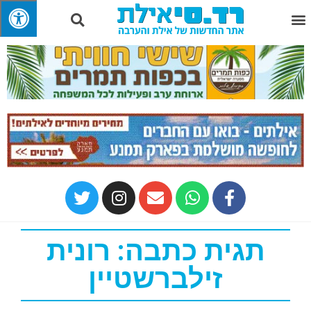
תגית כתבה: רונית
זילברשטיין