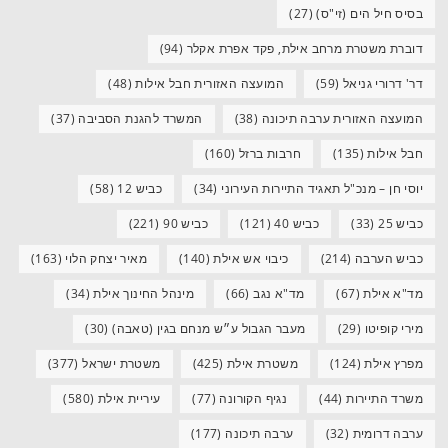
בסיס חיל הים (זי"ס)
(27)
דוברת משטרת מרחב אילת, פקד אפרת אקלר
(94)
דר' דרורי גניאל
(59)
המועצה האזורית חבל אילות
(48)
המועצה האזורית ערבה תיכונה
(38)
המשרד להגנת הסביבה
(37)
חבל אילות
(135)
חרבות ברזל
(160)
יוסי חן – מנכ"ל תאגיד התיירות העירוני
(34)
כביש 12
(58)
כביש 25
(33)
כביש 40
(121)
כביש 90
(221)
כביש הערבה
(214)
כיבוי אש אילת
(140)
מאיר יצחק הלוי
(163)
מד"א אילת
(67)
מד"א נגב
(66)
מינהל החינוך אילת
(34)
מירי קופיטו
(29)
מעבר הגבול ע״ש מנחם בגין (טאבה)
(30)
מפרץ אילת
(124)
משטרת אילת
(425)
משטרת ישראל
(377)
משרד התיירות
(44)
נגיף הקורונה
(77)
עיריית אילת
(580)
ערבה דרומית
(32)
ערבה תיכונה
(177)