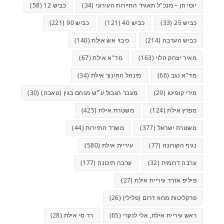
יוסי חן – מנכ"ל תאגיד התיירות העירוני
(34)
כביש 12
(58)
כביש 25
(33)
כביש 40
(121)
כביש 90
(221)
כביש הערבה
(214)
כיבוי אש אילת
(140)
מאיר יצחק הלוי
(163)
מד"א אילת
(67)
מד"א נגב
(66)
מינהל החינוך אילת
(34)
מירי קופיטו
(29)
מעבר הגבול ע״ש מנחם בגין (טאבה)
(30)
מפרץ אילת
(124)
משטרת אילת
(425)
משטרת ישראל
(377)
משרד התיירות
(44)
נגיף הקורונה
(77)
עיריית אילת
(580)
ערבה דרומית
(32)
ערבה תיכונה
(177)
פיליפ אזרד עיריית אילת
(27)
פרקליטות מחוז דרום (פלילי)
(26)
ראש עיריית אילת, אלי לנקרי
(65)
רד סי אילת
(28)