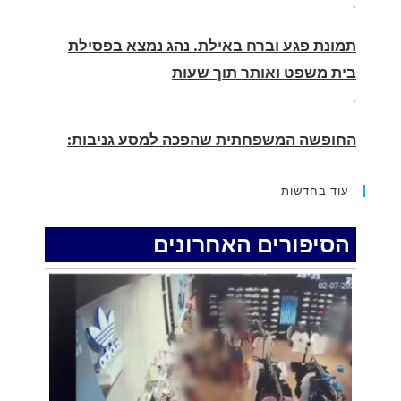
בית משפט ואותר תוך שעות
.
החופשה המשפחתית שהפכה למסע גניבות:
הוגשו 15 כתבי אישום נגד בני זוג שיחד עם
ילדיהם יצאו למסע גניבות באילת.
.
עוד בחדשות
האדמה רועדת- סדרת רעידות אדמה בחצי האי
סיני
הסיפורים האחרונים
.
רעידת אדמה הורגשה באילת
.
איציק נועם מייסד מקומו ערב ערב נפטר
.