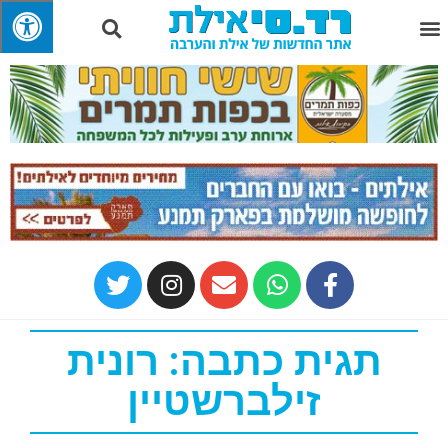
תגית כתבה: רונית
זילברשטיין