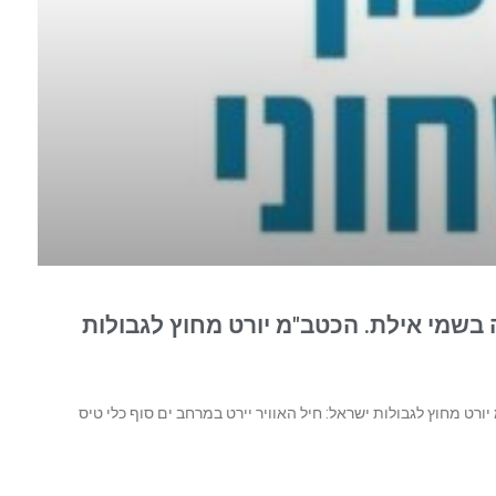
שמי אילת. הכטב"מ יורט מחוץ לגבולות
ט מחוץ לגבולות ישראל: חיל האוויר יירט במרחב ים סוף כלי טיס