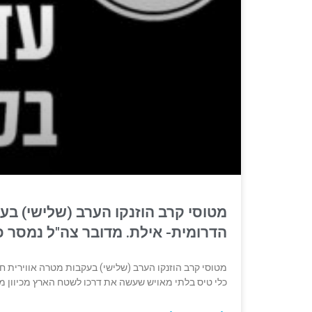
מטוסי קרב הוזנקו הערב (שלישי) בע
הדרומית- אילת. מדובר צה"ל נמסר כי 
מטוסי קרב הוזנקו הערב (שלישי) בעקבות מטרה אווירית חש
כלי טיס בלתי מאויש שעשה את דרכו לשטח הארץ מכיוון מז