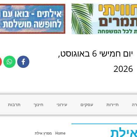
יום
חמישי
6
ב
אוגוסט
,
2026
רה
תיירות
עסקים
עירוני
חינוך
תרבות
אילת
Home
»
מפרץ אילת
»
עמוד 4