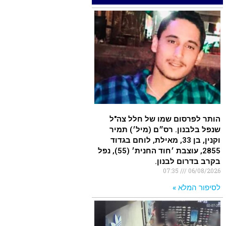
למסע גניבות: הוגשו 15 כתבי
אישום נגד בני זוג שיחד עם ילדיהם
יצאו למסע גניבות באילת.
.
האדמה רועדת- סדרת רעידות
אדמה בחצי האי סיני
.
הותר לפרסום שמו של חלל צה"ל
רעידת אדמה הורגשה באילת
שנפל בלבנון. רס״ם (מיל׳) תמיר
.
וקנין, בן 33, מאילת, לוחם בגדוד
2855, עוצבת ׳חוד החנית׳ (55), נפל
איציק נועם מייסד מקומו ערב ערב
בקרב בדרום לבנון.
07:35
06/08/2026
נפטר
לסיפור המלא »
.