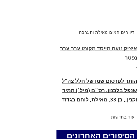
דיווחים חמים מאילת והערבה
איציק נועם מייסד מקומו ערב ערב
נפטר
.
הותר לפרסום שמו של חלל צה"ל
שנפל בלבנון. רס״ם (מיל׳) תמיר
וקנין,, בן 33, מאילת, לוחם בגדוד
2855, עוצבת ׳חוד החנית׳ (55),
נפל בקרב בדרום לבנון.
.
עוד בחדשות
החופשה המשפחתית שהפכה
הסיפורים האחרונים