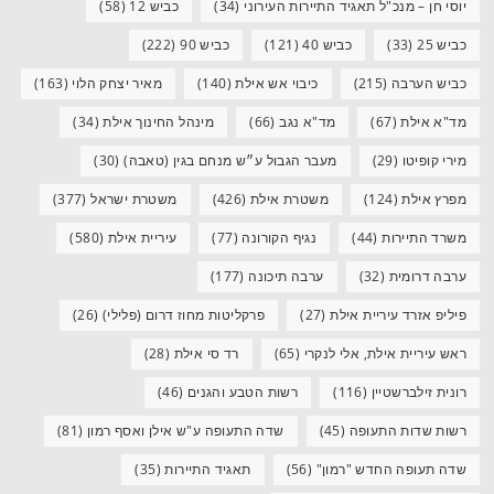
יוסי חן – מנכ"ל תאגיד התיירות העירוני
(34)
כביש 12
(58)
כביש 25
(33)
כביש 40
(121)
כביש 90
(222)
כביש הערבה
(215)
כיבוי אש אילת
(140)
מאיר יצחק הלוי
(163)
מד"א אילת
(67)
מד"א נגב
(66)
מינהל החינוך אילת
(34)
מירי קופיטו
(29)
מעבר הגבול ע״ש מנחם בגין (טאבה)
(30)
מפרץ אילת
(124)
משטרת אילת
(426)
משטרת ישראל
(377)
משרד התיירות
(44)
נגיף הקורונה
(77)
עיריית אילת
(580)
ערבה דרומית
(32)
ערבה תיכונה
(177)
פיליפ אזרד עיריית אילת
(27)
פרקליטות מחוז דרום (פלילי)
(26)
ראש עיריית אילת, אלי לנקרי
(65)
רד סי אילת
(28)
רונית זילברשטיין
(116)
רשות הטבע והגנים
(46)
רשות שדות התעופה
(45)
שדה התעופה ע"ש אילן ואסף רמון
(81)
שדה תעופה החדש "רמון"
(56)
תאגיד התיירות
(35)