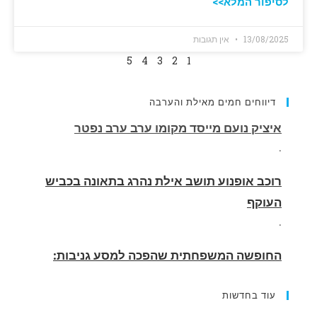
לסיפור המלא>>
13/08/2025
אין תגובות
5
4
3
2
1
דיווחים חמים מאילת והערבה
רוכב אופנוע תושב אילת נהרג בתאונה בכביש
העוקף
.
החופשה המשפחתית שהפכה למסע גניבות:
הוגשו 15 כתבי אישום נגד בני זוג שיחד עם
ילדיהם יצאו למסע גניבות באילת.
.
עוד בחדשות
האדמה רועדת- סדרת רעידות אדמה בחצי האי