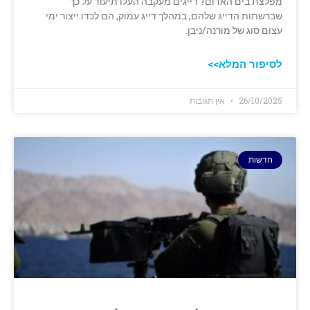
מפלצת בים האדום? דייגים מעקבה העלו תיעוד על כך
שברשתות הדייג שלהם, במהלך דייג עמוק, הם לכדו ייצור ימי
עצום סוג של מורנה/ניבן.
לסיפור המלא>>
26/10/2025
אין תגובות
חדשות