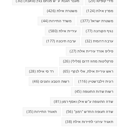
מירי קופיטו
(29)
מעבר הגבול ע״ש מנחם בגין (טאבה)
(30)
מפרץ אילת
(124)
משטרת אילת
(426)
משטרת ישראל
(377)
משרד התיירות
(44)
נגיף הקורונה
(77)
עיריית אילת
(580)
ערבה דרומית
(32)
ערבה תיכונה
(177)
פיליפ אזרד עיריית אילת
(27)
פרקליטות מחוז דרום (פלילי)
(26)
ראש עיריית אילת, אלי לנקרי
(65)
רד סי אילת
(28)
רונית זילברשטיין
(116)
רשות הטבע והגנים
(46)
רשות שדות התעופה
(45)
שדה התעופה ע"ש אילן ואסף רמון
(81)
שדה תעופה החדש "רמון"
(56)
תאגיד התיירות
(35)
תאגיד עירוני לתיירות אילת
(38)