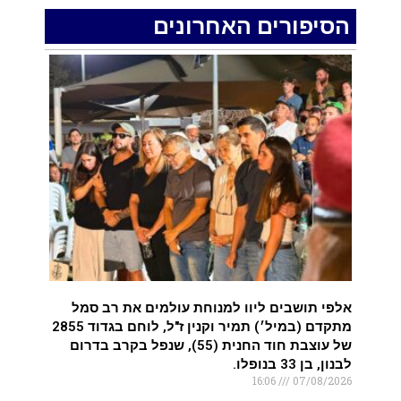
סיני
הסיפורים האחרונים
.
רכב התנגש במעקה בטיחות בכביש 90 בסמוך
לעין חצבה. פצועים
.
איציק נועם מייסד מקומו ערב ערב נפטר
.
אלפי תושבים ליוו למנוחת עולמים את רב סמל
מתקדם (במיל׳) תמיר וקנין ז"ל, לוחם בגדוד 2855
של עוצבת חוד החנית (55), שנפל בקרב בדרום
לבנון, בן 33 בנופלו.
16:06
07/08/2026