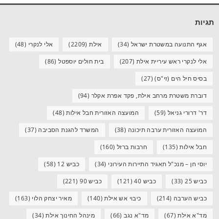
תגיות
אגף התנועה במשטרת ישראל
(34)
אילת
(2209)
אלי לנקרי
(48)
אלי לנקרי ראש עיריית אילת
(207)
בית חולים יוספטל
(86)
בסיס חיל הים (זי"ס)
(27)
דוברת משטרת מרחב אילת, פקד אפרת אקלר
(94)
דר' דרורי גניאל
(59)
המועצה האזורית חבל אילות
(48)
המועצה האזורית ערבה תיכונה
(38)
המשרד להגנת הסביבה
(37)
חבל אילות
(135)
חרבות ברזל
(160)
יוסי חן – מנכ"ל תאגיד התיירות העירוני
(34)
כביש 12
(58)
כביש 25
(33)
כביש 40
(121)
כביש 90
(221)
כביש הערבה
(214)
כיבוי אש אילת
(140)
מאיר יצחק הלוי
(163)
מד"א אילת
(67)
מד"א נגב
(66)
מינהל החינוך אילת
(34)