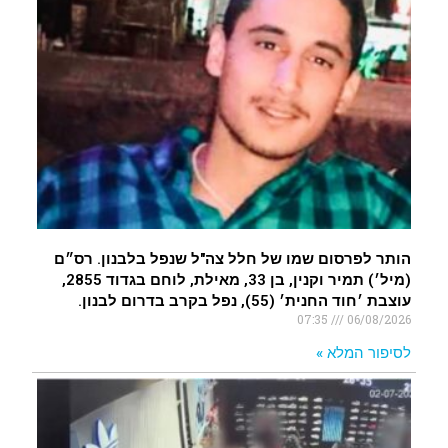
רעידת אדמה הורגשה באילת
.
איציק נועם מייסד מקומו ערב ערב נפטר
.
הותר לפרסום שמו של חלל צה"ל שנפל בלבנון. רס״ם
(מיל׳) תמיר וקנין, בן 33, מאילת, לוחם בגדוד 2855,
עוצבת ׳חוד החנית׳ (55), נפל בקרב בדרום לבנון.
07:35
06/08/2026
לסיפור המלא »