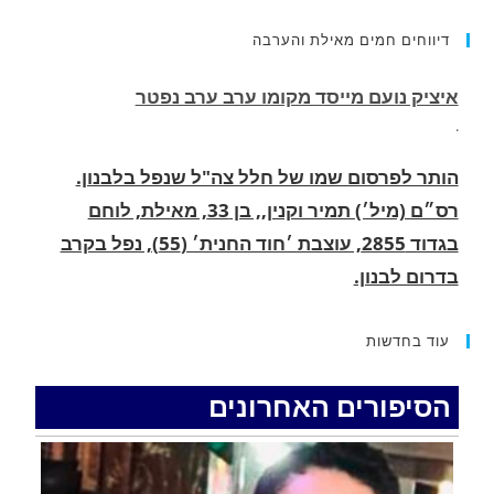
איציק נועם מייסד מקומו ערב ערב נפטר
דיווחים חמים מאילת והערבה
.
הותר לפרסום שמו של חלל צה"ל שנפל בלבנון.
רס״ם (מיל׳) תמיר וקנין,, בן 33, מאילת, לוחם
בגדוד 2855, עוצבת ׳חוד החנית׳ (55), נפל בקרב
בדרום לבנון.
.
החופשה המשפחתית שהפכה למסע גניבות: הוגשו
15 כתבי אישום נגד בני זוג שיחד עם ילדיהם יצאו
עוד בחדשות
למסע גניבות באילת.
.
הסיפורים האחרונים
האדמה רועדת- סדרת רעידות אדמה בחצי האי סיני
.