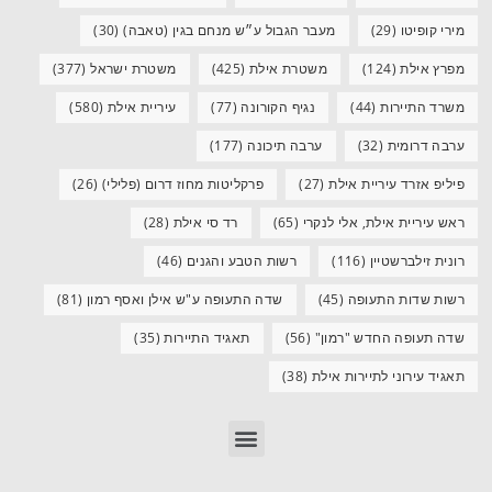
מירי קופיטו
(29)
מעבר הגבול ע״ש מנחם בגין (טאבה)
(30)
מפרץ אילת
(124)
משטרת אילת
(425)
משטרת ישראל
(377)
משרד התיירות
(44)
נגיף הקורונה
(77)
עיריית אילת
(580)
ערבה דרומית
(32)
ערבה תיכונה
(177)
פיליפ אזרד עיריית אילת
(27)
פרקליטות מחוז דרום (פלילי)
(26)
ראש עיריית אילת, אלי לנקרי
(65)
רד סי אילת
(28)
רונית זילברשטיין
(116)
רשות הטבע והגנים
(46)
רשות שדות התעופה
(45)
שדה התעופה ע"ש אילן ואסף רמון
(81)
שדה תעופה החדש "רמון"
(56)
תאגיד התיירות
(35)
תאגיד עירוני לתיירות אילת
(38)