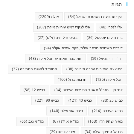
תגיות
אגף התנועה במשטרת ישראל
(34)
אילת
(2209)
אלי לנקרי
(48)
אלי לנקרי ראש עיריית אילת
(207)
בית חולים יוספטל
(86)
בסיס חיל הים (זי"ס)
(27)
דוברת משטרת מרחב אילת, פקד אפרת אקלר
(94)
דר' דרורי גניאל
(59)
המועצה האזורית חבל אילות
(48)
המועצה האזורית ערבה תיכונה
(38)
המשרד להגנת הסביבה
(37)
חבל אילות
(135)
חרבות ברזל
(160)
יוסי חן – מנכ"ל תאגיד התיירות העירוני
(34)
כביש 12
(58)
כביש 25
(33)
כביש 40
(121)
כביש 90
(221)
כביש הערבה
(214)
כיבוי אש אילת
(140)
מאיר יצחק הלוי
(163)
מד"א אילת
(67)
מד"א נגב
(66)
מינהל החינוך אילת
(34)
מירי קופיטו
(29)