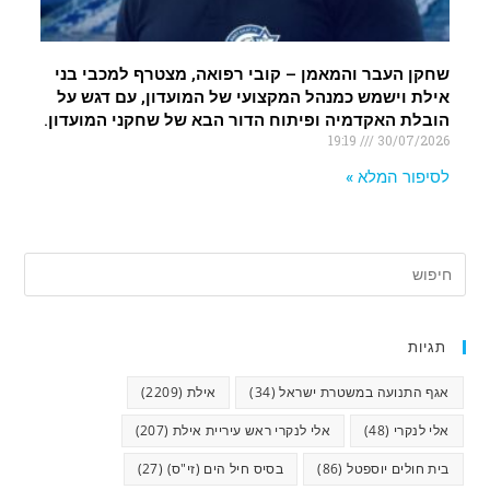
שחקן העבר והמאמן – קובי רפואה, מצטרף למכבי בני
אילת וישמש כמנהל המקצועי של המועדון, עם דגש על
הובלת האקדמיה ופיתוח הדור הבא של שחקני המועדון.
19:19
30/07/2026
לסיפור המלא »
תגיות
אגף התנועה במשטרת ישראל
(34)
אילת
(2209)
אלי לנקרי
(48)
אלי לנקרי ראש עיריית אילת
(207)
בית חולים יוספטל
(86)
בסיס חיל הים (זי"ס)
(27)