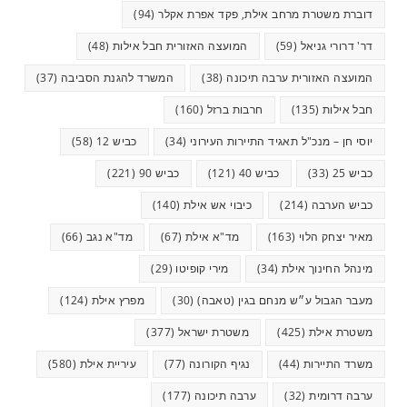
דוברת משטרת מרחב אילת, פקד אפרת אקלר
(94)
דר' דרורי גניאל
(59)
המועצה האזורית חבל אילות
(48)
המועצה האזורית ערבה תיכונה
(38)
המשרד להגנת הסביבה
(37)
חבל אילות
(135)
חרבות ברזל
(160)
יוסי חן – מנכ"ל תאגיד התיירות העירוני
(34)
כביש 12
(58)
כביש 25
(33)
כביש 40
(121)
כביש 90
(221)
כביש הערבה
(214)
כיבוי אש אילת
(140)
מאיר יצחק הלוי
(163)
מד"א אילת
(67)
מד"א נגב
(66)
מינהל החינוך אילת
(34)
מירי קופיטו
(29)
מעבר הגבול ע״ש מנחם בגין (טאבה)
(30)
מפרץ אילת
(124)
משטרת אילת
(425)
משטרת ישראל
(377)
משרד התיירות
(44)
נגיף הקורונה
(77)
עיריית אילת
(580)
ערבה דרומית
(32)
ערבה תיכונה
(177)