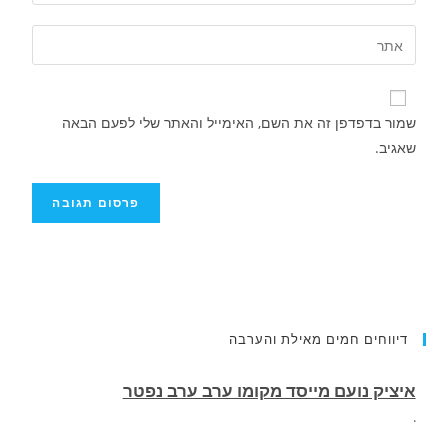
שמור בדפדפן זה את השם, האימייל והאתר שלי לפעם הבאה
שאגיב.
איציק נועם מייסד מקומו ערב ערב נפטר
דיווחים חמים מאילת והערבה
.
הותר לפרסום שמו של חלל צה"ל שנפל בלבנון.
רס״ם (מיל׳) תמיר וקנין,, בן 33, מאילת, לוחם