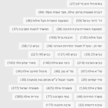
בסיס חיל הים (זי"ס)
(27)
דוברת משטרת מרחב אילת, פקד אפרת אקלר
(94)
דר' דרורי גניאל
(59)
המועצה האזורית חבל אילות
(48)
המועצה האזורית ערבה תיכונה
(38)
המשרד להגנת הסביבה
(37)
חבל אילות
(135)
חרבות ברזל
(160)
יוסי חן – מנכ"ל תאגיד התיירות העירוני
(34)
כביש 12
(58)
כביש 25
(33)
כביש 40
(121)
כביש 90
(221)
כביש הערבה
(214)
כיבוי אש אילת
(140)
מאיר יצחק הלוי
(163)
מד"א אילת
(67)
מד"א נגב
(66)
מינהל החינוך אילת
(34)
מירי קופיטו
(29)
מעבר הגבול ע״ש מנחם בגין (טאבה)
(30)
מפרץ אילת
(124)
משטרת אילת
(425)
משטרת ישראל
(377)
משרד התיירות
(44)
נגיף הקורונה
(77)
עיריית אילת
(580)
ערבה דרומית
(32)
ערבה תיכונה
(177)