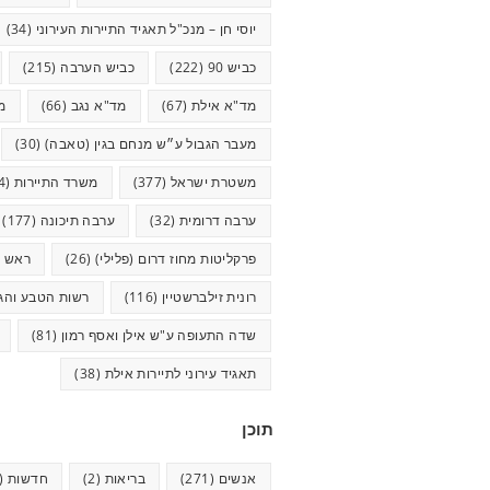
יוסי חן – מנכ"ל תאגיד התיירות העירוני
(34)
כביש 90
(222)
כביש הערבה
(215)
מד"א אילת
(67)
מד"א נגב
(66)
מ
מעבר הגבול ע״ש מנחם בגין (טאבה)
(30)
משטרת ישראל
(377)
משרד התיירות
(44)
ערבה דרומית
(32)
ערבה תיכונה
(177)
פרקליטות מחוז דרום (פלילי)
(26)
ראש ע
רונית זילברשטיין
(116)
רשות הטבע והגנ
שדה התעופה ע"ש אילן ואסף רמון
(81)
תאגיד עירוני לתיירות אילת
(38)
תוכן
אנשים
(271)
בריאות
(2)
חדשות
(624)