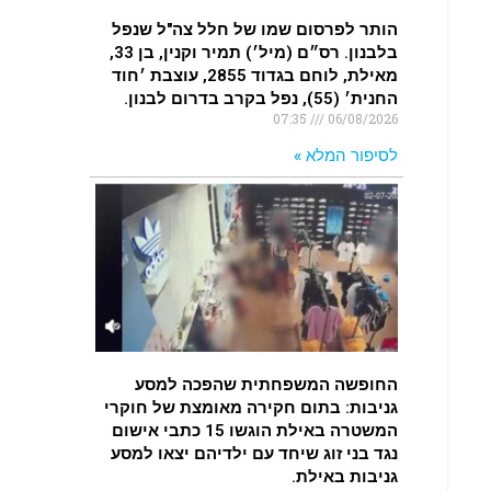
הותר לפרסום שמו של חלל צה"ל שנפל
בלבנון. רס״ם (מיל׳) תמיר וקנין, בן 33,
מאילת, לוחם בגדוד 2855, עוצבת ׳חוד
החנית׳ (55), נפל בקרב בדרום לבנון.
07:35
06/08/2026
לסיפור המלא »
החופשה המשפחתית שהפכה למסע
גניבות: בתום חקירה מאומצת של חוקרי
המשטרה באילת הוגשו 15 כתבי אישום
נגד בני זוג שיחד עם ילדיהם יצאו למסע
גניבות באילת.