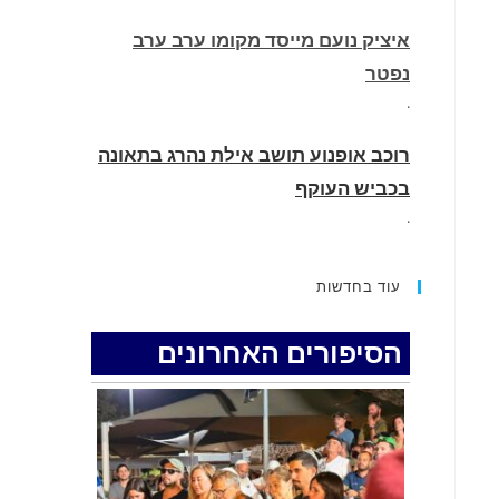
איציק נועם מייסד מקומו ערב ערב
נפטר
.
רוכב אופנוע תושב אילת נהרג בתאונה
בכביש העוקף
.
החופשה המשפחתית שהפכה למסע
עוד בחדשות
גניבות: הוגשו 15 כתבי אישום נגד בני
זוג שיחד עם ילדיהם יצאו למסע גניבות
הסיפורים האחרונים
באילת.
.
האדמה רועדת- סדרת רעידות אדמה
בחצי האי סיני