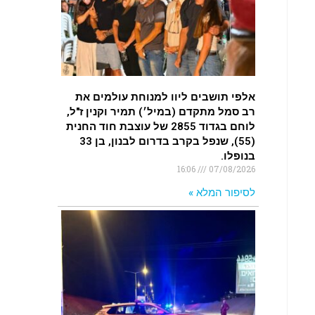
.
רכב התנגש במעקה בטיחות בכביש 90
בסמוך לעין חצבה. פצועים
.
אלפי תושבים ליוו למנוחת עולמים את
רב סמל מתקדם (במיל׳) תמיר וקנין ז"ל,
לוחם בגדוד 2855 של עוצבת חוד החנית
(55), שנפל בקרב בדרום לבנון, בן 33
בנופלו.
16:06
07/08/2026
לסיפור המלא »