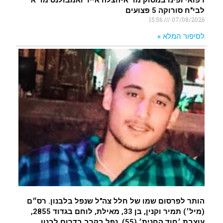
לבי"ח סורוקה 5 פצועים
15:56
07/08/2026
לסיפור המלא »
הותר לפרסום שמו של חלל צה"ל שנפל בלבנון. רס״ם
(מיל׳) תמיר וקנין, בן 33, מאילת, לוחם בגדוד 2855,
עוצבת ׳חוד החנית׳ (55), נפל בקרב בדרום לבנון.