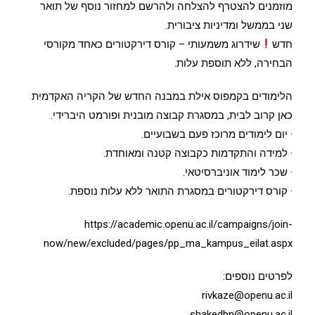
מוזמנים להצטרף להצלחה ולהרשם למחזור נוסף של תואר
שני בממשל ומדיניות ציבורית.
חדש
שידרוג משמעותי – קורס דירקטורים כאחד מקורסי
הבחירה, ללא תוספת עלות.
הלימודים בקמפוס אילת במבנה החדש של הקריה האקדמית
כאן קרוב לבית, במסגרת קבוצה מובנית ופורמט היברידי.
· יום לימודים מרוכז פעם בשבועיים.
· למידה והתקדמות כקבוצה קטנה ומאוחדת.
· שכר לימוד אוניברסיטאי.
· קורס דירקטורים במסגרת התואר ללא עלות נוספת.
https://academic.openu.ac.il/campaigns/join-
now/new/excluded/pages/pp_ma_kampus_eilat.aspx
לפרטים נוספים:
rivkaze@openu.ac.il
shakedbn@openu.ac.il