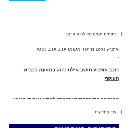
דיווחים חמים מאילת והערבה
רוכב אופנוע תושב אילת נהרג בתאונה בכביש
העוקף
.
החופשה המשפחתית שהפכה למסע גניבות: הוגשו
15 כתבי אישום נגד בני זוג שיחד עם ילדיהם יצאו
למסע גניבות באילת.
.
עוד בחדשות
האדמה רועדת- סדרת רעידות אדמה בחצי האי סיני
.