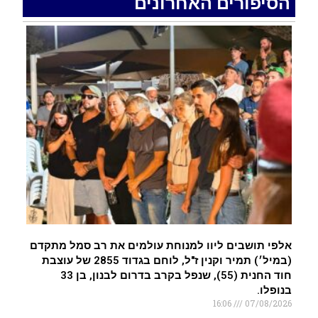
הסיפורים האחרונים
רכב התנגש במעקה בטיחות בכביש 90 בסמוך לעין
חצבה. פצועים
.
איציק נועם מייסד מקומו ערב ערב נפטר
.
אלפי תושבים ליוו למנוחת עולמים את רב סמל מתקדם
(במיל׳) תמיר וקנין ז"ל, לוחם בגדוד 2855 של עוצבת
חוד החנית (55), שנפל בקרב בדרום לבנון, בן 33
בנופלו.
16:06
07/08/2026