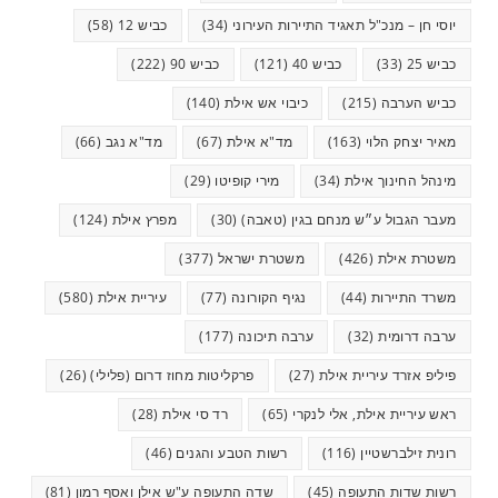
יוסי חן – מנכ"ל תאגיד התיירות העירוני
(34)
כביש 12
(58)
כביש 25
(33)
כביש 40
(121)
כביש 90
(222)
כביש הערבה
(215)
כיבוי אש אילת
(140)
מאיר יצחק הלוי
(163)
מד"א אילת
(67)
מד"א נגב
(66)
מינהל החינוך אילת
(34)
מירי קופיטו
(29)
מעבר הגבול ע״ש מנחם בגין (טאבה)
(30)
מפרץ אילת
(124)
משטרת אילת
(426)
משטרת ישראל
(377)
משרד התיירות
(44)
נגיף הקורונה
(77)
עיריית אילת
(580)
ערבה דרומית
(32)
ערבה תיכונה
(177)
פיליפ אזרד עיריית אילת
(27)
פרקליטות מחוז דרום (פלילי)
(26)
ראש עיריית אילת, אלי לנקרי
(65)
רד סי אילת
(28)
רונית זילברשטיין
(116)
רשות הטבע והגנים
(46)
רשות שדות התעופה
(45)
שדה התעופה ע"ש אילן ואסף רמון
(81)