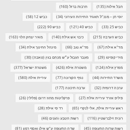
חבל אילות
(135)
חרבות ברזל
(160)
יוסי חן – מנכ"ל תאגיד התיירות העירוני
(34)
כביש 12
(58)
כביש 25
(33)
כביש 40
(121)
כביש 90
(222)
כביש הערבה
(215)
כיבוי אש אילת
(140)
מאיר יצחק הלוי
(163)
מד"א אילת
(67)
מד"א נגב
(66)
מינהל החינוך אילת
(34)
מירי קופיטו
(29)
מעבר הגבול ע״ש מנחם בגין (טאבה)
(30)
מפרץ אילת
(124)
משטרת אילת
(426)
משטרת ישראל
(377)
משרד התיירות
(44)
נגיף הקורונה
(77)
עיריית אילת
(580)
ערבה דרומית
(32)
ערבה תיכונה
(177)
פיליפ אזרד עיריית אילת
(27)
פרקליטות מחוז דרום (פלילי)
(26)
ראש עיריית אילת, אלי לנקרי
(65)
רד סי אילת
(28)
רונית זילברשטיין
(116)
רשות הטבע והגנים
(46)
רשות שדות התעופה
(45)
שדה התעופה ע"ש אילן ואסף רמון
(81)