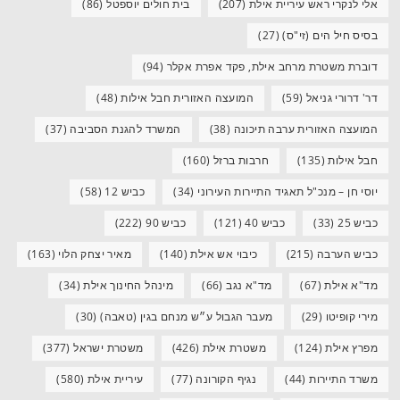
אלי לנקרי ראש עיריית אילת
(207)
בית חולים יוספטל
(86)
בסיס חיל הים (זי"ס)
(27)
דוברת משטרת מרחב אילת, פקד אפרת אקלר
(94)
דר' דרורי גניאל
(59)
המועצה האזורית חבל אילות
(48)
המועצה האזורית ערבה תיכונה
(38)
המשרד להגנת הסביבה
(37)
חבל אילות
(135)
חרבות ברזל
(160)
יוסי חן – מנכ"ל תאגיד התיירות העירוני
(34)
כביש 12
(58)
כביש 25
(33)
כביש 40
(121)
כביש 90
(222)
כביש הערבה
(215)
כיבוי אש אילת
(140)
מאיר יצחק הלוי
(163)
מד"א אילת
(67)
מד"א נגב
(66)
מינהל החינוך אילת
(34)
מירי קופיטו
(29)
מעבר הגבול ע״ש מנחם בגין (טאבה)
(30)
מפרץ אילת
(124)
משטרת אילת
(426)
משטרת ישראל
(377)
משרד התיירות
(44)
נגיף הקורונה
(77)
עיריית אילת
(580)