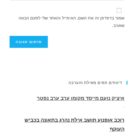
שמור בדפדפן זה את השם, האימייל והאתר שלי לפעם הבאה
שאגיב.
איציק נועם מייסד מקומו ערב ערב נפטר
דיווחים חמים מאילת והערבה
.
רוכב אופנוע תושב אילת נהרג בתאונה בכביש
העוקף
.
החופשה המשפחתית שהפכה למסע גניבות: הוגשו