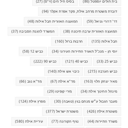
בית חולים יוספטל
(86)
בסיס חיל הים (זי"ס)
(27)
דוברת משטרת מרחב אילת, פקד אפרת אקלר
(94)
דר' דרורי גניאל
(59)
המועצה האזורית חבל אילות
(48)
המועצה האזורית ערבה תיכונה
(38)
המשרד להגנת הסביבה
(37)
חבל אילות
(135)
חרבות ברזל
(160)
יוסי חן – מנכ"ל תאגיד התיירות העירוני
(34)
כביש 12
(58)
כביש 25
(33)
כביש 40
(121)
כביש 90
(222)
כביש הערבה
(215)
כיבוי אש אילת
(140)
מאיר יצחק הלוי
(163)
מד"א אילת
(67)
מד"א נגב
(66)
מינהל החינוך אילת
(34)
מירי קופיטו
(29)
מעבר הגבול ע״ש מנחם בגין (טאבה)
(30)
מפרץ אילת
(124)
משטרת אילת
(426)
משטרת ישראל
(377)
משרד התיירות
(44)
נגיף הקורונה
(77)
עיריית אילת
(580)