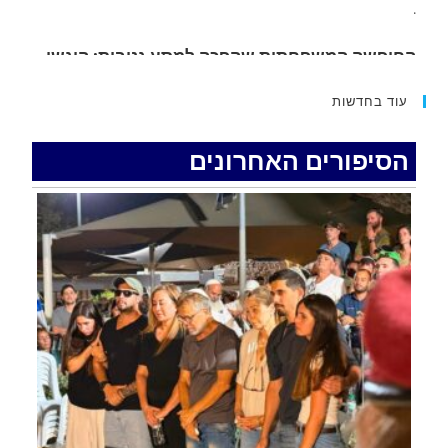
15 כתבי אישום נגד בני זוג שיחד עם ילדיהם יצאו
למסע גניבות באילת.
.
עוד בחדשות
האדמה רועדת- סדרת רעידות אדמה בחצי האי סיני
.
הסיפורים האחרונים
רכב התנגש במעקה בטיחות בכביש 90 בסמוך לעין
חצבה. פצועים
.
איציק נועם מייסד מקומו ערב ערב נפטר
.