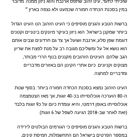
שזכיתי לתעד, עיט זהוב שתפס ארנבת והוא ניזון ממנה. מדובר
במין בסכנת הכחדה חמורה שכמעט ולא נצפה בארץ.״
ברשות הטבע והגנים מוסיפים כי העיט הזהוב הנו העיט הגדול
ביותר שמקנן בישראל. הוא ניזון בעיקר מיונקים בינוניים וקטנים
דוגמת שפן סלע, ארנבת ושועל אך צד גם חרדונים וצבים אותם
הוא נושא אל על ומשליכם מגובה רב על מנת לפצח את שריון
הגב שלהם. העיטים הזהובים מקננים בנוף הררי מבותר,
מצוקים וקניונים. כיום אתרי הקינון הם באזורים מדבריים
ומדבריים למחצה.
העיט הזהוב נמצא בסכנת הכחדה חמורה ביותר. בסוף שנות
ה-80 הוערכה אוכלוסייתו בכ-40 זוגות, אך מאז הצטמצמה
אוכלוסייתו באופן דרמטי, והיא עומדת כיום על כ9 זוגות בלבד
(זאת לאחר שב-2018 הגיעה לשפל של 6 זוגות).
ברשות הטבע והגנים מוסיפים כי הגורמים הבולטים לירידה
במספר הפרטים בישראל הם התחשמלות, חמיסת קינים,