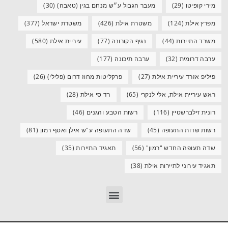
מירי קופיטו
(29)
מעבר הגבול ע״ש מנחם בגין (טאבה)
(30)
מפרץ אילת
(124)
משטרת אילת
(426)
משטרת ישראל
(377)
משרד התיירות
(44)
נגיף הקורונה
(77)
עיריית אילת
(580)
ערבה דרומית
(32)
ערבה תיכונה
(177)
פיליפ אזרד עיריית אילת
(27)
פרקליטות מחוז דרום (פלילי)
(26)
ראש עיריית אילת, אלי לנקרי
(65)
רד סי אילת
(28)
רונית זילברשטיין
(116)
רשות הטבע והגנים
(46)
רשות שדות התעופה
(45)
שדה התעופה ע"ש אילן ואסף רמון
(81)
שדה תעופה החדש "רמון"
(56)
תאגיד התיירות
(35)
תאגיד עירוני לתיירות אילת
(38)