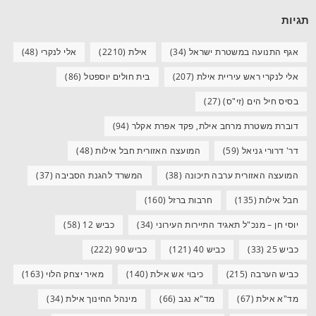
תגיות
אגף התנועה במשטרת ישראל
(34)
אילת
(2210)
אלי לנקרי
(48)
אלי לנקרי ראש עיריית אילת
(207)
בית חולים יוספטל
(86)
בסיס חיל הים (זי"ס)
(27)
דוברת משטרת מרחב אילת, פקד אפרת אקלר
(94)
דר' דרורי גניאל
(59)
המועצה האזורית חבל אילות
(48)
המועצה האזורית ערבה תיכונה
(38)
המשרד להגנת הסביבה
(37)
חבל אילות
(135)
חרבות ברזל
(160)
יוסי חן – מנכ"ל תאגיד התיירות העירוני
(34)
כביש 12
(58)
כביש 25
(33)
כביש 40
(121)
כביש 90
(222)
כביש הערבה
(215)
כיבוי אש אילת
(140)
מאיר יצחק הלוי
(163)
מד"א אילת
(67)
מד"א נגב
(66)
מינהל החינוך אילת
(34)