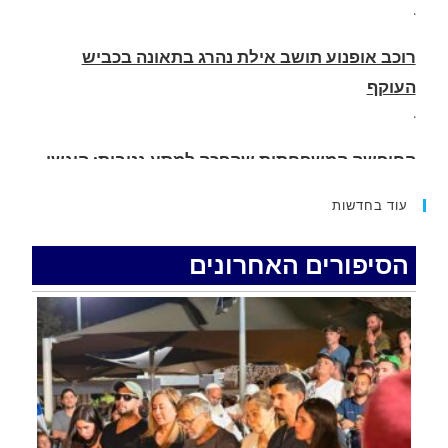
העוקף
.
החופשה המשפחתית שהפכה למסע גניבות: הוגשו
15 כתבי אישום נגד בני זוג שיחד עם ילדיהם יצאו
למסע גניבות באילת.
.
עוד בחדשות
האדמה רועדת- סדרת רעידות אדמה בחצי האי סיני
.
הסיפורים האחרונים
רכב התנגש במעקה בטיחות בכביש 90 בסמוך לעין
חצבה. פצועים
.
איציק נועם מייסד מקומו ערב ערב נפטר
.