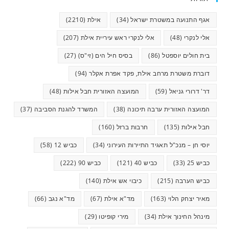
אגף התנועה במשטרת ישראל
(34)
אילת
(2210)
אלי לנקרי
(48)
אלי לנקרי ראש עיריית אילת
(207)
בית חולים יוספטל
(86)
בסיס חיל הים (זי"ס)
(27)
דוברת משטרת מרחב אילת, פקד אפרת אקלר
(94)
דר' דרורי גניאל
(59)
המועצה האזורית חבל אילות
(48)
המועצה האזורית ערבה תיכונה
(38)
המשרד להגנת הסביבה
(37)
חבל אילות
(135)
חרבות ברזל
(160)
יוסי חן – מנכ"ל תאגיד התיירות העירוני
(34)
כביש 12
(58)
כביש 25
(33)
כביש 40
(121)
כביש 90
(222)
כביש הערבה
(215)
כיבוי אש אילת
(140)
מאיר יצחק הלוי
(163)
מד"א אילת
(67)
מד"א נגב
(66)
מינהל החינוך אילת
(34)
מירי קופיטו
(29)