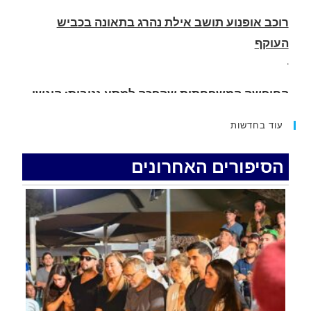
.
החופשה המשפחתית שהפכה למסע גניבות: הוגשו
15 כתבי אישום נגד בני זוג שיחד עם ילדיהם יצאו
למסע גניבות באילת.
.
עוד בחדשות
האדמה רועדת- סדרת רעידות אדמה בחצי האי סיני
.
הסיפורים האחרונים
רכב התנגש במעקה בטיחות בכביש 90 בסמוך לעין
חצבה. פצועים
.
איציק נועם מייסד מקומו ערב ערב נפטר
.