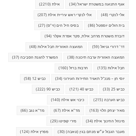
אגף התנועה במשטרת ישראל
(34)
אילת
(2210)
אלי לנקרי
(48)
אלי לנקרי ראש עיריית אילת
(207)
בית חולים יוספטל
(86)
בסיס חיל הים (זי"ס)
(27)
דוברת משטרת מרחב אילת, פקד אפרת אקלר
(94)
דר' דרורי גניאל
(59)
המועצה האזורית חבל אילות
(48)
המועצה האזורית ערבה תיכונה
(38)
המשרד להגנת הסביבה
(37)
חבל אילות
(135)
חרבות ברזל
(160)
יוסי חן – מנכ"ל תאגיד התיירות העירוני
(34)
כביש 12
(58)
כביש 25
(33)
כביש 40
(121)
כביש 90
(222)
כביש הערבה
(215)
כיבוי אש אילת
(140)
מאיר יצחק הלוי
(163)
מד"א אילת
(67)
מד"א נגב
(66)
מינהל החינוך אילת
(34)
מירי קופיטו
(29)
מעבר הגבול ע״ש מנחם בגין (טאבה)
(30)
מפרץ אילת
(124)