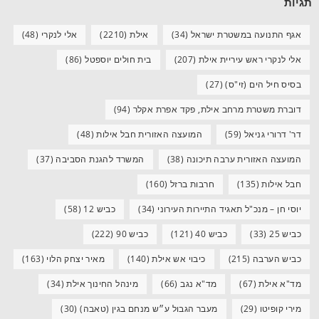
תגיות
אגף התנועה במשטרת ישראל
(34)
אילת
(2210)
אלי לנקרי
(48)
אלי לנקרי ראש עיריית אילת
(207)
בית חולים יוספטל
(86)
בסיס חיל הים (זי"ס)
(27)
דוברת משטרת מרחב אילת, פקד אפרת אקלר
(94)
דר' דרורי גניאל
(59)
המועצה האזורית חבל אילות
(48)
המועצה האזורית ערבה תיכונה
(38)
המשרד להגנת הסביבה
(37)
חבל אילות
(135)
חרבות ברזל
(160)
יוסי חן – מנכ"ל תאגיד התיירות העירוני
(34)
כביש 12
(58)
כביש 25
(33)
כביש 40
(121)
כביש 90
(222)
כביש הערבה
(215)
כיבוי אש אילת
(140)
מאיר יצחק הלוי
(163)
מד"א אילת
(67)
מד"א נגב
(66)
מינהל החינוך אילת
(34)
מירי קופיטו
(29)
מעבר הגבול ע״ש מנחם בגין (טאבה)
(30)