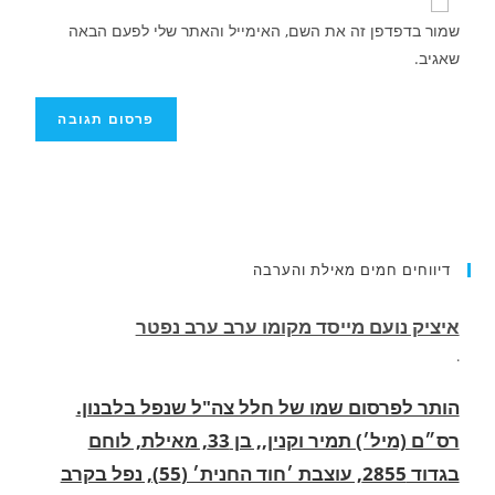
שמור בדפדפן זה את השם, האימייל והאתר שלי לפעם הבאה
שאגיב.
דיווחים חמים מאילת והערבה
הותר לפרסום שמו של חלל צה"ל שנפל בלבנון.
רס״ם (מיל׳) תמיר וקנין,, בן 33, מאילת, לוחם
בגדוד 2855, עוצבת ׳חוד החנית׳ (55), נפל בקרב
בדרום לבנון.
.