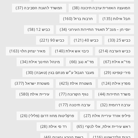
המועצה האזורית ערבה תיכונה
(38)
המשרד להגנת הסביבה
(37)
חבל אילות
(135)
חרבות ברזל
(160)
יוסי חן – מנכ"ל תאגיד התיירות העירוני
(34)
כביש 12
(58)
כביש 25
(33)
כביש 40
(121)
כביש 90
(221)
כביש הערבה
(214)
כיבוי אש אילת
(140)
מאיר יצחק הלוי
(163)
מד"א אילת
(67)
מד"א נגב
(66)
מינהל החינוך אילת
(34)
מירי קופיטו
(29)
מעבר הגבול ע״ש מנחם בגין (טאבה)
(30)
מפרץ אילת
(124)
משטרת אילת
(425)
משטרת ישראל
(377)
משרד התיירות
(44)
נגיף הקורונה
(77)
עיריית אילת
(580)
ערבה דרומית
(32)
ערבה תיכונה
(177)
פיליפ אזרד עיריית אילת
(27)
פרקליטות מחוז דרום (פלילי)
(26)
ראש עיריית אילת, אלי לנקרי
(65)
רד סי אילת
(28)
רונית זילברשטיין
(116)
רשות הטבע והגנים
(46)