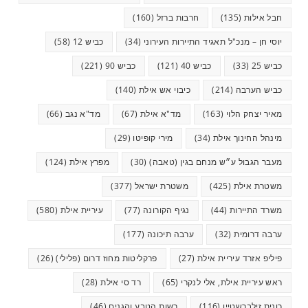
חבל אילות
(135)
חרבות ברזל
(160)
יוסי חן – מנכ"ל תאגיד התיירות העירוני
(34)
כביש 12
(58)
כביש 25
(33)
כביש 40
(121)
כביש 90
(221)
כביש הערבה
(214)
כיבוי אש אילת
(140)
מאיר יצחק הלוי
(163)
מד"א אילת
(67)
מד"א נגב
(66)
מינהל החינוך אילת
(34)
מירי קופיטו
(29)
מעבר הגבול ע״ש מנחם בגין (טאבה)
(30)
מפרץ אילת
(124)
משטרת אילת
(425)
משטרת ישראל
(377)
משרד התיירות
(44)
נגיף הקורונה
(77)
עיריית אילת
(580)
ערבה דרומית
(32)
ערבה תיכונה
(177)
פיליפ אזרד עיריית אילת
(27)
פרקליטות מחוז דרום (פלילי)
(26)
ראש עיריית אילת, אלי לנקרי
(65)
רד סי אילת
(28)
רונית זילברשטיין
(116)
רשות הטבע והגנים
(46)