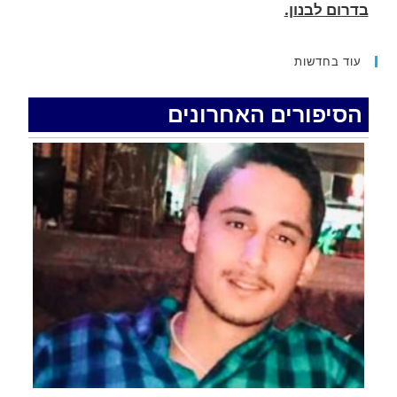
החופשה המשפחתית שהפכה למסע גניבות: הוגשו
15 כתבי אישום נגד בני זוג שיחד עם ילדיהם יצאו
למסע גניבות באילת.
עוד בחדשות
.
הסיפורים האחרונים
האדמה רועדת- סדרת רעידות אדמה בחצי האי סיני
.
רעידת אדמה הורגשה באילת
.
איציק נועם מייסד מקומו ערב ערב נפטר
.