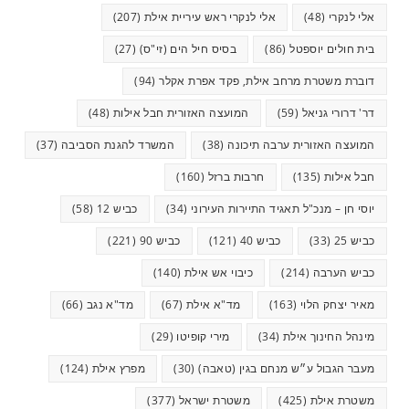
אלי לנקרי
(48)
אלי לנקרי ראש עיריית אילת
(207)
בית חולים יוספטל
(86)
בסיס חיל הים (זי"ס)
(27)
דוברת משטרת מרחב אילת, פקד אפרת אקלר
(94)
דר' דרורי גניאל
(59)
המועצה האזורית חבל אילות
(48)
המועצה האזורית ערבה תיכונה
(38)
המשרד להגנת הסביבה
(37)
חבל אילות
(135)
חרבות ברזל
(160)
יוסי חן – מנכ"ל תאגיד התיירות העירוני
(34)
כביש 12
(58)
כביש 25
(33)
כביש 40
(121)
כביש 90
(221)
כביש הערבה
(214)
כיבוי אש אילת
(140)
מאיר יצחק הלוי
(163)
מד"א אילת
(67)
מד"א נגב
(66)
מינהל החינוך אילת
(34)
מירי קופיטו
(29)
מעבר הגבול ע״ש מנחם בגין (טאבה)
(30)
מפרץ אילת
(124)
משטרת אילת
(425)
משטרת ישראל
(377)