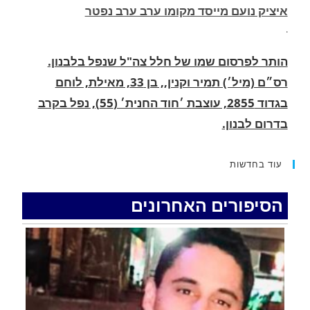
הותר לפרסום שמו של חלל צה"ל שנפל בלבנון.
רס״ם (מיל׳) תמיר וקנין,, בן 33, מאילת, לוחם
בגדוד 2855, עוצבת ׳חוד החנית׳ (55), נפל בקרב
בדרום לבנון.
.
החופשה המשפחתית שהפכה למסע גניבות: הוגשו
15 כתבי אישום נגד בני זוג שיחד עם ילדיהם יצאו
למסע גניבות באילת.
עוד בחדשות
.
הסיפורים האחרונים
האדמה רועדת- סדרת רעידות אדמה בחצי האי סיני
.
רעידת אדמה הורגשה באילת
.