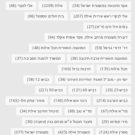
אגף התנועה במשטרת ישראל
(34)
אילת
(2209)
אלי לנקרי
(48)
אלי לנקרי ראש עיריית אילת
(207)
בית חולים יוספטל
(86)
בסיס חיל הים (זי"ס)
(27)
דוברת משטרת מרחב אילת, פקד אפרת אקלר
(94)
דר' דרורי גניאל
(59)
המועצה האזורית חבל אילות
(48)
המועצה האזורית ערבה תיכונה
(38)
המשרד להגנת הסביבה
(37)
חבל אילות
(135)
חרבות ברזל
(160)
יוסי חן – מנכ"ל תאגיד התיירות העירוני
(34)
כביש 12
(58)
כביש 25
(33)
כביש 40
(121)
כביש 90
(221)
כביש הערבה
(214)
כיבוי אש אילת
(140)
מאיר יצחק הלוי
(163)
מד"א אילת
(67)
מד"א נגב
(66)
מינהל החינוך אילת
(34)
מירי קופיטו
(29)
מעבר הגבול ע״ש מנחם בגין (טאבה)
(30)
מפרץ אילת
(124)
משטרת אילת
(425)
משטרת ישראל
(377)