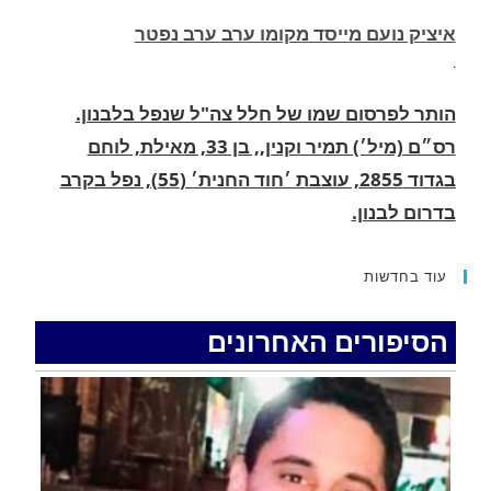
הותר לפרסום שמו של חלל צה"ל שנפל בלבנון.
רס״ם (מיל׳) תמיר וקנין,, בן 33, מאילת, לוחם
בגדוד 2855, עוצבת ׳חוד החנית׳ (55), נפל בקרב
בדרום לבנון.
.
החופשה המשפחתית שהפכה למסע גניבות: הוגשו
15 כתבי אישום נגד בני זוג שיחד עם ילדיהם יצאו
עוד בחדשות
למסע גניבות באילת.
.
הסיפורים האחרונים
האדמה רועדת- סדרת רעידות אדמה בחצי האי סיני
.
רעידת אדמה הורגשה באילת
.