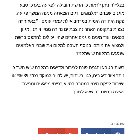
בצלילה ניתן לראות כי הרשת הובילה לפגיעה בערכי טבע
מוגנים שבהם *אלמוגים ודגים הוצאתה מנעה המשך פגיעה.
פקח היחידה הימית במרחב אילת עמרי עומסי: ״באיזור זה
נצפית בתקופה האחרונה צבת ים נדירה ממין זייתני, מגוון
בטאים ועוד מינים מוגנים אחרים שהיו יכולים להתפס ברשת
ולמצוא את מותם. בנוסף השבנו למקום את שברי האלמוגים
שנפגעו בתקווה שישתקמו".
רשות הטבע והגנים פונה לציבור ולדייגים במקרה שיש חשד כי
נותר ציוד דיג בים, כגון רשתות, יש לדווח למוקד רט"ג 3639* או
ישירות לפקח הימי במטרה לסייע בפינוי מפגעים ומניעת
פגיעה בחיות בר שלא לצורך.
שתפו ב: