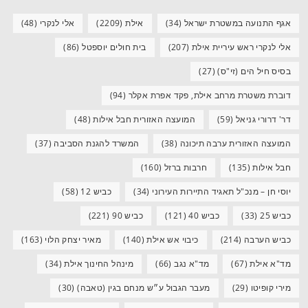
אגף התנועה במשטרת ישראל
(34)
אילת
(2209)
אלי לנקרי
(48)
אלי לנקרי ראש עיריית אילת
(207)
בית חולים יוספטל
(86)
בסיס חיל הים (זי"ס)
(27)
דוברת משטרת מרחב אילת, פקד אפרת אקלר
(94)
דר' דרורי גניאל
(59)
המועצה האזורית חבל אילות
(48)
המועצה האזורית ערבה תיכונה
(38)
המשרד להגנת הסביבה
(37)
חבל אילות
(135)
חרבות ברזל
(160)
יוסי חן – מנכ"ל תאגיד התיירות העירוני
(34)
כביש 12
(58)
כביש 25
(33)
כביש 40
(121)
כביש 90
(221)
כביש הערבה
(214)
כיבוי אש אילת
(140)
מאיר יצחק הלוי
(163)
מד"א אילת
(67)
מד"א נגב
(66)
מינהל החינוך אילת
(34)
מירי קופיטו
(29)
מעבר הגבול ע״ש מנחם בגין (טאבה)
(30)