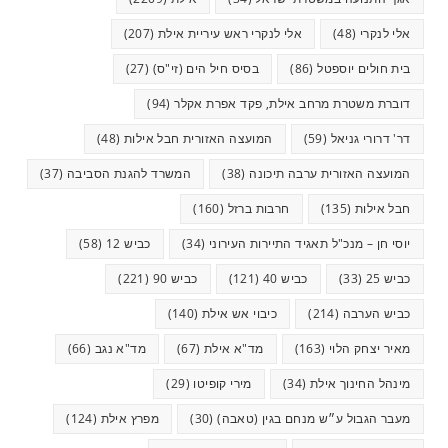
אלי לנקרי
(48)
אלי לנקרי ראש עיריית אילת
(207)
בית חולים יוספטל
(86)
בסיס חיל הים (זי"ס)
(27)
דוברת משטרת מרחב אילת, פקד אפרת אקלר
(94)
דר' דרורי גניאל
(59)
המועצה האזורית חבל אילות
(48)
המועצה האזורית ערבה תיכונה
(38)
המשרד להגנת הסביבה
(37)
חבל אילות
(135)
חרבות ברזל
(160)
יוסי חן – מנכ"ל תאגיד התיירות העירוני
(34)
כביש 12
(58)
כביש 25
(33)
כביש 40
(121)
כביש 90
(221)
כביש הערבה
(214)
כיבוי אש אילת
(140)
מאיר יצחק הלוי
(163)
מד"א אילת
(67)
מד"א נגב
(66)
מינהל החינוך אילת
(34)
מירי קופיטו
(29)
מעבר הגבול ע״ש מנחם בגין (טאבה)
(30)
מפרץ אילת
(124)