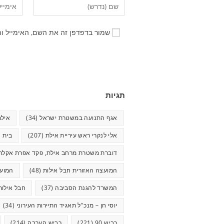
שמור בדפדפן זה את השם, האימייל ו
תגיות
אגף התנועה במשטרת ישראל
(34)
אילת
אלי לנקרי ראש עיריית אילת
(207)
בית ח
דוברת משטרת מרחב אילת, פקד אפרת אקלר
המועצה האזורית חבל אילות
(48)
המועצ
המשרד להגנת הסביבה
(37)
חבל אילות
יוסי חן – מנכ"ל תאגיד התיירות העירוני
(34)
כביש 90
(221)
כביש הערבה
(214)