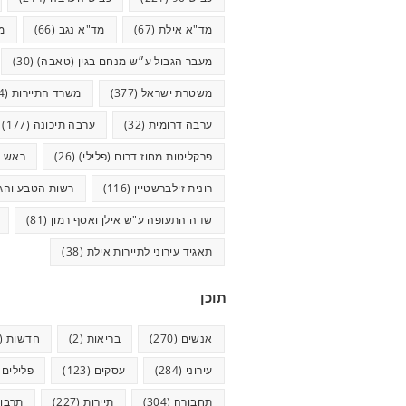
מד"א אילת
(67)
מד"א נגב
(66)
מ
מעבר הגבול ע״ש מנחם בגין (טאבה)
(30)
משטרת ישראל
(377)
משרד התיירות
(44)
ערבה דרומית
(32)
ערבה תיכונה
(177)
פרקליטות מחוז דרום (פלילי)
(26)
ראש ע
רונית זילברשטיין
(116)
רשות הטבע והגנ
שדה התעופה ע"ש אילן ואסף רמון
(81)
תאגיד עירוני לתיירות אילת
(38)
תוכן
אנשים
(270)
בריאות
(2)
חדשות
(623)
עירוני
(284)
עסקים
(123)
פלילים
5)
תחבורה
(304)
תיירות
(227)
תרבו