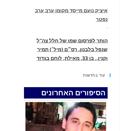
איציק נועם מייסד מקומו ערב ערב
נפטר
.
הותר לפרסום שמו של חלל צה"ל
שנפל בלבנון. רס״ם (מיל׳) תמיר
וקנין,, בן 33, מאילת, לוחם בגדוד
2855, עוצבת ׳חוד החנית׳ (55), נפל
בקרב בדרום לבנון.
עוד בחדשות
.
הסיפורים האחרונים
החופשה המשפחתית שהפכה למסע
גניבות: הוגשו 15 כתבי אישום נגד בני
זוג שיחד עם ילדיהם יצאו למסע גניבות
באילת.