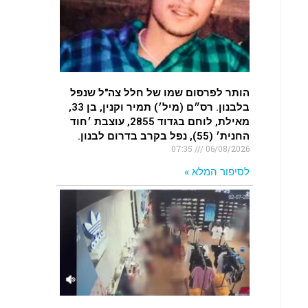
.
האדמה רועדת- סדרת רעידות אדמה
בחצי האי סיני
.
הותר לפרסום שמו של חלל צה"ל שנפל
רעידת אדמה הורגשה באילת
בלבנון. רס״ם (מיל׳) תמיר וקנין, בן 33,
.
מאילת, לוחם בגדוד 2855, עוצבת ׳חוד
החנית׳ (55), נפל בקרב בדרום לבנון.
07:35
06/08/2026
לסיפור המלא »