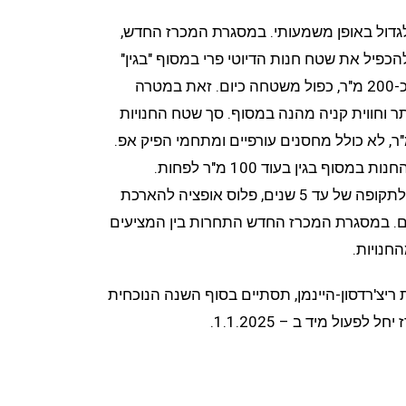
לגדול באופן משמעותי. במסגרת המכרז החדש,
פיל את שטח חנות הדיוטי פרי במסוף "בגין"
לטאבה וזו תוכל לעמוד של שטח של כ-200 מ"ר, כפול משטחה כיום. זאת במטרה
תר וחווית קניה מהנה במסוף. סך שטח החנויות
 המכרז הינו בגודל של כ- 580 מ"ר, לא כולל מחסנים עורפיים ומתחמי הפיק אפ.
ף בגין בעוד 100 מ"ר לפחות.
המכרז החדש להפעלת החנויות הינו לתקופה של עד 5 שנים, פלוס אופציה להארכת
3 חודשים נוספים. במסגרת המכרז החדש התחרות בין המציעים
חנויות.
ריצ'רדסון-היינמן, תסתיים בסוף השנה הנוכחית