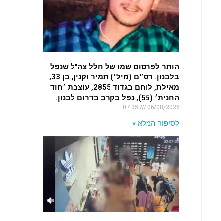
.
האדמה רועדת- סדרת רעידות אדמה
בחצי האי סיני
.
הותר לפרסום שמו של חלל צה"ל שנפל
רעידת אדמה הורגשה באילת
בלבנון. רס״ם (מיל׳) תמיר וקנין, בן 33,
.
מאילת, לוחם בגדוד 2855, עוצבת ׳חוד
החנית׳ (55), נפל בקרב בדרום לבנון.
07:35
06/08/2026
לסיפור המלא »