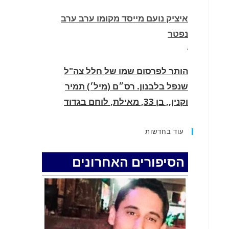
איציק נועם מייסד מקומו ערב ערב
נפטר
.
הותר לפרסום שמו של חלל צה"ל
שנפל בלבנון. רס״ם (מיל׳) תמיר
וקנין,, בן 33, מאילת, לוחם בגדוד
2855, עוצבת ׳חוד החנית׳ (55), נפל
בקרב בדרום לבנון.
עוד בחדשות
.
הסיפורים האחרונים
החופשה המשפחתית שהפכה למסע
גניבות: הוגשו 15 כתבי אישום נגד בני
זוג שיחד עם ילדיהם יצאו למסע גניבות
באילת.