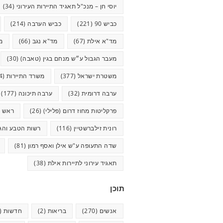
יוסי חן – מנכ"ל תאגיד התיירות העירוני
(34)
כביש 90
(221)
כביש הערבה
(214)
מד"א אילת
(67)
מד"א נגב
(66)
מ
מעבר הגבול ע״ש מנחם בגין (טאבה)
(30)
משטרת ישראל
(377)
משרד התיירות
(44)
ערבה דרומית
(32)
ערבה תיכונה
(177)
פרקליטות מחוז דרום (פלילי)
(26)
ראש ע
רונית זילברשטיין
(116)
רשות הטבע והגנ
שדה התעופה ע"ש אילן ואסף רמון
(81)
תאגיד עירוני לתיירות אילת
(38)
תוכן
אנשים
(270)
בריאות
(2)
חדשות
(623)