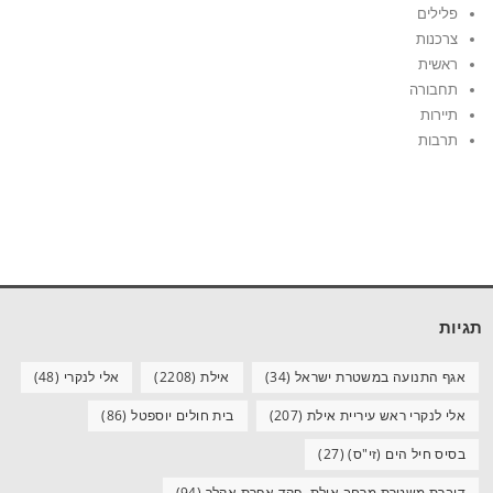
פלילים
צרכנות
ראשית
תחבורה
תיירות
תרבות
תגיות
אגף התנועה במשטרת ישראל
(34)
אילת
(2208)
אלי לנקרי
(48)
אלי לנקרי ראש עיריית אילת
(207)
בית חולים יוספטל
(86)
בסיס חיל הים (זי"ס)
(27)
דוברת משטרת מרחב אילת, פקד אפרת אקלר
(94)