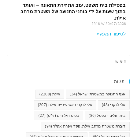
בפסילת בית משפט, עזב את זירת התאונה – ואותר
בתוך שעות על ידי בוחני התנועה של משטרת מרחב
אילת.
19:16
30/07/2026
לסיפור המלא »
תגיות
אגף התנועה במשטרת ישראל
(34)
אילת
(2208)
אלי לנקרי
(48)
אלי לנקרי ראש עיריית אילת
(207)
בית חולים יוספטל
(86)
בסיס חיל הים (זי"ס)
(27)
דוברת משטרת מרחב אילת, פקד אפרת אקלר
(94)
דר' דרורי גניאל
(59)
המועצה האזורית חבל אילות
(48)