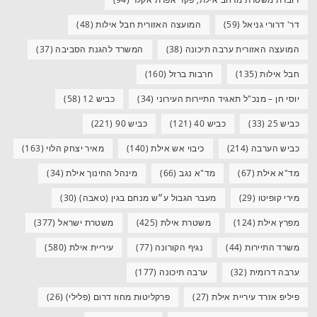
דר' דרורי גניאל
(59)
המועצה האזורית חבל אילות
(48)
המועצה האזורית ערבה תיכונה
(38)
המשרד להגנת הסביבה
(37)
חבל אילות
(135)
חרבות ברזל
(160)
יוסי חן – מנכ"ל תאגיד התיירות העירוני
(34)
כביש 12
(58)
כביש 25
(33)
כביש 40
(121)
כביש 90
(221)
כביש הערבה
(214)
כיבוי אש אילת
(140)
מאיר יצחק הלוי
(163)
מד"א אילת
(67)
מד"א נגב
(66)
מינהל החינוך אילת
(34)
מירי קופיטו
(29)
מעבר הגבול ע״ש מנחם בגין (טאבה)
(30)
מפרץ אילת
(124)
משטרת אילת
(425)
משטרת ישראל
(377)
משרד התיירות
(44)
נגיף הקורונה
(77)
עיריית אילת
(580)
ערבה דרומית
(32)
ערבה תיכונה
(177)
פיליפ אזרד עיריית אילת
(27)
פרקליטות מחוז דרום (פלילי)
(26)