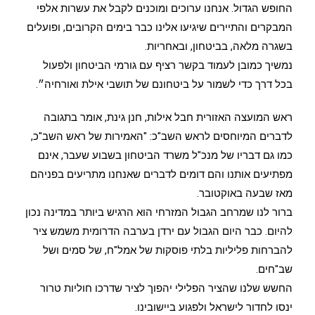
החופש הגדול. אנחנו ערוכים ומוכנים לקבל את עשרות אלפי
המבקרים והתיירים שיגיעו אלינו כבר בימים הקרובים, ופועלים
בשגרה מלאה, בביטחון, ובאחריות.
נמשיך כמובן לעמוד בקשר רציף עם גורמי הביטחון ולפעול
בכל דרך כדי לשמור על ביטחונם של תושבי אילת ואורחיה״.
ראש המועצה האזורית חבל אילות, חנן גינת, אומר בתגובה
לדברים המיוחסים לראש השב"כ: "האמירות של ראש השב"כ,
כמו גם דבריו של מנכ"ל משרד הביטחון בשבוע שעבר, אינם
מפתיעים אותנו והם דומים לדברים שאנחנו מתריעים בפניהם
מאז שבעה באוקטובר.
ברור לנו שמרחב הגבול המזרחי הוא הרגיש ביותר במדינה נכון
להיום. כבר היום הגבול עם ירדן בערבה הדרומית משמש ציר
להברחות פליליות בלתי פוסקות של אמל"ח, של סמים ושל
שב"חים.
החשש שלנו שהציר הפלילי יהפוך לציר שדרכו חוליות טרור
ינסו לחדור לישראל ולפגוע ביישובינו.