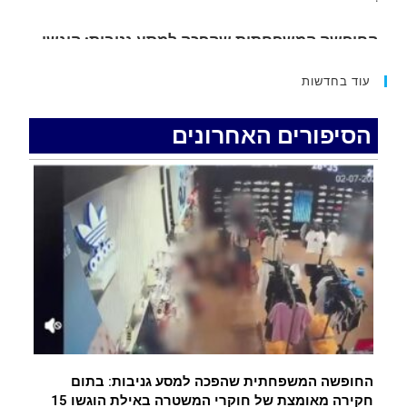
15 כתבי אישום נגד בני זוג שיחד עם ילדיהם יצאו
למסע גניבות באילת.
.
עוד בחדשות
האדמה רועדת- סדרת רעידות אדמה בחצי האי סיני
.
הסיפורים האחרונים
רעידת אדמה הורגשה באילת
.
איציק נועם מייסד מקומו ערב ערב נפטר
.
החופשה המשפחתית שהפכה למסע גניבות: בתום
חקירה מאומצת של חוקרי המשטרה באילת הוגשו 15