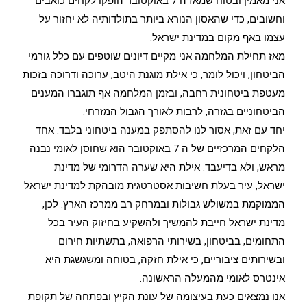
אני מאמין ובטוח שמאז ה 7 באוקטובר הופקו לקחים כואבים
וחשובים, כדי שהאסון הנורא ביותר בתולדותיה לא יחזור על
עצמו באף מקום במדינת ישראל.
מאז תחילת המלחמה אני מקיים דיונים שוטפים עם כלל גורמי
הביטחון, ויכול לומר, כי אילת מוגנת היטב, ערוכה ודרוכה בזכות
מעטפת ביטחונית רחבה, ובזמן המלחמה אף תוגברו המענים
הביטחוניים בגזרה, לרבות לאורך הגבול המזרחי.
יחד עם זאת, אסור לנו להסתפק במענה ביטחוני בלבד. אחד
הלקחים המרכזיים של ה 7 באוקטובר הוא שחוסן לאומי נבנה
מראש, ולא בדיעבד. אילת היא שערה הדרומי של מדינת
ישראל, עיר בעלת חשיבות אסטרטגית מובהקת למדינת ישראל
הממוקמת במשולש גבולות ובמרחק רב ממרכז הארץ. לכן,
מדינת ישראל חייבת להמשיך ולהשקיע בחיזוק העיר בכל
התחומים, בביטחון, בשירותי הרפואה, בתשתיות חירום
ובשירותים ציבוריים, כי אילת חזקה, בטוחה ומשגשגת היא
אינטרס לאומי מהמעלה הראשונה.
אנו נמצאים כעת בעיצומה של עונת הקיץ ובפתחה של תקופת