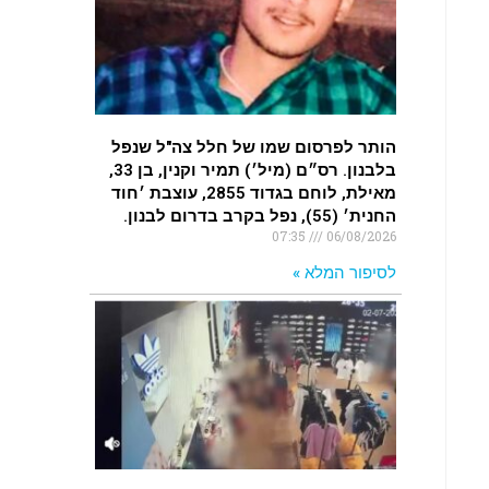
.
האדמה רועדת- סדרת רעידות אדמה
בחצי האי סיני
.
הותר לפרסום שמו של חלל צה"ל שנפל
רעידת אדמה הורגשה באילת
בלבנון. רס״ם (מיל׳) תמיר וקנין, בן 33,
.
מאילת, לוחם בגדוד 2855, עוצבת ׳חוד
החנית׳ (55), נפל בקרב בדרום לבנון.
07:35
06/08/2026
לסיפור המלא »