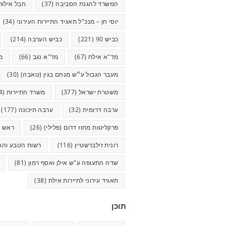
המשרד להגנת הסביבה
(37)
חבל אילות
יוסי חן – מנכ"ל תאגיד התיירות העירוני
(34)
כביש 90
(221)
כביש הערבה
(214)
מד"א אילת
(67)
מד"א נגב
(66)
מ
מעבר הגבול ע״ש מנחם בגין (טאבה)
(30)
משטרת ישראל
(377)
משרד התיירות
(44)
ערבה דרומית
(32)
ערבה תיכונה
(177)
פרקליטות מחוז דרום (פלילי)
(26)
ראש ע
רונית זילברשטיין
(116)
רשות הטבע והגנ
שדה התעופה ע"ש אילן ואסף רמון
(81)
תאגיד עירוני לתיירות אילת
(38)
תוכן