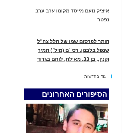
איציק נועם מייסד מקומו ערב ערב
נפטר
.
הותר לפרסום שמו של חלל צה"ל
שנפל בלבנון. רס״ם (מיל׳) תמיר
וקנין,, בן 33, מאילת, לוחם בגדוד
2855, עוצבת ׳חוד החנית׳ (55), נפל
בקרב בדרום לבנון.
עוד בחדשות
.
הסיפורים האחרונים
החופשה המשפחתית שהפכה למסע
גניבות: הוגשו 15 כתבי אישום נגד בני
זוג שיחד עם ילדיהם יצאו למסע גניבות
באילת.