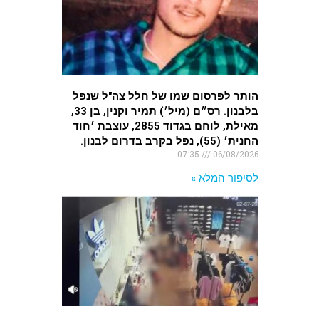
.
האדמה רועדת- סדרת רעידות אדמה
בחצי האי סיני
.
הותר לפרסום שמו של חלל צה"ל שנפל
רעידת אדמה הורגשה באילת
בלבנון. רס״ם (מיל׳) תמיר וקנין, בן 33,
.
מאילת, לוחם בגדוד 2855, עוצבת ׳חוד
החנית׳ (55), נפל בקרב בדרום לבנון.
07:35
06/08/2026
לסיפור המלא »