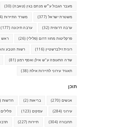
מעבר הגבול ע״ש מנחם בגין (טאבה)
(30)
משטרת ישראל
(377)
משרד התיירות
(44)
ערבה דרומית
(32)
ערבה תיכונה
(177)
פרקליטות מחוז דרום (פלילי)
(26)
ראש ע
רונית זילברשטיין
(116)
רשות הטבע והגנ
שדה התעופה ע"ש אילן ואסף רמון
(81)
תאגיד עירוני לתיירות אילת
(38)
תוכן
אנשים
(270)
בריאות
(2)
חדשות
(623)
עירוני
(284)
עסקים
(123)
פלילים
5)
תחבורה
(304)
תיירות
(227)
תרבו