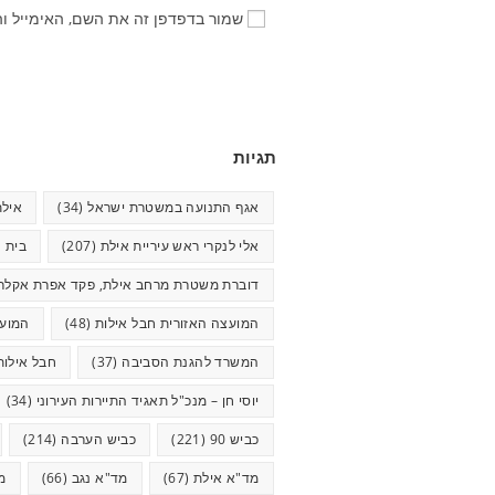
שמור בדפדפן זה את השם, האימייל ו
תגיות
אגף התנועה במשטרת ישראל
(34)
אילת
אלי לנקרי ראש עיריית אילת
(207)
בית ח
דוברת משטרת מרחב אילת, פקד אפרת אקלר
המועצה האזורית חבל אילות
(48)
המועצ
המשרד להגנת הסביבה
(37)
חבל אילות
יוסי חן – מנכ"ל תאגיד התיירות העירוני
(34)
כביש 90
(221)
כביש הערבה
(214)
מד"א אילת
(67)
מד"א נגב
(66)
מ