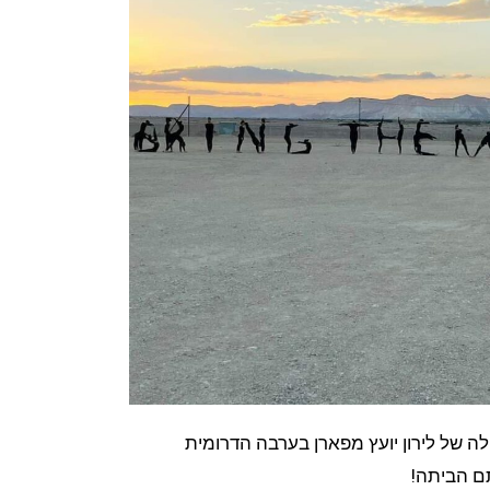
ניות של סטודיו zaza בניהולה של לירון יועץ מפארן בערבה הדרומית
תם הביתה!