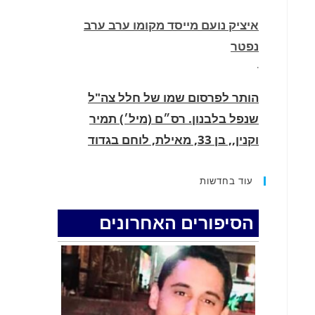
איציק נועם מייסד מקומו ערב ערב
נפטר
.
הותר לפרסום שמו של חלל צה"ל
שנפל בלבנון. רס״ם (מיל׳) תמיר
וקנין,, בן 33, מאילת, לוחם בגדוד
2855, עוצבת ׳חוד החנית׳ (55), נפל
בקרב בדרום לבנון.
עוד בחדשות
.
הסיפורים האחרונים
החופשה המשפחתית שהפכה למסע
גניבות: הוגשו 15 כתבי אישום נגד בני
זוג שיחד עם ילדיהם יצאו למסע גניבות
באילת.