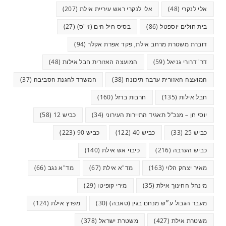
אלי לנקרי
(48)
אלי לנקרי ראש עיריית אילת
(207)
בית חולים יוספטל
(86)
בסיס חיל הים (זי"ס)
(27)
דוברת משטרת מרחב אילת, פקד אפרת אקלר
(94)
דר' דרורי גניאל
(59)
המועצה האזורית חבל אילות
(48)
המועצה האזורית ערבה תיכונה
(38)
המשרד להגנת הסביבה
(37)
חבל אילות
(135)
חרבות ברזל
(160)
יוסי חן – מנכ"ל תאגיד התיירות העירוני
(34)
כביש 12
(58)
כביש 25
(33)
כביש 40
(122)
כביש 90
(223)
כביש הערבה
(216)
כיבוי אש אילת
(140)
מאיר יצחק הלוי
(163)
מד"א אילת
(67)
מד"א נגב
(66)
מינהל החינוך אילת
(35)
מירי קופיטו
(29)
מעבר הגבול ע״ש מנחם בגין (טאבה)
(30)
מפרץ אילת
(124)
משטרת אילת
(427)
משטרת ישראל
(378)