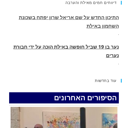
דיווחים חמים מאילת והערבה
.
נער בן 19 שביל חופשה באילת הוכה על ידי חבורת
נערים
.
שועל נצפה בלילה מסתובב ליד בית הספר ים סוף
בשכונת השחמון באילת
.
כביש 40 בחלק הדרומי יסגר ביום שלישי ורביעי
עוד בחדשות
בשעות הבוקר
.
הסיפורים האחרונים
רכב התנגש במעקה בטיחות בכביש 90 בסמוך לעין
חצבה. פצועים
.