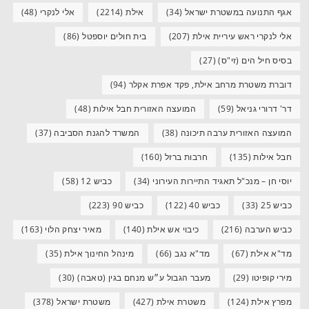
אגף התנועה במשטרת ישראל
(34)
אילת
(2214)
אלי לנקרי
(48)
אלי לנקרי ראש עיריית אילת
(207)
בית חולים יוספטל
(86)
בסיס חיל הים (זי"ס)
(27)
דוברת משטרת מרחב אילת, פקד אפרת אקלר
(94)
דר' דרורי גניאל
(59)
המועצה האזורית חבל אילות
(48)
המועצה האזורית ערבה תיכונה
(38)
המשרד להגנת הסביבה
(37)
חבל אילות
(135)
חרבות ברזל
(160)
יוסי חן – מנכ"ל תאגיד התיירות העירוני
(34)
כביש 12
(58)
כביש 25
(33)
כביש 40
(122)
כביש 90
(223)
כביש הערבה
(216)
כיבוי אש אילת
(140)
מאיר יצחק הלוי
(163)
מד"א אילת
(67)
מד"א נגב
(66)
מינהל החינוך אילת
(35)
מירי קופיטו
(29)
מעבר הגבול ע״ש מנחם בגין (טאבה)
(30)
מפרץ אילת
(124)
משטרת אילת
(427)
משטרת ישראל
(378)