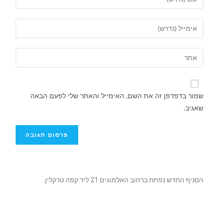
שמור בדפדפן זה את השם, האימייל והאתר שלי לפעם הבאה
שאגיב.
הסניף החדש נפתח ברחוב האלמוגים 21 ליד קפה טרקלין.
התיכון החדש על שם אריאל שרון יפתח בשכונת
השחמון באילת