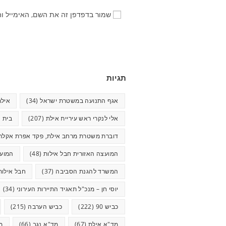
שמור בדפדפן זה את השם, האימייל ו
תגיות
אגף התנועה במשטרת ישראל
(34)
אילת
אלי לנקרי ראש עיריית אילת
(207)
בית ח
דוברת משטרת מרחב אילת, פקד אפרת אקלר
המועצה האזורית חבל אילות
(48)
המועצ
המשרד להגנת הסביבה
(37)
חבל אילות
יוסי חן – מנכ"ל תאגיד התיירות העירוני
(34)
כביש 90
(222)
כביש הערבה
(215)
מד"א אילת
(67)
מד"א נגב
(66)
מ