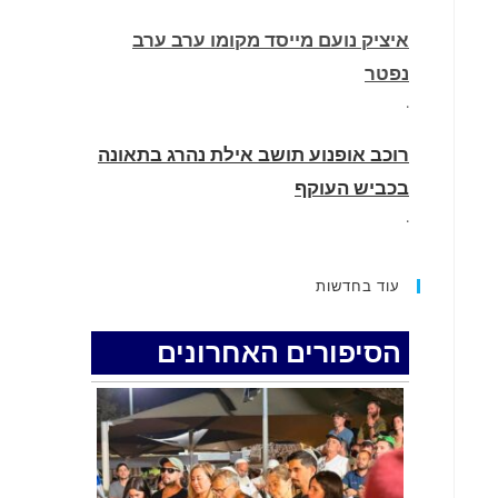
איציק נועם מייסד מקומו ערב ערב
נפטר
.
רוכב אופנוע תושב אילת נהרג בתאונה
בכביש העוקף
.
החופשה המשפחתית שהפכה למסע
עוד בחדשות
גניבות: הוגשו 15 כתבי אישום נגד בני
זוג שיחד עם ילדיהם יצאו למסע גניבות
הסיפורים האחרונים
באילת.
.
האדמה רועדת- סדרת רעידות אדמה
בחצי האי סיני