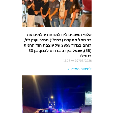
.
רכב התנגש במעקה בטיחות בכביש 90
בסמוך לעין חצבה. פצועים
.
אלפי תושבים ליוו למנוחת עולמים את
רב סמל מתקדם (במיל׳) תמיר וקנין ז"ל,
לוחם בגדוד 2855 של עוצבת חוד החנית
(55), שנפל בקרב בדרום לבנון, בן 33
בנופלו.
16:06
07/08/2026
לסיפור המלא »