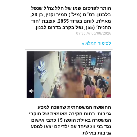
הותר לפרסום שמו של חלל צה"ל שנפל
בלבנון. רס״ם (מיל׳) תמיר וקנין, בן 33,
מאילת, לוחם בגדוד 2855, עוצבת ׳חוד
החנית׳ (55), נפל בקרב בדרום לבנון.
07:35
06/08/2026
לסיפור המלא »
החופשה המשפחתית שהפכה למסע
גניבות: בתום חקירה מאומצת של חוקרי
המשטרה באילת הוגשו 15 כתבי אישום
נגד בני זוג שיחד עם ילדיהם יצאו למסע
גניבות באילת.