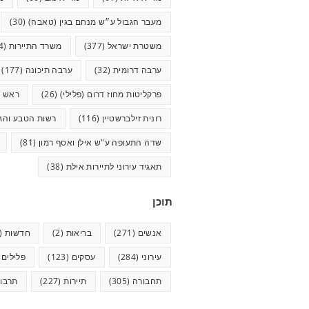
מעבר הגבול ע״ש מנחם בגין (טאבה)
(30)
משטרת ישראל
(377)
משרד התיירות
(44)
ערבה דרומית
(32)
ערבה תיכונה
(177)
פרקליטות מחוז דרום (פלילי)
(26)
ראש ע
רונית זילברשטיין
(116)
רשות הטבע והגנ
שדה התעופה ע"ש אילן ואסף רמון
(81)
תאגיד עירוני לתיירות אילת
(38)
תוכן
אנשים
(271)
בריאות
(2)
חדשות
(624)
עירוני
(284)
עסקים
(123)
פלילים
5)
תחבורה
(305)
תיירות
(227)
תרבו