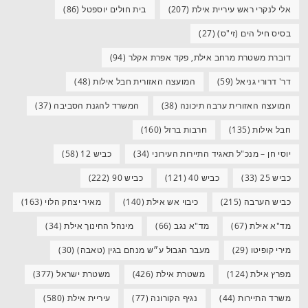
אלי לנקרי ראש עיריית אילת
(207)
בית חולים יוספטל
(86)
בסיס חיל הים (זי"ס)
(27)
דוברת משטרת מרחב אילת, פקד אפרת אקלר
(94)
דר' דרורי גניאל
(59)
המועצה האזורית חבל אילות
(48)
המועצה האזורית ערבה תיכונה
(38)
המשרד להגנת הסביבה
(37)
חבל אילות
(135)
חרבות ברזל
(160)
יוסי חן – מנכ"ל תאגיד התיירות העירוני
(34)
כביש 12
(58)
כביש 25
(33)
כביש 40
(121)
כביש 90
(222)
כביש הערבה
(215)
כיבוי אש אילת
(140)
מאיר יצחק הלוי
(163)
מד"א אילת
(67)
מד"א נגב
(66)
מינהל החינוך אילת
(34)
מירי קופיטו
(29)
מעבר הגבול ע״ש מנחם בגין (טאבה)
(30)
מפרץ אילת
(124)
משטרת אילת
(426)
משטרת ישראל
(377)
משרד התיירות
(44)
נגיף הקורונה
(77)
עיריית אילת
(580)