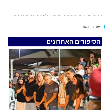
15 כתבי אישום נגד בני זוג שיחד עם ילדיהם יצאו
למסע גניבות באילת.
.
עוד בחדשות
האדמה רועדת- סדרת רעידות אדמה בחצי האי סיני
.
הסיפורים האחרונים
רכב התנגש במעקה בטיחות בכביש 90 בסמוך לעין
חצבה. פצועים
.
איציק נועם מייסד מקומו ערב ערב נפטר
.