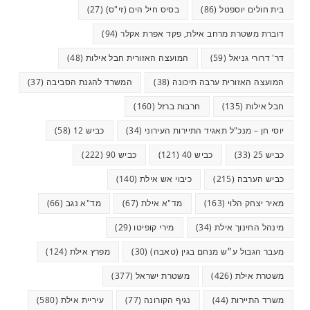
בית חולים יוספטל
(86)
בסיס חיל הים (זי"ס)
(27)
דוברת משטרת מרחב אילת, פקד אפרת אקלר
(94)
דר' דרורי גניאל
(59)
המועצה האזורית חבל אילות
(48)
המועצה האזורית ערבה תיכונה
(38)
המשרד להגנת הסביבה
(37)
חבל אילות
(135)
חרבות ברזל
(160)
יוסי חן – מנכ"ל תאגיד התיירות העירוני
(34)
כביש 12
(58)
כביש 25
(33)
כביש 40
(121)
כביש 90
(222)
כביש הערבה
(215)
כיבוי אש אילת
(140)
מאיר יצחק הלוי
(163)
מד"א אילת
(67)
מד"א נגב
(66)
מינהל החינוך אילת
(34)
מירי קופיטו
(29)
מעבר הגבול ע״ש מנחם בגין (טאבה)
(30)
מפרץ אילת
(124)
משטרת אילת
(426)
משטרת ישראל
(377)
משרד התיירות
(44)
נגיף הקורונה
(77)
עיריית אילת
(580)