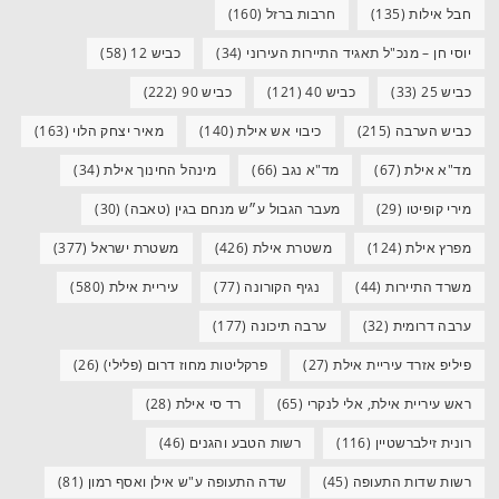
חבל אילות
(135)
חרבות ברזל
(160)
יוסי חן – מנכ"ל תאגיד התיירות העירוני
(34)
כביש 12
(58)
כביש 25
(33)
כביש 40
(121)
כביש 90
(222)
כביש הערבה
(215)
כיבוי אש אילת
(140)
מאיר יצחק הלוי
(163)
מד"א אילת
(67)
מד"א נגב
(66)
מינהל החינוך אילת
(34)
מירי קופיטו
(29)
מעבר הגבול ע״ש מנחם בגין (טאבה)
(30)
מפרץ אילת
(124)
משטרת אילת
(426)
משטרת ישראל
(377)
משרד התיירות
(44)
נגיף הקורונה
(77)
עיריית אילת
(580)
ערבה דרומית
(32)
ערבה תיכונה
(177)
פיליפ אזרד עיריית אילת
(27)
פרקליטות מחוז דרום (פלילי)
(26)
ראש עיריית אילת, אלי לנקרי
(65)
רד סי אילת
(28)
רונית זילברשטיין
(116)
רשות הטבע והגנים
(46)
רשות שדות התעופה
(45)
שדה התעופה ע"ש אילן ואסף רמון
(81)