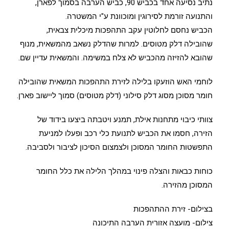
נתיב נסיעה אחד בכביש 90, כביש הערבה בסמוך לפארן,
והתנועה זורמת לסירוגין ומוכוונת ע"י המשטרה.
הכביש נחסם לחלוטין עקב התהפכות מיכלית צבאית,
שהובילה דלק מטוסים. למרות שהדלק נשאב מהמשאית, מנוף
שהובא להזיזה מהכביש לא צלח במשימה. והמשאית עדיין שם.
לוחמי האש הוזעקו בלילה לזירת התהפכות המשאית שהובילה
חומר מסוכן מסוג דלק סילוני (דלק מטוסים) סמוך ליישוב פארן.
צוותי כיבוי מתחנות אילת, תמנע ויטבתה ביצעו בידוד של
הזירה, חסמו את הכביש לתנועת כלי רכב ופעלו למניעת
התפשטות החומר המסוכן ולצמצום הסיכון לציבור ולסביבה.
כוחות כבאות והצלה פינוי במהלך הלילה את כלל החומר
המסוכן מהזירה.
בצילום- זירת ההתהפכות
צילום- מועצה אזורית הערבה התיכונה