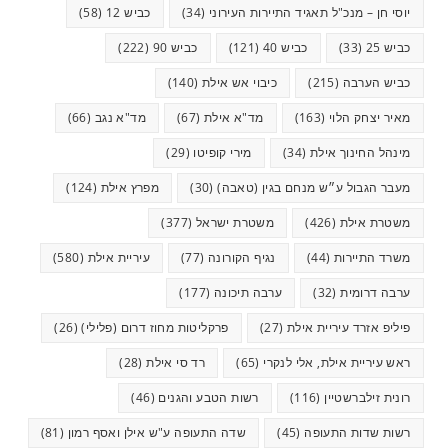
יוסי חן – מנכ"ל תאגיד התיירות העירוני
(34)
כביש 12
(58)
כביש 25
(33)
כביש 40
(121)
כביש 90
(222)
כביש הערבה
(215)
כיבוי אש אילת
(140)
מאיר יצחק הלוי
(163)
מד"א אילת
(67)
מד"א נגב
(66)
מינהל החינוך אילת
(34)
מירי קופיטו
(29)
מעבר הגבול ע״ש מנחם בגין (טאבה)
(30)
מפרץ אילת
(124)
משטרת אילת
(426)
משטרת ישראל
(377)
משרד התיירות
(44)
נגיף הקורונה
(77)
עיריית אילת
(580)
ערבה דרומית
(32)
ערבה תיכונה
(177)
פיליפ אזרד עיריית אילת
(27)
פרקליטות מחוז דרום (פלילי)
(26)
ראש עיריית אילת, אלי לנקרי
(65)
רד סי אילת
(28)
רונית זילברשטיין
(116)
רשות הטבע והגנים
(46)
רשות שדות התעופה
(45)
שדה התעופה ע"ש אילן ואסף רמון
(81)