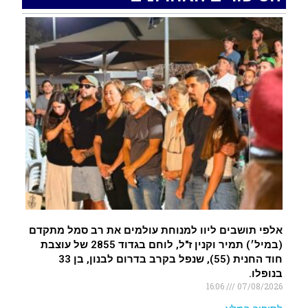
רכב התנגש במעקה בטיחות בכביש 90 בסמוך לעין
חצבה. פצועים
.
איציק נועם מייסד מקומו ערב ערב נפטר
.
אלפי תושבים ליוו למנוחת עולמים את רב סמל מתקדם
(במיל׳) תמיר וקנין ז"ל, לוחם בגדוד 2855 של עוצבת
חוד החנית (55), שנפל בקרב בדרום לבנון, בן 33
בנופלו.
16:06
07/08/2026