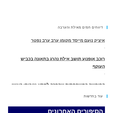
דיווחים חמים מאילת והערבה
רוכב אופנוע תושב אילת נהרג בתאונה בכביש
העוקף
.
החופשה המשפחתית שהפכה למסע גניבות: הוגשו
15 כתבי אישום נגד בני זוג שיחד עם ילדיהם יצאו
למסע גניבות באילת.
.
עוד בחדשות
האדמה רועדת- סדרת רעידות אדמה בחצי האי סיני
.
הסיפורים האחרונים