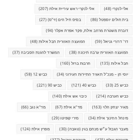
אלי לנקרי
(48)
אלי לנקרי ראש עיריית אילת
(207)
בית חולים יוספטל
(86)
בסיס חיל הים (זי"ס)
(27)
דוברת משטרת מרחב אילת, פקד אפרת אקלר
(94)
דר' דרורי גניאל
(59)
המועצה האזורית חבל אילות
(48)
המועצה האזורית ערבה תיכונה
(38)
המשרד להגנת הסביבה
(37)
חבל אילות
(135)
חרבות ברזל
(160)
יוסי חן – מנכ"ל תאגיד התיירות העירוני
(34)
כביש 12
(58)
כביש 25
(33)
כביש 40
(121)
כביש 90
(221)
כביש הערבה
(214)
כיבוי אש אילת
(140)
מאיר יצחק הלוי
(163)
מד"א אילת
(67)
מד"א נגב
(66)
מינהל החינוך אילת
(34)
מירי קופיטו
(29)
מעבר הגבול ע״ש מנחם בגין (טאבה)
(30)
מפרץ אילת
(124)
משטרת אילת
(425)
משטרת ישראל
(377)