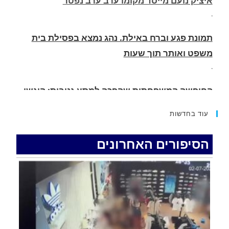
תמונת פגע וברח באילת. נהג נמצא בפסילת בית
משפט ואותר תוך שעות
.
החופשה המשפחתית שהפכה למסע גניבות: הוגשו
15 כתבי אישום נגד בני זוג שיחד עם ילדיהם יצאו
למסע גניבות באילת.
.
עוד בחדשות
האדמה רועדת- סדרת רעידות אדמה בחצי האי סיני
.
הסיפורים האחרונים
רעידת אדמה הורגשה באילת
.
איציק נועם מייסד מקומו ערב ערב נפטר
.