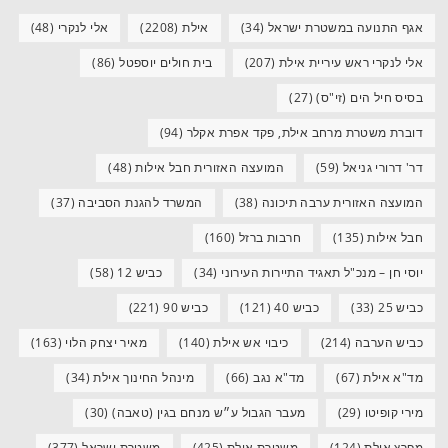
אגף התנועה במשטרת ישראל
(34)
אילת
(2208)
אלי לנקרי
(48)
אלי לנקרי ראש עיריית אילת
(207)
בית חולים יוספטל
(86)
בסיס חיל הים (זי"ס)
(27)
דוברת משטרת מרחב אילת, פקד אפרת אקלר
(94)
דר' דרורי גניאל
(59)
המועצה האזורית חבל אילות
(48)
המועצה האזורית ערבה תיכונה
(38)
המשרד להגנת הסביבה
(37)
חבל אילות
(135)
חרבות ברזל
(160)
יוסי חן – מנכ"ל תאגיד התיירות העירוני
(34)
כביש 12
(58)
כביש 25
(33)
כביש 40
(121)
כביש 90
(221)
כביש הערבה
(214)
כיבוי אש אילת
(140)
מאיר יצחק הלוי
(163)
מד"א אילת
(67)
מד"א נגב
(66)
מינהל החינוך אילת
(34)
מירי קופיטו
(29)
מעבר הגבול ע״ש מנחם בגין (טאבה)
(30)
מפרץ אילת
(124)
משטרת אילת
(425)
משטרת ישראל
(377)