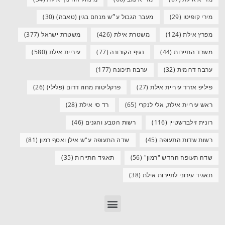
מירי קופיטו
(29)
מעבר הגבול ע״ש מנחם בגין (טאבה)
(30)
מפרץ אילת
(124)
משטרת אילת
(426)
משטרת ישראל
(377)
משרד התיירות
(44)
נגיף הקורונה
(77)
עיריית אילת
(580)
ערבה דרומית
(32)
ערבה תיכונה
(177)
פיליפ אזרד עיריית אילת
(27)
פרקליטות מחוז דרום (פלילי)
(26)
ראש עיריית אילת, אלי לנקרי
(65)
רד סי אילת
(28)
רונית זילברשטיין
(116)
רשות הטבע והגנים
(46)
רשות שדות התעופה
(45)
שדה התעופה ע"ש אילן ואסף רמון
(81)
שדה תעופה החדש "רמון"
(56)
תאגיד התיירות
(35)
תאגיד עירוני לתיירות אילת
(38)