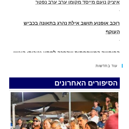
רוכב אופנוע תושב אילת נהרג בתאונה בכביש
העוקף
.
החופשה המשפחתית שהפכה למסע גניבות: הוגשו
15 כתבי אישום נגד בני זוג שיחד עם ילדיהם יצאו
למסע גניבות באילת.
.
עוד בחדשות
האדמה רועדת- סדרת רעידות אדמה בחצי האי סיני
.
הסיפורים האחרונים
רכב התנגש במעקה בטיחות בכביש 90 בסמוך לעין
חצבה. פצועים
.
איציק נועם מייסד מקומו ערב ערב נפטר
.