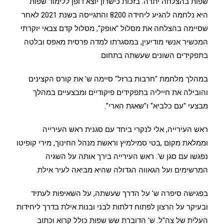
שפות בהצלחה יתרה. בזכות כישרון יוצא דופן ללימוד שפות
היא נלחמה להגיע ליחידה 8200 והתגייסה בשנת 2021 לאחר
שסיימה בהצלחה את מסלול "אופק", מסלול קדם צבאי יוקרתי
המכשיר אנשי מודיעין, במסגרתו למדה פרסית מאפס ובלטה
בתפקידים השונים שעשתה בתחום.
במהלך מלחמת "חרבות ברזל" סיימה ש' את קורס הקצינים
והובילה את חייליה בתפקידים פיקודיים ומבצעיים במהלך
מבצעי "עם כלביא" ו"שאגת הארי".
ראש העירייה, אלי לנקרי ביחד עם סגנית ראש העירייה
וממלאת מקום ,בטי סמילמיץ וראשת מנהל החינוך, מירי קופיטו
נפגשו עם סגן ש'. ראש העירייה בירך אותה על השגיה
המרשימים ועל הגאווה הגדולה שהיא מביאה לעיר אילת.
בפגישה סיפרה ש' על הדרך שעשתה, על השאיפות לעתיד
ובעיקר על הרצון לפתוח דלתות לבני ובנות אילת בדרך ליחידות
העלית של צה"ל. ש' הדוברת שש שפות כולל קרוא וכתוב