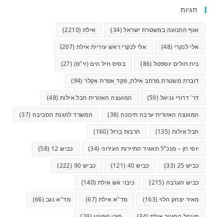
תגיות
אגף התנועה במשטרת ישראל
(34)
אילת
(2210)
אלי לנקרי
(48)
אלי לנקרי ראש עיריית אילת
(207)
בית חולים יוספטל
(86)
בסיס חיל הים (זי"ס)
(27)
דוברת משטרת מרחב אילת, פקד אפרת אקלר
(94)
דר' דרורי גניאל
(59)
המועצה האזורית חבל אילות
(48)
המועצה האזורית ערבה תיכונה
(38)
המשרד להגנת הסביבה
(37)
חבל אילות
(135)
חרבות ברזל
(160)
יוסי חן – מנכ"ל תאגיד התיירות העירוני
(34)
כביש 12
(58)
כביש 25
(33)
כביש 40
(121)
כביש 90
(222)
כביש הערבה
(215)
כיבוי אש אילת
(140)
מאיר יצחק הלוי
(163)
מד"א אילת
(67)
מד"א נגב
(66)
מינהל החינוך אילת
(34)
מירי קופיטו
(29)