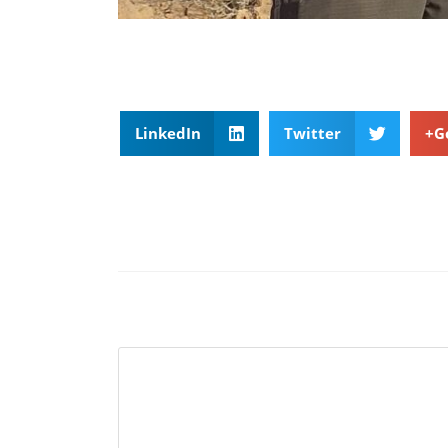
LinkedIn
Twitter
G