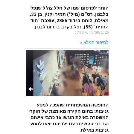
הותר לפרסום שמו של חלל צה"ל שנפל
בלבנון. רס״ם (מיל׳) תמיר וקנין, בן 33,
מאילת, לוחם בגדוד 2855, עוצבת ׳חוד
החנית׳ (55), נפל בקרב בדרום לבנון.
07:35
06/08/2026
לסיפור המלא »
החופשה המשפחתית שהפכה למסע
גניבות: בתום חקירה מאומצת של חוקרי
המשטרה באילת הוגשו 15 כתבי אישום
נגד בני זוג שיחד עם ילדיהם יצאו למסע
גניבות באילת.