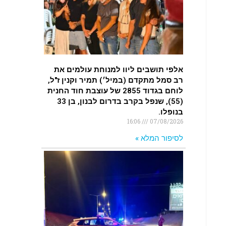
.
רכב התנגש במעקה בטיחות בכביש 90
בסמוך לעין חצבה. פצועים
.
אלפי תושבים ליוו למנוחת עולמים את
רב סמל מתקדם (במיל׳) תמיר וקנין ז"ל,
איציק נועם מייסד מקומו ערב ערב
לוחם בגדוד 2855 של עוצבת חוד החנית
נפטר
(55), שנפל בקרב בדרום לבנון, בן 33
.
בנופלו.
16:06
07/08/2026
לסיפור המלא »