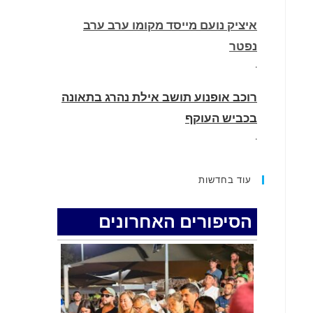
איציק נועם מייסד מקומו ערב ערב
נפטר
.
רוכב אופנוע תושב אילת נהרג בתאונה
בכביש העוקף
.
החופשה המשפחתית שהפכה למסע
עוד בחדשות
גניבות: הוגשו 15 כתבי אישום נגד בני
זוג שיחד עם ילדיהם יצאו למסע גניבות
הסיפורים האחרונים
באילת.
.
האדמה רועדת- סדרת רעידות אדמה
בחצי האי סיני