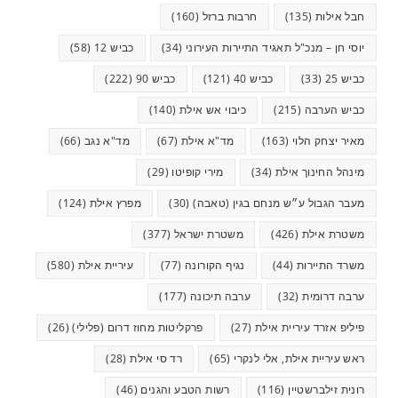
חבל אילות
(135)
חרבות ברזל
(160)
יוסי חן – מנכ"ל תאגיד התיירות העירוני
(34)
כביש 12
(58)
כביש 25
(33)
כביש 40
(121)
כביש 90
(222)
כביש הערבה
(215)
כיבוי אש אילת
(140)
מאיר יצחק הלוי
(163)
מד"א אילת
(67)
מד"א נגב
(66)
מינהל החינוך אילת
(34)
מירי קופיטו
(29)
מעבר הגבול ע״ש מנחם בגין (טאבה)
(30)
מפרץ אילת
(124)
משטרת אילת
(426)
משטרת ישראל
(377)
משרד התיירות
(44)
נגיף הקורונה
(77)
עיריית אילת
(580)
ערבה דרומית
(32)
ערבה תיכונה
(177)
פיליפ אזרד עיריית אילת
(27)
פרקליטות מחוז דרום (פלילי)
(26)
ראש עיריית אילת, אלי לנקרי
(65)
רד סי אילת
(28)
רונית זילברשטיין
(116)
רשות הטבע והגנים
(46)