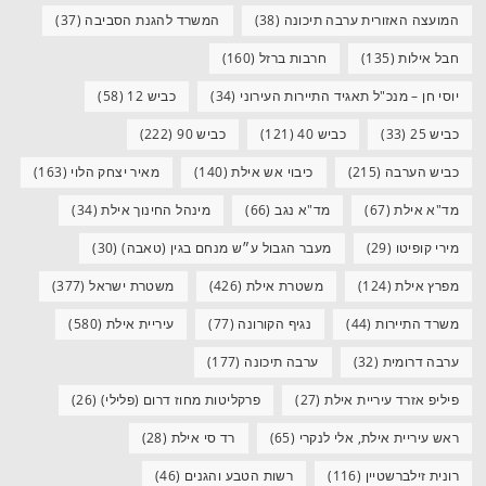
המועצה האזורית ערבה תיכונה
(38)
המשרד להגנת הסביבה
(37)
חבל אילות
(135)
חרבות ברזל
(160)
יוסי חן – מנכ"ל תאגיד התיירות העירוני
(34)
כביש 12
(58)
כביש 25
(33)
כביש 40
(121)
כביש 90
(222)
כביש הערבה
(215)
כיבוי אש אילת
(140)
מאיר יצחק הלוי
(163)
מד"א אילת
(67)
מד"א נגב
(66)
מינהל החינוך אילת
(34)
מירי קופיטו
(29)
מעבר הגבול ע״ש מנחם בגין (טאבה)
(30)
מפרץ אילת
(124)
משטרת אילת
(426)
משטרת ישראל
(377)
משרד התיירות
(44)
נגיף הקורונה
(77)
עיריית אילת
(580)
ערבה דרומית
(32)
ערבה תיכונה
(177)
פיליפ אזרד עיריית אילת
(27)
פרקליטות מחוז דרום (פלילי)
(26)
ראש עיריית אילת, אלי לנקרי
(65)
רד סי אילת
(28)
רונית זילברשטיין
(116)
רשות הטבע והגנים
(46)