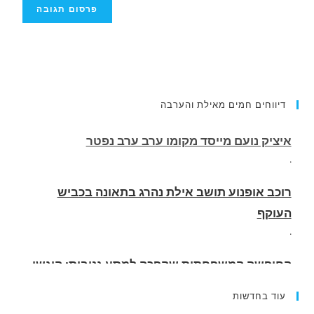
דיווחים חמים מאילת והערבה
רוכב אופנוע תושב אילת נהרג בתאונה בכביש
העוקף
.
החופשה המשפחתית שהפכה למסע גניבות: הוגשו
15 כתבי אישום נגד בני זוג שיחד עם ילדיהם יצאו
למסע גניבות באילת.
.
עוד בחדשות
האדמה רועדת- סדרת רעידות אדמה בחצי האי סיני