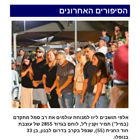
.
הסיפורים האחרונים
רכב התנגש במעקה בטיחות בכביש 90 בסמוך לעין
חצבה. פצועים
.
איציק נועם מייסד מקומו ערב ערב נפטר
.
אלפי תושבים ליוו למנוחת עולמים את רב סמל מתקדם
(במיל׳) תמיר וקנין ז"ל, לוחם בגדוד 2855 של עוצבת
חוד החנית (55), שנפל בקרב בדרום לבנון, בן 33
בנופלו.