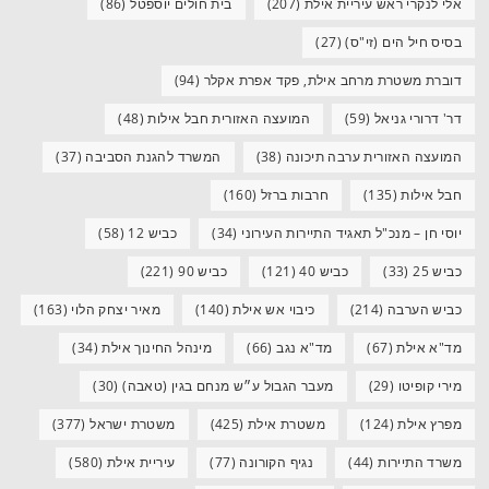
אלי לנקרי ראש עיריית אילת
(207)
בית חולים יוספטל
(86)
בסיס חיל הים (זי"ס)
(27)
דוברת משטרת מרחב אילת, פקד אפרת אקלר
(94)
דר' דרורי גניאל
(59)
המועצה האזורית חבל אילות
(48)
המועצה האזורית ערבה תיכונה
(38)
המשרד להגנת הסביבה
(37)
חבל אילות
(135)
חרבות ברזל
(160)
יוסי חן – מנכ"ל תאגיד התיירות העירוני
(34)
כביש 12
(58)
כביש 25
(33)
כביש 40
(121)
כביש 90
(221)
כביש הערבה
(214)
כיבוי אש אילת
(140)
מאיר יצחק הלוי
(163)
מד"א אילת
(67)
מד"א נגב
(66)
מינהל החינוך אילת
(34)
מירי קופיטו
(29)
מעבר הגבול ע״ש מנחם בגין (טאבה)
(30)
מפרץ אילת
(124)
משטרת אילת
(425)
משטרת ישראל
(377)
משרד התיירות
(44)
נגיף הקורונה
(77)
עיריית אילת
(580)