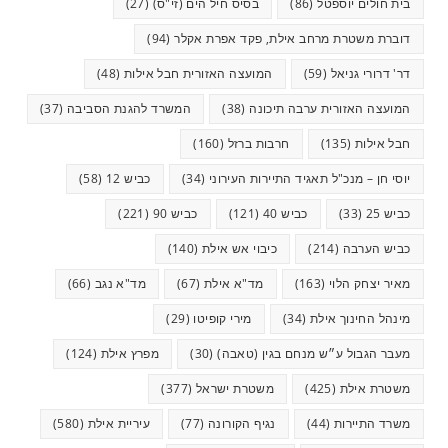
בית חולים יוספטל
(86)
בסיס חיל הים (זי"ס)
(27)
דוברת משטרת מרחב אילת, פקד אפרת אקלר
(94)
דר' דרורי גניאל
(59)
המועצה האזורית חבל אילות
(48)
המועצה האזורית ערבה תיכונה
(38)
המשרד להגנת הסביבה
(37)
חבל אילות
(135)
חרבות ברזל
(160)
יוסי חן – מנכ"ל תאגיד התיירות העירוני
(34)
כביש 12
(58)
כביש 25
(33)
כביש 40
(121)
כביש 90
(221)
כביש הערבה
(214)
כיבוי אש אילת
(140)
מאיר יצחק הלוי
(163)
מד"א אילת
(67)
מד"א נגב
(66)
מינהל החינוך אילת
(34)
מירי קופיטו
(29)
מעבר הגבול ע״ש מנחם בגין (טאבה)
(30)
מפרץ אילת
(124)
משטרת אילת
(425)
משטרת ישראל
(377)
משרד התיירות
(44)
נגיף הקורונה
(77)
עיריית אילת
(580)