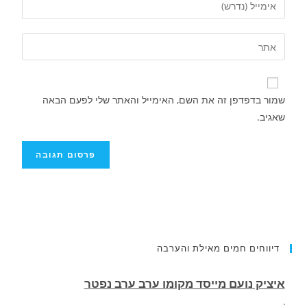
שמור בדפדפן זה את השם, האימייל והאתר שלי לפעם הבאה
שאגיב.
איציק נועם מייסד מקומו ערב ערב נפטר
דיווחים חמים מאילת והערבה
.
הותר לפרסום שמו של חלל צה"ל שנפל בלבנון.
רס״ם (מיל׳) תמיר וקנין,, בן 33, מאילת, לוחם