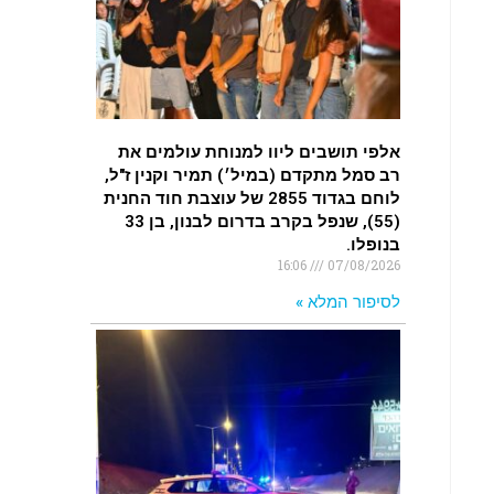
.
רכב התנגש במעקה בטיחות בכביש 90
בסמוך לעין חצבה. פצועים
.
אלפי תושבים ליוו למנוחת עולמים את
רב סמל מתקדם (במיל׳) תמיר וקנין ז"ל,
לוחם בגדוד 2855 של עוצבת חוד החנית
(55), שנפל בקרב בדרום לבנון, בן 33
בנופלו.
16:06
07/08/2026
לסיפור המלא »