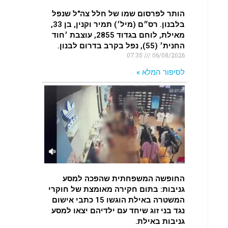
הותר לפרסום שמו של חלל צה"ל שנפל
בלבנון. רס״ם (מיל׳) תמיר וקנין, בן 33,
מאילת, לוחם בגדוד 2855, עוצבת ׳חוד
החנית׳ (55), נפל בקרב בדרום לבנון.
07:35
06/08/2026
לסיפור המלא »
החופשה המשפחתית שהפכה למסע
גניבות: בתום חקירה מאומצת של חוקרי
המשטרה באילת הוגשו 15 כתבי אישום
נגד בני זוג שיחד עם ילדיהם יצאו למסע
גניבות באילת.