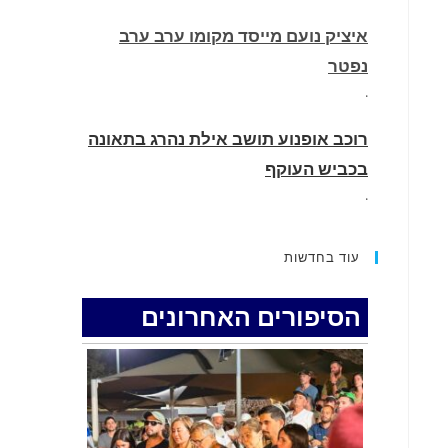
איציק נועם מייסד מקומו ערב ערב
נפטר
.
רוכב אופנוע תושב אילת נהרג בתאונה
בכביש העוקף
.
החופשה המשפחתית שהפכה למסע
עוד בחדשות
גניבות: הוגשו 15 כתבי אישום נגד בני
זוג שיחד עם ילדיהם יצאו למסע גניבות
הסיפורים האחרונים
באילת.
.
האדמה רועדת- סדרת רעידות אדמה
בחצי האי סיני