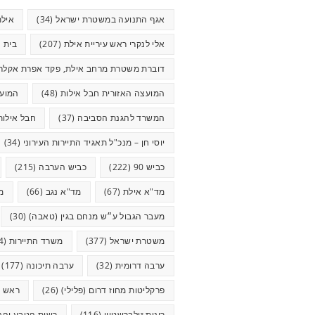
אגף התנועה במשטרת ישראל
(34)
אילת
אלי לנקרי ראש עיריית אילת
(207)
בית ח
דוברת משטרת מרחב אילת, פקד אפרת אקלר
המועצה האזורית חבל אילות
(48)
המועצ
המשרד להגנת הסביבה
(37)
חבל אילות
יוסי חן – מנכ"ל תאגיד התיירות העירוני
(34)
כביש 90
(222)
כביש הערבה
(215)
מד"א אילת
(67)
מד"א נגב
(66)
מ
מעבר הגבול ע״ש מנחם בגין (טאבה)
(30)
משטרת ישראל
(377)
משרד התיירות
(44)
ערבה דרומית
(32)
ערבה תיכונה
(177)
פרקליטות מחוז דרום (פלילי)
(26)
ראש ע
רונית זילברשטיין
(116)
רשות הטבע והגנ