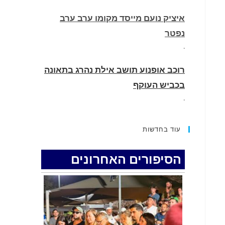
איציק נועם מייסד מקומו ערב ערב
נפטר
.
רוכב אופנוע תושב אילת נהרג בתאונה
בכביש העוקף
.
החופשה המשפחתית שהפכה למסע
עוד בחדשות
גניבות: הוגשו 15 כתבי אישום נגד בני
זוג שיחד עם ילדיהם יצאו למסע גניבות
הסיפורים האחרונים
באילת.
.
האדמה רועדת- סדרת רעידות אדמה
בחצי האי סיני