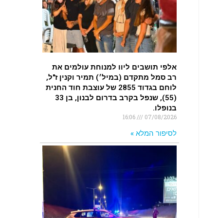
.
רכב התנגש במעקה בטיחות בכביש 90
בסמוך לעין חצבה. פצועים
.
אלפי תושבים ליוו למנוחת עולמים את
רב סמל מתקדם (במיל׳) תמיר וקנין ז"ל,
לוחם בגדוד 2855 של עוצבת חוד החנית
(55), שנפל בקרב בדרום לבנון, בן 33
בנופלו.
16:06
07/08/2026
לסיפור המלא »