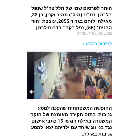
הותר לפרסום שמו של חלל צה"ל שנפל
בלבנון. רס״ם (מיל׳) תמיר וקנין, בן 33,
מאילת, לוחם בגדוד 2855, עוצבת ׳חוד
החנית׳ (55), נפל בקרב בדרום לבנון.
07:35
06/08/2026
לסיפור המלא »
החופשה המשפחתית שהפכה למסע
גניבות: בתום חקירה מאומצת של חוקרי
המשטרה באילת הוגשו 15 כתבי אישום
נגד בני זוג שיחד עם ילדיהם יצאו למסע
גניבות באילת.