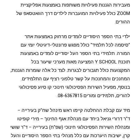
מעבירות הגננות פעילויות משותפות באמצעות אפליקציית
ZOOM כולל פעילויות המועברות לילדים דרך הוואטסאפ של
ההורים.
ילדי בתי הספר היסודיים לומדים מרחוק באמצעות אתר
"סיסמה לכל תלמיד" כולל מפגש פרונטלי-דיגיטלי יומי עם
המורה. תלמידי בתי הספר העל יסודיים לומדים באמצעות
תוכנת Y SCHOOL המציעה מאות מערכי שיעור בכל
המקצועות כולל תגבורים לבגרות. לצד כל אלה שומרות הגננות,
המחנכים והמחנכות על קשר טלפוני רציף עם התלמידים.
בנוסף, מפעיל השירות הפסיכולוגי חינוכי קו סיוע פסיכולוגי
להורים, תלמידים ומורים 08-6367815.
מיד עם קבלת ההחלטה קיימו ראש מינהל שח"ק בעירייה –
ד"ר דרורי גניאל ביחד עם מנהלת אגף החינוך – מירי קופיטו
ומנהלת השירות הפסיכולוגי חינוכי (שפ"ח) בעירייה – ד"ר שושי
קרן, ישיבות היערכות עם כלל מנהלי בתי הספר היסודיים והעל