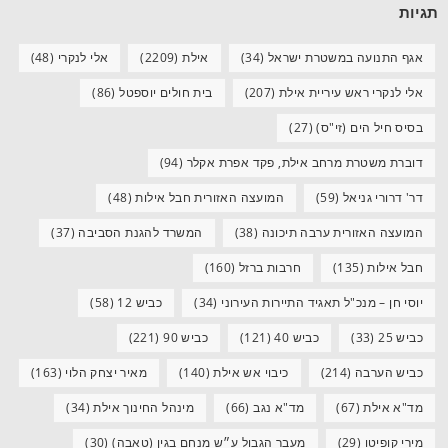
תגיות
אגף התנועה במשטרת ישראל
(34)
אילת
(2209)
אלי לנקרי
(48)
אלי לנקרי ראש עיריית אילת
(207)
בית חולים יוספטל
(86)
בסיס חיל הים (זי"ס)
(27)
דוברת משטרת מרחב אילת, פקד אפרת אקלר
(94)
דר' דרורי גניאל
(59)
המועצה האזורית חבל אילות
(48)
המועצה האזורית ערבה תיכונה
(38)
המשרד להגנת הסביבה
(37)
חבל אילות
(135)
חרבות ברזל
(160)
יוסי חן – מנכ"ל תאגיד התיירות העירוני
(34)
כביש 12
(58)
כביש 25
(33)
כביש 40
(121)
כביש 90
(221)
כביש הערבה
(214)
כיבוי אש אילת
(140)
מאיר יצחק הלוי
(163)
מד"א אילת
(67)
מד"א נגב
(66)
מינהל החינוך אילת
(34)
מירי קופיטו
(29)
מעבר הגבול ע״ש מנחם בגין (טאבה)
(30)