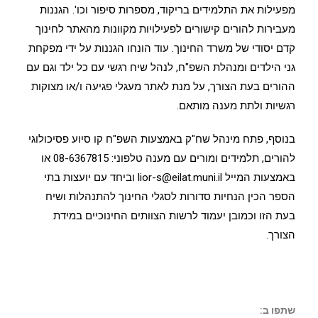
מפעילות את התלמידים בריקוד, מספרות סיפור וכו'. הגננות
מעבירות להורים קישורים לפעילויות מקוונות מהאתר לחינוך
קדם יסודי של משרד החינוך. עוד הונחו הגננות על ידי מפקחת
גני הילדים ומנהלת השפ"ח, לנהל שיח רגשי עם כל ילד וגם עם
ההורים בעת הצורך, על מנת לאתר מעגלי פגיעה ו/או מצוקות
רגשיות ולתת מענה מותאם.
בנוסף, פתח מינהל שח"ק באמצעות השפ"ח קו סיוע פסיכולוגי
להורים, תלמידים ומורים עם מענה טלפוני: 08-6367815 או
באמצעות המייל lior-s@eilat.muni.il וביחד עם יועצות בתי
הספר הכין הנחיות סדורות לסגלי החינוך להתנהלות ושיח
בעת הזו וכמובן יעמוד לרשות הצוותים החינוכיים במידת
הצורך.
שתפו ב: