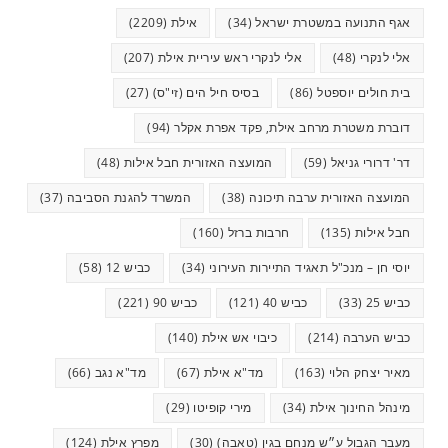
אגף התנועה במשטרת ישראל
(34)
אילת
(2209)
אלי לנקרי
(48)
אלי לנקרי ראש עיריית אילת
(207)
בית חולים יוספטל
(86)
בסיס חיל הים (זי"ס)
(27)
דוברת משטרת מרחב אילת, פקד אפרת אקלר
(94)
דר' דרורי גניאל
(59)
המועצה האזורית חבל אילות
(48)
המועצה האזורית ערבה תיכונה
(38)
המשרד להגנת הסביבה
(37)
חבל אילות
(135)
חרבות ברזל
(160)
יוסי חן – מנכ"ל תאגיד התיירות העירוני
(34)
כביש 12
(58)
כביש 25
(33)
כביש 40
(121)
כביש 90
(221)
כביש הערבה
(214)
כיבוי אש אילת
(140)
מאיר יצחק הלוי
(163)
מד"א אילת
(67)
מד"א נגב
(66)
מינהל החינוך אילת
(34)
מירי קופיטו
(29)
מעבר הגבול ע״ש מנחם בגין (טאבה)
(30)
מפרץ אילת
(124)