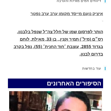
דיווחים חמים מאילת והערבה
הותר לפרסום שמו של חלל צה"ל שנפל בלבנון.
רס״ם (מיל׳) תמיר וקנין,, בן 33, מאילת, לוחם
בגדוד 2855, עוצבת ׳חוד החנית׳ (55), נפל בקרב
בדרום לבנון.
.
החופשה המשפחתית שהפכה למסע גניבות: הוגשו
15 כתבי אישום נגד בני זוג שיחד עם ילדיהם יצאו
למסע גניבות באילת.
עוד בחדשות
.
הסיפורים האחרונים
האדמה רועדת- סדרת רעידות אדמה בחצי האי סיני
.
רעידת אדמה הורגשה באילת