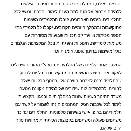
יסודיים באילת, במהלכן גובשה תכנית עירונית רב גילאית
ללמידה מרחוק על מנת לתת מענה לימודי, חברתי ורגשי לכל
התלמידים. בימים האחרונים, קיבלו התלמידים משימות
מתוקשבות ובמהלך היומיים הקרובים, יקבלו כל תלמידי בתי
הספר מכיתות א' ועד י"ב תכניות שבועיות מסודרות עם
משימות לימודיות, חינוכיות והפגתיות בכל המקצועות הנלמדים
כולל משימות בחינוך גופני, אומנות וכד'.
המעקב אחר הלמידה של התלמיד יתבצע ע"י המורים שיכולים
לעקוב אחר ביצוע המשימות המתוקשבות ובכל יום לבדוק
שהתלמיד נכנס למרחב הווירטואלי. בנוסף בכל יום ישלח
להורים ולתלמידים לוח שידורים של למידה מקוונת מטעם
משרד החינוך בשעות שונות במהלך היום ובמגוון מקצועות
לימוד לכל שכבות הגיל. המחנכים הונחו לשמור על קשר עם
תלמידיהם באופן אישי בשיחות טלפוניות. התלמידים עד כה
משתפים פעולה ומשתפים בקבוצות הכיתתיות מחוויות סדר
היום שלהם.