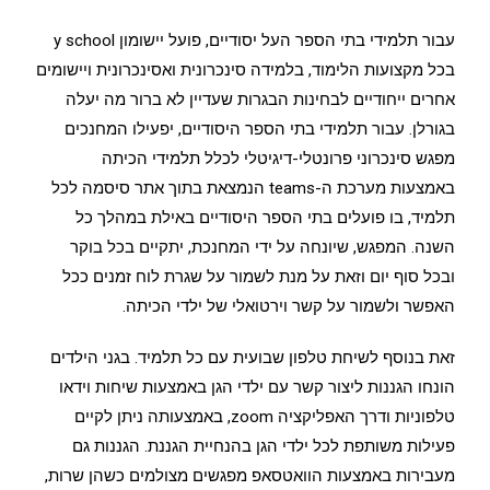
עבור תלמידי בתי הספר העל יסודיים, פועל יישומון y school
בכל מקצועות הלימוד, בלמידה סינכרונית ואסינכרונית ויישומים
אחרים ייחודיים לבחינות הבגרות שעדיין לא ברור מה יעלה
בגורלן. עבור תלמידי בתי הספר היסודיים, יפעילו המחנכים
מפגש סינכרוני פרונטלי-דיגיטלי לכלל תלמידי הכיתה
באמצעות מערכת ה-teams הנמצאת בתוך אתר סיסמה לכל
תלמיד, בו פועלים בתי הספר היסודיים באילת במהלך כל
השנה. המפגש, שיונחה על ידי המחנכת, יתקיים בכל בוקר
ובכל סוף יום וזאת על מנת לשמור על שגרת לוח זמנים ככל
האפשר ולשמור על קשר וירטואלי של ילדי הכיתה.
זאת בנוסף לשיחת טלפון שבועית עם כל תלמיד. בגני הילדים
הונחו הגננות ליצור קשר עם ילדי הגן באמצעות שיחות וידאו
טלפוניות ודרך האפליקציה zoom, באמצעותה ניתן לקיים
פעילות משותפת לכל ילדי הגן בהנחיית הגננת. הגננות גם
מעבירות באמצעות הוואטסאפ מפגשים מצולמים כשהן שרות,