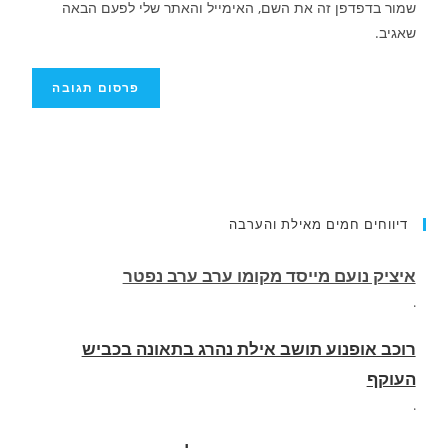
שמור בדפדפן זה את השם, האימייל והאתר שלי לפעם הבאה
שאגיב.
איציק נועם מייסד מקומו ערב ערב נפטר
דיווחים חמים מאילת והערבה
.
רוכב אופנוע תושב אילת נהרג בתאונה בכביש
העוקף
.
החופשה המשפחתית שהפכה למסע גניבות: הוגשו
15 כתבי אישום נגד בני זוג שיחד עם ילדיהם יצאו
למסע גניבות באילת.