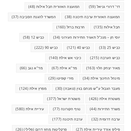
דר' דרורי גניאל
(59)
המועצה האזורית חבל אילות
(48)
המועצה האזורית ערבה תיכונה
(38)
המשרד להגנת הסביבה
(37)
חבל אילות
(135)
חרבות ברזל
(160)
יוסי חן – מנכ"ל תאגיד התיירות העירוני
(34)
כביש 12
(58)
כביש 25
(33)
כביש 40
(121)
כביש 90
(222)
כביש הערבה
(215)
כיבוי אש אילת
(140)
מאיר יצחק הלוי
(163)
מד"א אילת
(67)
מד"א נגב
(66)
מינהל החינוך אילת
(34)
מירי קופיטו
(29)
מעבר הגבול ע״ש מנחם בגין (טאבה)
(30)
מפרץ אילת
(124)
משטרת אילת
(426)
משטרת ישראל
(377)
משרד התיירות
(44)
נגיף הקורונה
(77)
עיריית אילת
(580)
ערבה דרומית
(32)
ערבה תיכונה
(177)
פיליפ אזרד עיריית אילת
(27)
פרקליטות מחוז דרום (פלילי)
(26)