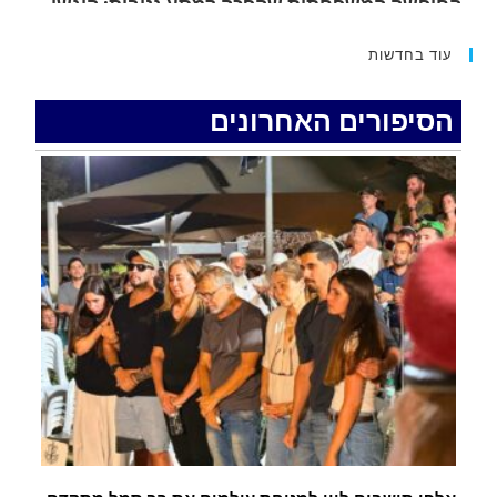
.
עוד בחדשות
האדמה רועדת- סדרת רעידות אדמה בחצי האי סיני
.
הסיפורים האחרונים
רכב התנגש במעקה בטיחות בכביש 90 בסמוך לעין
חצבה. פצועים
.
איציק נועם מייסד מקומו ערב ערב נפטר
.