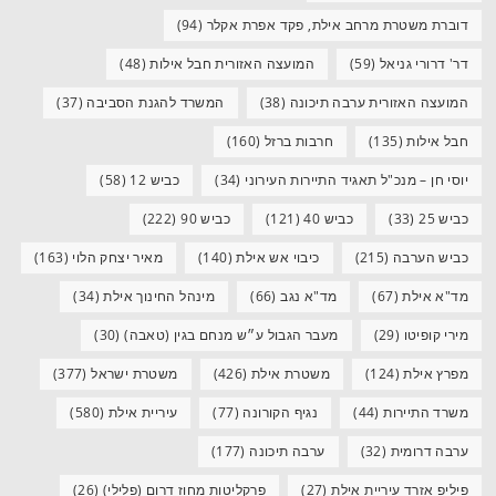
דוברת משטרת מרחב אילת, פקד אפרת אקלר
(94)
דר' דרורי גניאל
(59)
המועצה האזורית חבל אילות
(48)
המועצה האזורית ערבה תיכונה
(38)
המשרד להגנת הסביבה
(37)
חבל אילות
(135)
חרבות ברזל
(160)
יוסי חן – מנכ"ל תאגיד התיירות העירוני
(34)
כביש 12
(58)
כביש 25
(33)
כביש 40
(121)
כביש 90
(222)
כביש הערבה
(215)
כיבוי אש אילת
(140)
מאיר יצחק הלוי
(163)
מד"א אילת
(67)
מד"א נגב
(66)
מינהל החינוך אילת
(34)
מירי קופיטו
(29)
מעבר הגבול ע״ש מנחם בגין (טאבה)
(30)
מפרץ אילת
(124)
משטרת אילת
(426)
משטרת ישראל
(377)
משרד התיירות
(44)
נגיף הקורונה
(77)
עיריית אילת
(580)
ערבה דרומית
(32)
ערבה תיכונה
(177)
פיליפ אזרד עיריית אילת
(27)
פרקליטות מחוז דרום (פלילי)
(26)