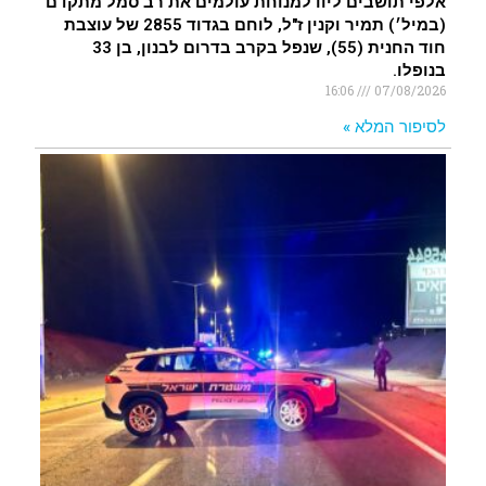
אלפי תושבים ליוו למנוחת עולמים את רב סמל מתקדם
(במיל׳) תמיר וקנין ז"ל, לוחם בגדוד 2855 של עוצבת
חוד החנית (55), שנפל בקרב בדרום לבנון, בן 33
בנופלו.
16:06
07/08/2026
לסיפור המלא »