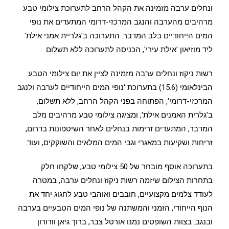
ונחלים ערבה מזמינה את הקהל הרחב לתערוכת צילומי טבע
מרהיבים מהערבה והנגב המרכזי-דרומי המתעדים את נופי
המים הייחודיים בלב המדבר. התערוכה ב'גלריית אמני אילת'
ליד מוזיאון 'אילת עירי', הכניסה לתערוכה ללא תשלום
רשות ניקוז ונחלים ערבה מזמינה לציין את יום צילומי הטבע
הבינלאומי (15.6) בתערוכת 'נופי המים הייחודיים לערבה ולנגב
המרכזי-דרומי', הפתוחה בפני הקהל הרחב, ללא תשלום,
ב'גלרית האמנים אילת', ומציגה צילומי טבע מרהיבים מלב
המדבר, המתעדים זרימות בנחלים לאחר השיטפונות בדרום,
זריחות ושקיעות במאגרי וגבי המים המלאים והשוקקים, ועוד.
בתערוכה אוסף מובחר של 50 צילומי טבע, שלקחו חלק
בתחרות הצילום שיזמה רשות ניקוז ונחלים ערבה, במטרה
לעודד צלמים מקצועיים, חובבים ואוהבי טבע לחגוג יחד את
הנוף הייחודי, הזמני והמשתנה של נופי המים הטבעיים בערבה
ובנגב. בצוות השופטים נמנו אורטל צבר, ברוך גיאן וודורון