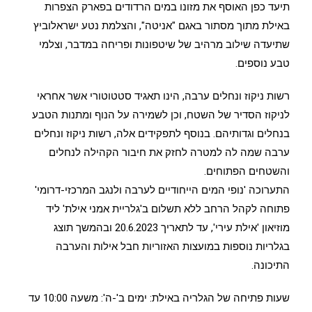
תיעד כפן האוסף את מזונו במים הרדודים בפארק הצפרות
באילת מתוך מסתור באגם "אניטה", והצלמת נטע ישראלוביץ
שתיעדה שילוב מרהיב של שיטפונות ופריחה במדבר, וצלמי
טבע נוספים.
רשות ניקוז ונחלים ערבה, הינו תאגיד סטטוטורי אשר אחראי
לניקוז הסדיר של השטח, וכן לשמירה על הנוף ומתנות הטבע
בנחלים וגדותיהם. בנוסף לתפקידים אלה, רשות ניקוז ונחלים
ערבה שמה לה למטרה לחזק את חיבור הקהילה לנחלים
והשטחים הפתוחים.
התערוכה 'נופי המים הייחודיים לערבה ולנגב המרכזי-דרומי'
פתוחה לקהל הרחב ללא תשלום ב'גלריית אמני אילת' ליד
מוזיאון 'אילת עירי', עד לתאריך 20.6.2023 ובהמשך תוצג
בגלריות נוספות במועצות האזוריות חבל אילות והערבה
התיכונה.
שעות פתיחה של הגלריה באילת: ימים ב'-ה': משעה 10:00 עד