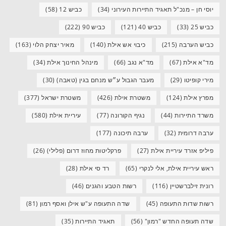
יוסי חן – מנכ"ל תאגיד התיירות העירוני
(34)
כביש 12
(58)
כביש 25
(33)
כביש 40
(121)
כביש 90
(222)
כביש הערבה
(215)
כיבוי אש אילת
(140)
מאיר יצחק הלוי
(163)
מד"א אילת
(67)
מד"א נגב
(66)
מינהל החינוך אילת
(34)
מירי קופיטו
(29)
מעבר הגבול ע״ש מנחם בגין (טאבה)
(30)
מפרץ אילת
(124)
משטרת אילת
(426)
משטרת ישראל
(377)
משרד התיירות
(44)
נגיף הקורונה
(77)
עיריית אילת
(580)
ערבה דרומית
(32)
ערבה תיכונה
(177)
פיליפ אזרד עיריית אילת
(27)
פרקליטות מחוז דרום (פלילי)
(26)
ראש עיריית אילת, אלי לנקרי
(65)
רד סי אילת
(28)
רונית זילברשטיין
(116)
רשות הטבע והגנים
(46)
רשות שדות התעופה
(45)
שדה התעופה ע"ש אילן ואסף רמון
(81)
שדה תעופה החדש "רמון"
(56)
תאגיד התיירות
(35)