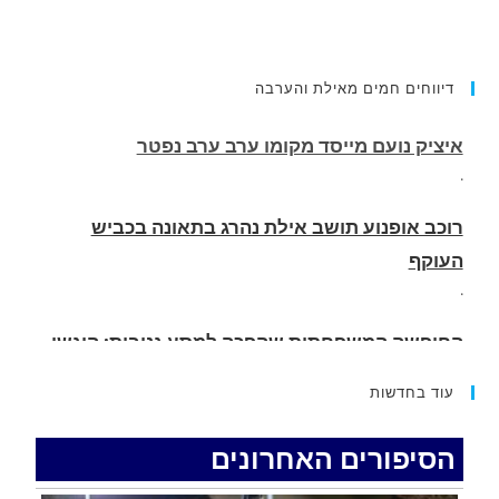
דיווחים חמים מאילת והערבה
רוכב אופנוע תושב אילת נהרג בתאונה בכביש
העוקף
.
החופשה המשפחתית שהפכה למסע גניבות: הוגשו
15 כתבי אישום נגד בני זוג שיחד עם ילדיהם יצאו
למסע גניבות באילת.
.
עוד בחדשות
האדמה רועדת- סדרת רעידות אדמה בחצי האי סיני
.
הסיפורים האחרונים
רכב התנגש במעקה בטיחות בכביש 90 בסמוך לעין