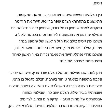
ניסים.
בין הצלמים המשתתפים בתערוכה, זוכי חמשת המקומות
הראשונים בתחרות- הצלם עופר בר ינאי, תיעד את הזרימה
השקטה לאחר שיטפון בנחל רודד, ושיטפון גדול בנחל שחורת
שמילא עד תום את המחצבה ליד המחסום בכניסה לאילת,
הצלם ערן גיסיס צילם את הגל הראשון של שיטפון בנחל
עמרם, הצלם יואב ערמוני, תיעד את הזריחה במאגר נקרות,
והצלם פרדי נפתלי, תיעד את מאגר נקרות באור ראשון לאחר
השיטפונות בערבה התיכונה.
ניתן להתרשם מצילומיהם של הצלם עודד פרץ, תיעד מרית זכר
ונקבה בתעופה במאגר טיהור בערבה, הצלם נתנאל בן מרגי,
תיעד את העננה הכבדה משתלבת עם השקיעה בצורה טבעית
ועוצמתית בעיר אילת, הצלם יואב כהן, שצילומו מהווה
אבסטרקט של מהות הנגב – קרקע חום וצהוב לצד מים
כחולים וירוקים, שכמו המדבר- מלאים בחיים, הצלם איציק כהן,