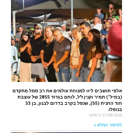
חצבה. פצועים
.
איציק נועם מייסד מקומו ערב ערב נפטר
.
אלפי תושבים ליוו למנוחת עולמים את רב סמל מתקדם
(במיל׳) תמיר וקנין ז"ל, לוחם בגדוד 2855 של עוצבת
חוד החנית (55), שנפל בקרב בדרום לבנון, בן 33
בנופלו.
16:06
07/08/2026
לסיפור המלא »