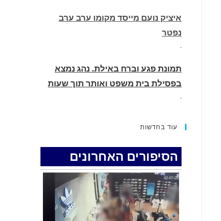
איציק נועם מייסד מקומו ערב ערב
נפטר
.
תמונת פגע וברח באילת. נהג נמצא
בפסילת בית משפט ואותר תוך שעות
.
החופשה המשפחתית שהפכה למסע
עוד בחדשות
גניבות: הוגשו 15 כתבי אישום נגד בני
זוג שיחד עם ילדיהם יצאו למסע גניבות
הסיפורים האחרונים
באילת.
.
האדמה רועדת- סדרת רעידות אדמה
בחצי האי סיני