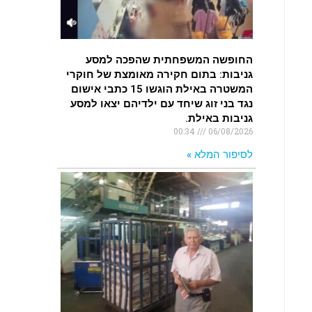
.
רעידת אדמה הורגשה באילת
החופשה המשפחתית שהפכה למסע
.
גניבות: בתום חקירה מאומצת של חוקרי
המשטרה באילת הוגשו 15 כתבי אישום
איציק נועם מייסד מקומו ערב ערב
נגד בני זוג שיחד עם ילדיהם יצאו למסע
נפטר
גניבות באילת.
00:34
06/08/2026
.
לסיפור המלא »