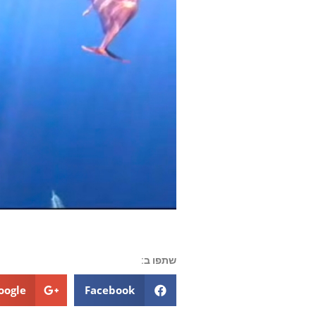
שתפו ב:
oogle+
Facebook