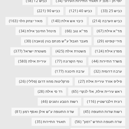
יוסי חן – מנכ"ל תאגיד התיירות העירוני
(34)
כביש 12
(58)
כביש 25
(33)
כביש 40
(121)
כביש 90
(221)
כביש הערבה
(214)
כיבוי אש אילת
(140)
מאיר יצחק הלוי
(163)
מד"א אילת
(67)
מד"א נגב
(66)
מינהל החינוך אילת
(34)
מירי קופיטו
(29)
מעבר הגבול ע״ש מנחם בגין (טאבה)
(30)
מפרץ אילת
(124)
משטרת אילת
(425)
משטרת ישראל
(377)
משרד התיירות
(44)
נגיף הקורונה
(77)
עיריית אילת
(580)
ערבה דרומית
(32)
ערבה תיכונה
(177)
פיליפ אזרד עיריית אילת
(27)
פרקליטות מחוז דרום (פלילי)
(26)
ראש עיריית אילת, אלי לנקרי
(65)
רד סי אילת
(28)
רונית זילברשטיין
(116)
רשות הטבע והגנים
(46)
רשות שדות התעופה
(45)
שדה התעופה ע"ש אילן ואסף רמון
(81)
שדה תעופה החדש "רמון"
(56)
תאגיד התיירות
(35)