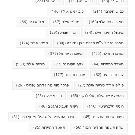
כביש 25
(33)
כביש 40
(121)
כביש 90
(221)
כביש הערבה
(214)
כיבוי אש אילת
(140)
מאיר יצחק הלוי
(163)
מד"א אילת
(67)
מד"א נגב
(66)
מינהל החינוך אילת
(34)
מירי קופיטו
(29)
מעבר הגבול ע״ש מנחם בגין (טאבה)
(30)
מפרץ אילת
(124)
משטרת אילת
(425)
משטרת ישראל
(377)
משרד התיירות
(44)
נגיף הקורונה
(77)
עיריית אילת
(580)
ערבה דרומית
(32)
ערבה תיכונה
(177)
פיליפ אזרד עיריית אילת
(27)
פרקליטות מחוז דרום (פלילי)
(26)
ראש עיריית אילת, אלי לנקרי
(65)
רד סי אילת
(28)
רונית זילברשטיין
(116)
רשות הטבע והגנים
(46)
רשות שדות התעופה
(45)
שדה התעופה ע"ש אילן ואסף רמון
(81)
שדה תעופה החדש "רמון"
(56)
תאגיד התיירות
(35)