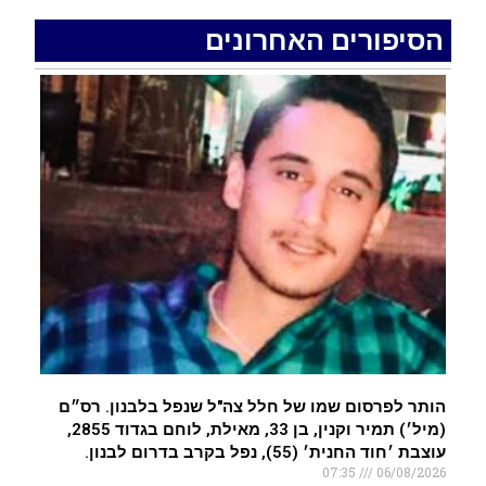
.
הסיפורים האחרונים
האדמה רועדת- סדרת רעידות אדמה בחצי האי סיני
.
רעידת אדמה הורגשה באילת
.
איציק נועם מייסד מקומו ערב ערב נפטר
.
הותר לפרסום שמו של חלל צה"ל שנפל בלבנון. רס״ם
(מיל׳) תמיר וקנין, בן 33, מאילת, לוחם בגדוד 2855,
עוצבת ׳חוד החנית׳ (55), נפל בקרב בדרום לבנון.
07:35
06/08/2026