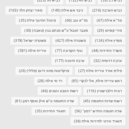
כביש 25
(33)
כביש 40
(122)
כביש 90
(223)
כביש הערבה
(216)
כיבוי אש אילת
(140)
מאיר יצחק הלוי
(163)
מד"א אילת
(67)
מד"א נגב
(66)
מינהל החינוך אילת
(35)
מירי קופיטו
(29)
מעבר הגבול ע״ש מנחם בגין (טאבה)
(30)
מפרץ אילת
(124)
משטרת אילת
(427)
משטרת ישראל
(378)
משרד התיירות
(44)
נגיף הקורונה
(77)
עיריית אילת
(581)
ערבה דרומית
(32)
ערבה תיכונה
(177)
פיליפ אזרד עיריית אילת
(27)
פרקליטות מחוז דרום (פלילי)
(26)
ראש עיריית אילת, אלי לנקרי
(65)
רד סי אילת
(28)
רונית זילברשטיין
(116)
רשות הטבע והגנים
(46)
רשות שדות התעופה
(45)
שדה התעופה ע"ש אילן ואסף רמון
(81)
שדה תעופה החדש "רמון"
(56)
תאגיד התיירות
(35)
תאגיד עירוני לתיירות אילת
(38)