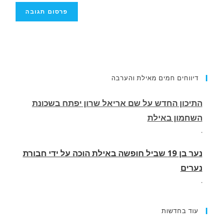
התיכון החדש על שם אריאל שרון יפתח בשכונת
השחמון באילת
דיווחים חמים מאילת והערבה
.
נער בן 19 שביל חופשה באילת הוכה על ידי חבורת
נערים
.
שועל נצפה בלילה מסתובב ליד בית הספר ים סוף
בשכונת השחמון באילת
.
כביש 40 בחלק הדרומי יסגר ביום שלישי ורביעי
עוד בחדשות