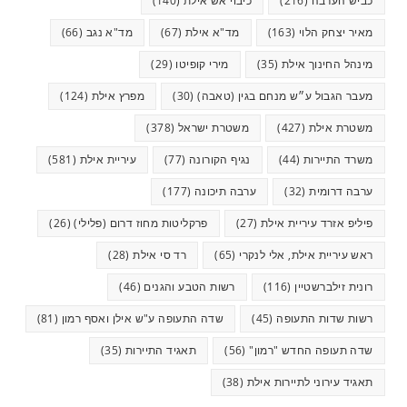
כביש הערבה
(216)
כיבוי אש אילת
(140)
מאיר יצחק הלוי
(163)
מד"א אילת
(67)
מד"א נגב
(66)
מינהל החינוך אילת
(35)
מירי קופיטו
(29)
מעבר הגבול ע״ש מנחם בגין (טאבה)
(30)
מפרץ אילת
(124)
משטרת אילת
(427)
משטרת ישראל
(378)
משרד התיירות
(44)
נגיף הקורונה
(77)
עיריית אילת
(581)
ערבה דרומית
(32)
ערבה תיכונה
(177)
פיליפ אזרד עיריית אילת
(27)
פרקליטות מחוז דרום (פלילי)
(26)
ראש עיריית אילת, אלי לנקרי
(65)
רד סי אילת
(28)
רונית זילברשטיין
(116)
רשות הטבע והגנים
(46)
רשות שדות התעופה
(45)
שדה התעופה ע"ש אילן ואסף רמון
(81)
שדה תעופה החדש "רמון"
(56)
תאגיד התיירות
(35)
תאגיד עירוני לתיירות אילת
(38)