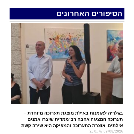
בשעות הבוקר
.
הסיפורים האחרונים
רכב התנגש במעקה בטיחות בכביש 90 בסמוך לעין
חצבה. פצועים
.
התיכון החדש על שם אריאל שרון יפתח בשכונת
השחמון באילת
.
בגלריה לאומנות באילת מוצגת תערוכה מיוחדת –
תערוכה המציגה אהבה רב־ממדית שיצרו אמנים
אילתים. אוצרת התערוכה והמפיקה היא שירה קשת
23:01
09/08/2026