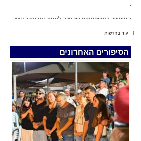
15 כתבי אישום נגד בני זוג שיחד עם ילדיהם יצאו
למסע גניבות באילת.
.
עוד בחדשות
האדמה רועדת- סדרת רעידות אדמה בחצי האי סיני
.
הסיפורים האחרונים
רכב התנגש במעקה בטיחות בכביש 90 בסמוך לעין
חצבה. פצועים
.
איציק נועם מייסד מקומו ערב ערב נפטר
.