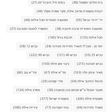
בית חולים יוספטל
(86)
בסיס חיל הים (זי"ס)
(27)
דוברת משטרת מרחב אילת, פקד אפרת אקלר
(94)
דר' דרורי גניאל
(59)
המועצה האזורית חבל אילות
(48)
המועצה האזורית ערבה תיכונה
(38)
המשרד להגנת הסביבה
(37)
חבל אילות
(135)
חרבות ברזל
(160)
יוסי חן – מנכ"ל תאגיד התיירות העירוני
(34)
כביש 12
(58)
כביש 25
(33)
כביש 40
(121)
כביש 90
(222)
כביש הערבה
(215)
כיבוי אש אילת
(140)
מאיר יצחק הלוי
(163)
מד"א אילת
(67)
מד"א נגב
(66)
מינהל החינוך אילת
(34)
מירי קופיטו
(29)
מעבר הגבול ע״ש מנחם בגין (טאבה)
(30)
מפרץ אילת
(124)
משטרת אילת
(426)
משטרת ישראל
(377)
משרד התיירות
(44)
נגיף הקורונה
(77)
עיריית אילת
(580)