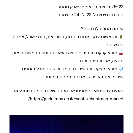
23–25 בדצמבר | אמפי פארק תמנע
נותרו כרטיסים ל-23 ול- 24 לדצמבר.
אז מה מחכה לכם שם?
עץ אשוח ענק, מזחלת סנטה, כדורי אור, דוכני אוכל, אמנות
ותכשיטים
מופע קרקס מרהיב – חוויה ויזואלית סוחפת המשלבת אור,
תנועה, אקרובטיקה וקצב
מופע מוזיקלי עם שירי כריסמס ולהיטים מכל הזמנים
שירימו את האווירה באנרגיה חגיגית במיוחד
הזמינו עכשיו ואל תפספסו את הקסם של כריסמס בתמנע >>
https://parktimna.co.il/events/christmas-market/