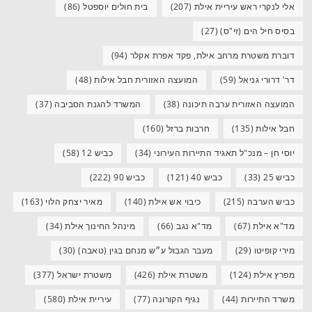
אלי לנקרי ראש עיריית אילת
(207)
בית חולים יוספטל
(86)
בסיס חיל הים (זי"ס)
(27)
דוברת משטרת מרחב אילת, פקד אפרת אקלר
(94)
דר' דרורי גניאל
(59)
המועצה האזורית חבל אילות
(48)
המועצה האזורית ערבה תיכונה
(38)
המשרד להגנת הסביבה
(37)
חבל אילות
(135)
חרבות ברזל
(160)
יוסי חן – מנכ"ל תאגיד התיירות העירוני
(34)
כביש 12
(58)
כביש 25
(33)
כביש 40
(121)
כביש 90
(222)
כביש הערבה
(215)
כיבוי אש אילת
(140)
מאיר יצחק הלוי
(163)
מד"א אילת
(67)
מד"א נגב
(66)
מינהל החינוך אילת
(34)
מירי קופיטו
(29)
מעבר הגבול ע״ש מנחם בגין (טאבה)
(30)
מפרץ אילת
(124)
משטרת אילת
(426)
משטרת ישראל
(377)
משרד התיירות
(44)
נגיף הקורונה
(77)
עיריית אילת
(580)