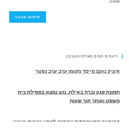
שאגיב.
איציק נועם מייסד מקומו ערב ערב נפטר
דיווחים חמים מאילת והערבה
.
תמונת פגע וברח באילת. נהג נמצא בפסילת בית
משפט ואותר תוך שעות
.
החופשה המשפחתית שהפכה למסע גניבות: הוגשו
15 כתבי אישום נגד בני זוג שיחד עם ילדיהם יצאו
למסע גניבות באילת.
.