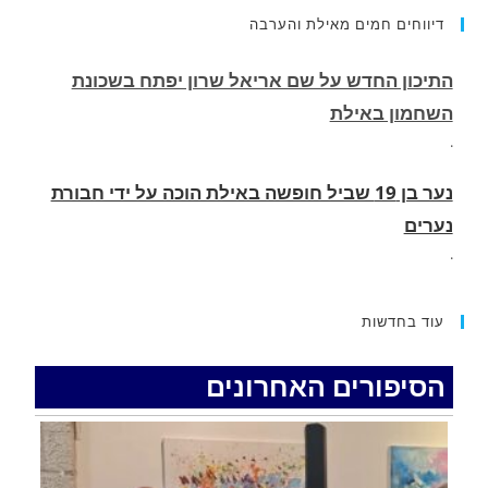
השחמון באילת
דיווחים חמים מאילת והערבה
.
נער בן 19 שביל חופשה באילת הוכה על ידי חבורת
נערים
.
שועל נצפה בלילה מסתובב ליד בית הספר ים סוף
בשכונת השחמון באילת
.
כביש 40 בחלק הדרומי יסגר ביום שלישי ורביעי
עוד בחדשות
בשעות הבוקר
.
הסיפורים האחרונים
רכב התנגש במעקה בטיחות בכביש 90 בסמוך לעין
חצבה. פצועים
.