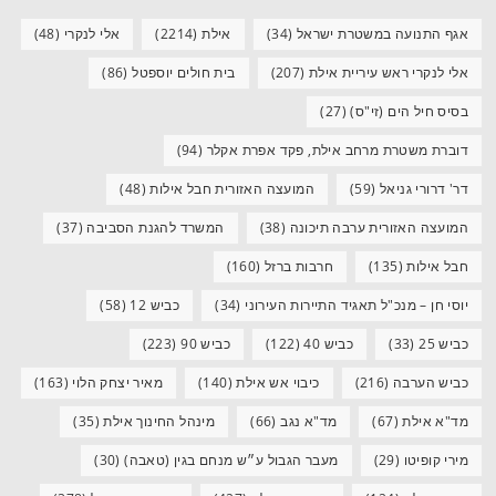
אגף התנועה במשטרת ישראל
(34)
אילת
(2214)
אלי לנקרי
(48)
אלי לנקרי ראש עיריית אילת
(207)
בית חולים יוספטל
(86)
בסיס חיל הים (זי"ס)
(27)
דוברת משטרת מרחב אילת, פקד אפרת אקלר
(94)
דר' דרורי גניאל
(59)
המועצה האזורית חבל אילות
(48)
המועצה האזורית ערבה תיכונה
(38)
המשרד להגנת הסביבה
(37)
חבל אילות
(135)
חרבות ברזל
(160)
יוסי חן – מנכ"ל תאגיד התיירות העירוני
(34)
כביש 12
(58)
כביש 25
(33)
כביש 40
(122)
כביש 90
(223)
כביש הערבה
(216)
כיבוי אש אילת
(140)
מאיר יצחק הלוי
(163)
מד"א אילת
(67)
מד"א נגב
(66)
מינהל החינוך אילת
(35)
מירי קופיטו
(29)
מעבר הגבול ע״ש מנחם בגין (טאבה)
(30)