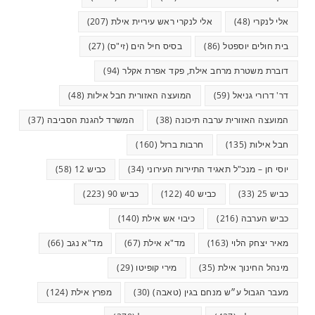
אלי לנקרי
(48)
אלי לנקרי ראש עיריית אילת
(207)
בית חולים יוספטל
(86)
בסיס חיל הים (זי"ס)
(27)
דוברת משטרת מרחב אילת, פקד אפרת אקלר
(94)
דר' דרורי גניאל
(59)
המועצה האזורית חבל אילות
(48)
המועצה האזורית ערבה תיכונה
(38)
המשרד להגנת הסביבה
(37)
חבל אילות
(135)
חרבות ברזל
(160)
יוסי חן – מנכ"ל תאגיד התיירות העירוני
(34)
כביש 12
(58)
כביש 25
(33)
כביש 40
(122)
כביש 90
(223)
כביש הערבה
(216)
כיבוי אש אילת
(140)
מאיר יצחק הלוי
(163)
מד"א אילת
(67)
מד"א נגב
(66)
מינהל החינוך אילת
(35)
מירי קופיטו
(29)
מעבר הגבול ע״ש מנחם בגין (טאבה)
(30)
מפרץ אילת
(124)